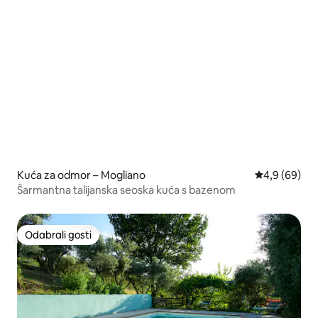
Kuća za odmor – Mogliano
Prosječna ocj
4,9 (69)
Šarmantna talijanska seoska kuća s bazenom
Odabrali gosti
Odabrali gosti