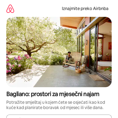
Prijeđi
na
Iznajmite preko Airbnba
sadržaj
Bagliano: prostori za mjesečni najam
Potražite smještaj u kojem ćete se osjećati kao kod
kuće kad planirate boravak od mjesec ili više dana.