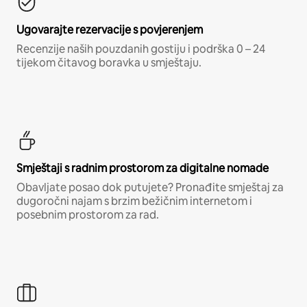
Ugovarajte rezervacije s povjerenjem
Recenzije naših pouzdanih gostiju i podrška 0 – 24
tijekom čitavog boravka u smještaju.
Smještaji s radnim prostorom za digitalne nomade
Obavljate posao dok putujete? Pronađite smještaj za
dugoročni najam s brzim bežičnim internetom i
posebnim prostorom za rad.