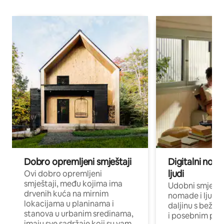
Dobro opremljeni smještaji
Digitalni noma
ljudi
Ovi dobro opremljeni
smještaji, među kojima ima
Udobni smještaj
drvenih kuća na mirnim
nomade i ljude 
lokacijama u planinama i
daljinu s bežič
stanova u urbanim sredinama,
i posebnim pro
imaju sve sadržaje koji su vam