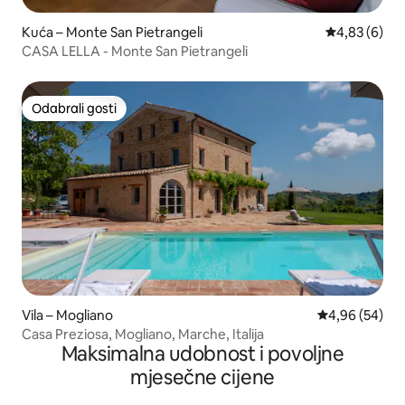
Kuća – Monte San Pietrangeli
Prosječna ocj
4,83 (6)
CASA LELLA - Monte San Pietrangeli
Odabrali gosti
Odabrali gosti
Vila – Mogliano
Prosječna ocje
4,96 (54)
Casa Preziosa, Mogliano, Marche, Italija
Maksimalna udobnost i povoljne
mjesečne cijene