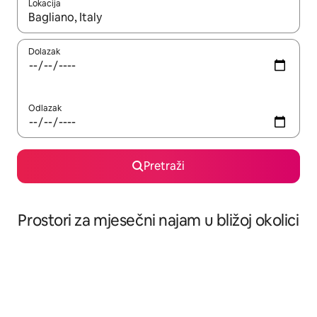
Lokacija
Kada budu dostupni rezultati, moći ćete ih pregledati koristeći
Dolazak
Odlazak
Pretraži
Prostori za mjesečni najam u bližoj okolici