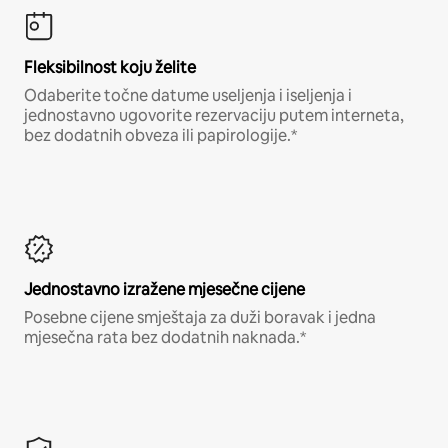
Fleksibilnost koju želite
Odaberite točne datume useljenja i iseljenja i
jednostavno ugovorite rezervaciju putem interneta,
bez dodatnih obveza ili papirologije.*
Jednostavno izražene mjesečne cijene
Posebne cijene smještaja za duži boravak i jedna
mjesečna rata bez dodatnih naknada.*