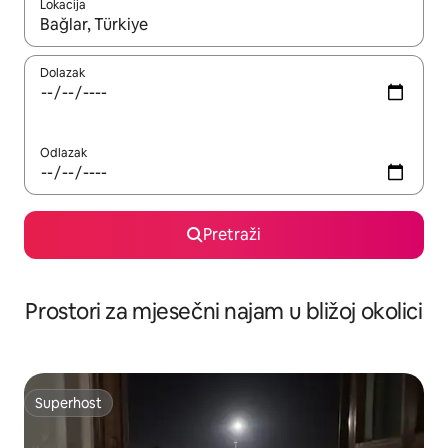
Lokacija
Kada budu dostupni rezultati, moći ćete ih pregledati koristeći
Dolazak
Odlazak
Pretraži
Prostori za mjesečni najam u bližoj okolici
Superhost
Superhost