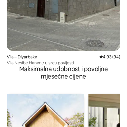
Vila – Diyarbakır
Prosječna ocje
4,93 (94)
Vila Nesibe Hanım / u srcu povijesti
Maksimalna udobnost i povoljne
mjesečne cijene