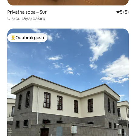
Privatna soba – Sur
Prosječna
5 (5)
U srcu Diyarbakıra
Odabrali gosti
Među najviše rangiranima s oznakom „Odabrali gosti”