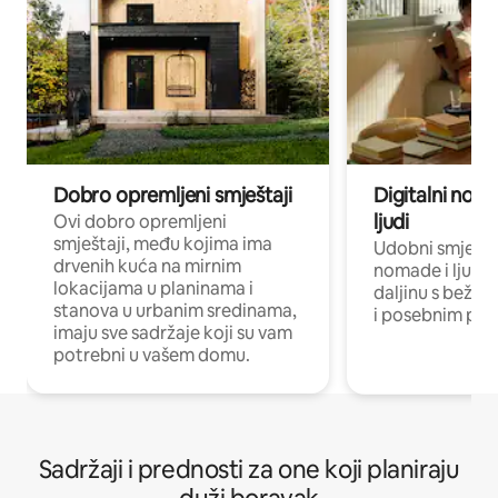
Dobro opremljeni smještaji
Digitalni noma
ljudi
Ovi dobro opremljeni
smještaji, među kojima ima
Udobni smještaj
drvenih kuća na mirnim
nomade i ljude 
lokacijama u planinama i
daljinu s bežič
stanova u urbanim sredinama,
i posebnim pro
imaju sve sadržaje koji su vam
potrebni u vašem domu.
Sadržaji i prednosti za one koji planiraju