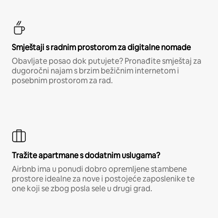
Smještaji s radnim prostorom za digitalne nomade
Obavljate posao dok putujete? Pronađite smještaj za
dugoročni najam s brzim bežičnim internetom i
posebnim prostorom za rad.
Tražite apartmane s dodatnim uslugama?
Airbnb ima u ponudi dobro opremljene stambene
prostore idealne za nove i postojeće zaposlenike te
one koji se zbog posla sele u drugi grad.