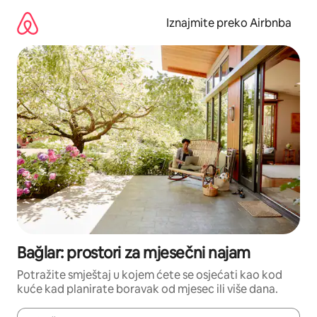
Prijeđi
na
Iznajmite preko Airbnba
sadržaj
Bağlar: prostori za mjesečni najam
Potražite smještaj u kojem ćete se osjećati kao kod
kuće kad planirate boravak od mjesec ili više dana.