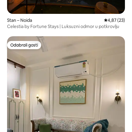
Stan – Noida
Prosječna ocje
4,87 (23)
Celestia by Fortune Stays | Luksuzni odmor u potkrovlju
Odabrali gosti
Odabrali gosti