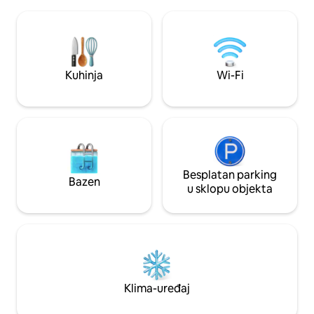
terasi. Cjelokupno iskustvo boravka
u nevjerojatnom bora
pruža interaktivnu kombinaciju
luksuzna bračna kr
unutarnjeg i vanjskog prostora otpornu
cm) 🛋️ Kaučom u o
na vremenske uvjete. U blizini se nalazi
sjedala 🚻 2 kupa
mnogo turističkih mjesta. Prostor je
kadom
pažljivo osmišljen kako bi bio
Kuhinja
Wi-Fi
jednostavan, praktičan i udoban, a
ujedno pružao privatnost.
Besplatan parking
Bazen
u sklopu objekta
Klima-uređaj