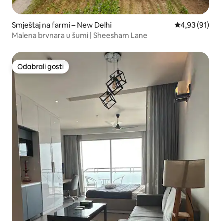
Smještaj na farmi – New Delhi
Prosječna ocje
4,93 (91)
Malena brvnara u šumi | Sheesham Lane
Odabrali gosti
Odabrali gosti