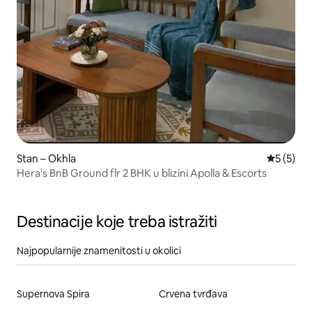
Stan – Okhla
Prosječna
5 (5)
Hera's BnB Ground flr 2 BHK u blizini Apolla & Escorts
Destinacije koje treba istražiti
Najpopularnije znamenitosti u okolici
Supernova Spira
Crvena tvrđava