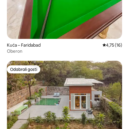
Kuća – Faridabad
Prosječna ocj
4,75 (16)
Oberon
Odabrali gosti
Odabrali gosti