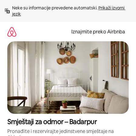
Prijeđi
Neke su informacije prevedene automatski. 
Prikaži izvorni 
na
jezik
sadržaj
Iznajmite preko Airbnba
Smještaji za odmor – Badarpur
Pronađite i rezervirajte jedinstvene smještaje na