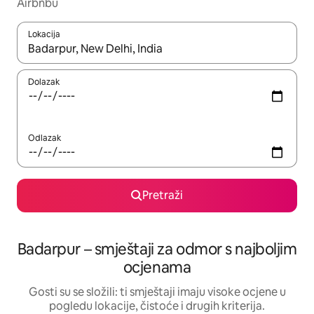
Airbnbu
Lokacija
Kada budu dostupni rezultati, moći ćete ih pregledati koristeći
Dolazak
Odlazak
Pretraži
Badarpur – smještaji za odmor s najboljim
ocjenama
Gosti su se složili: ti smještaji imaju visoke ocjene u
pogledu lokacije, čistoće i drugih kriterija.