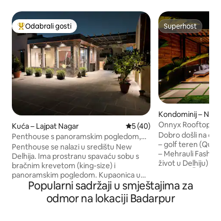
Odabrali gosti
Superhost
Među najviše rangiranima s oznakom „Odabrali gosti”
Superhost
Kondominij – New 
Onnyx Rooftop – l
Kuća – Lajpat Nagar
Prosječna ocjena: 5/5, recen
5 (40)
jacuzzijem
Dobro došli na onnyxroof
Penthouse s panoramskim pogledom,
– golf teren (Qutu
terasa i vrt, 1 spavaća soba i dnevni
Penthouse se nalazi u središtu New
– Mehrauli Fashion 
boravak
Delhija. Ima prostranu spavaću sobu s
život u Delhiju) i 
bračnim krevetom (king-size) i
Citywalk Ⓜ️ 5 minu
panoramskim pogledom. Kupaonica u
🛜 300 Mbps – Wi-F
Popularni sadržaji u smještajima za
apartmanu. Veliki dnevni boravak s
zraka – H13/HEPA
pogledom na vrt na terasi. Smještaj ima
odmor na lokaciji Badarpur
čišćenje i svježi ru
otvorenu opremljenu kuhinju. Prostor za
– 19:00 Uredio sam umjetničko utočište
dnevni boravak vodi do pergole i vrta na
u Južnom Delhiju,