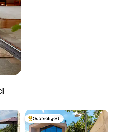
ci
Odabrali gosti
Među najviše rangiranima s oznakom „Odabrali gosti”