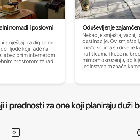
alni nomadi i poslovni
Oduševljenje zajamče
Nekad je smještaj važniji
destinacije. Ovi smještaji
i smještaji za digitalne
među kojima su drvene k
e i ljude koji rade na
na liticama i kuće na bro
nu s bežičnim internetom
mirnom okruženju, obiluj
ebnim prostorom za rad.
jedinstvenim značajkama
ji i prednosti za one koji planiraju duži 