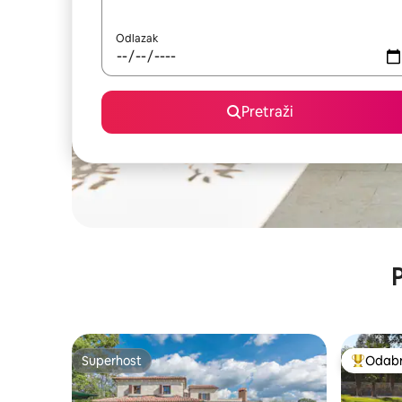
Odlazak
Pretraži
P
Superhost
Odabra
Superhost
Među naj