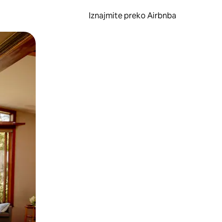
Iznajmite preko Airbnba
li prelaskom prstom po zaslonu.