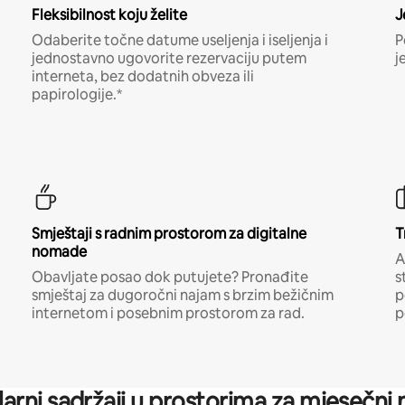
Fleksibilnost koju želite
J
Odaberite točne datume useljenja i iseljenja i
P
jednostavno ugovorite rezervaciju putem
j
interneta, bez dodatnih obveza ili
papirologije.*
Smještaji s radnim prostorom za digitalne
T
nomade
A
Obavljate posao dok putujete? Pronađite
s
smještaj za dugoročni najam s brzim bežičnim
p
internetom i posebnim prostorom za rad.
p
arni sadržaji u prostorima za mjesečni