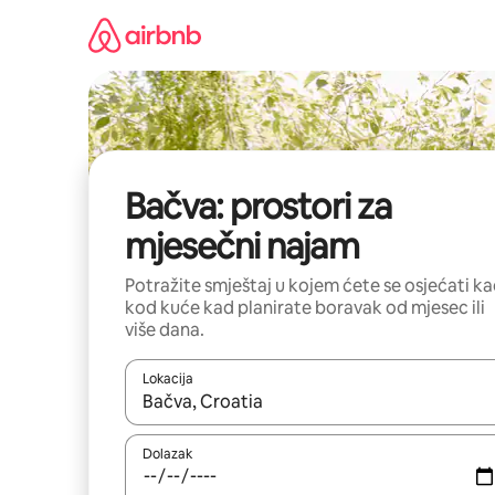
Prijeđi
na
sadržaj
Bačva: prostori za
mjesečni najam
Potražite smještaj u kojem ćete se osjećati k
kod kuće kad planirate boravak od mjesec ili
više dana.
Lokacija
Kada budu dostupni rezultati, moći ćete ih pregle
Dolazak