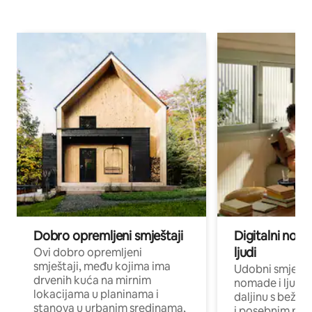
Dobro opremljeni smještaji
Digitalni noma
ljudi
Ovi dobro opremljeni
smještaji, među kojima ima
Udobni smještaj
drvenih kuća na mirnim
nomade i ljude 
lokacijama u planinama i
daljinu s bežič
stanova u urbanim sredinama,
i posebnim pro