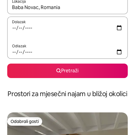
Lokacija
Kada budu dostupni rezultati, moći ćete ih pregledati koristeći
Dolazak
Odlazak
Pretraži
Prostori za mjesečni najam u bližoj okolici
Odabrali gosti
Odabrali gosti