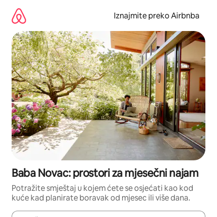
Prijeđi
na
Iznajmite preko Airbnba
sadržaj
Baba Novac: prostori za mjesečni najam
Potražite smještaj u kojem ćete se osjećati kao kod
kuće kad planirate boravak od mjesec ili više dana.