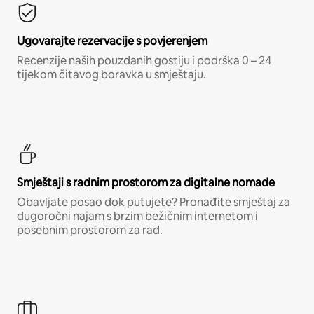
Ugovarajte rezervacije s povjerenjem
Recenzije naših pouzdanih gostiju i podrška 0 – 24
tijekom čitavog boravka u smještaju.
Smještaji s radnim prostorom za digitalne nomade
Obavljate posao dok putujete? Pronađite smještaj za
dugoročni najam s brzim bežičnim internetom i
posebnim prostorom za rad.