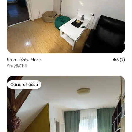
Stan – Satu Mare
Prosječna
5 (7)
Stay&Chill
Odabrali gosti
Odabrali gosti