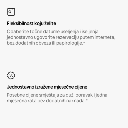
Fleksibilnost koju želite
Odaberite točne datume useljenja i iseljenja i
jednostavno ugovorite rezervaciju putem interneta,
bez dodatnih obveza ili papirologije.*
Jednostavno izražene mjesečne cijene
Posebne cijene smještaja za duži boravak i jedna
mjesečna rata bez dodatnih naknada.*