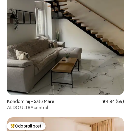
Kondominij – Satu Mare
Prosječna ocje
4,94 (69)
ALDO ULTRAcentral
Odabrali gosti
Među najviše rangiranima s oznakom „Odabrali gosti”