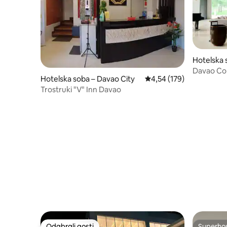
Hotelska 
Davao Con
Hotelska soba – Davao City
Prosječna ocjena: 4,54/5
4,54 (179)
Trostruki "V" Inn Davao
Odabrali gosti
Superho