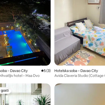
/5, recenzija: 3
soba – Davao City
Prosječna ocjena: 5/5, recenzija: 3
5 (3)
Hotelska soba – Davao City
rihvatljiv hotel – Maa Dvo
Avida Claveria Studio (Cottage
 gosti
 gosti