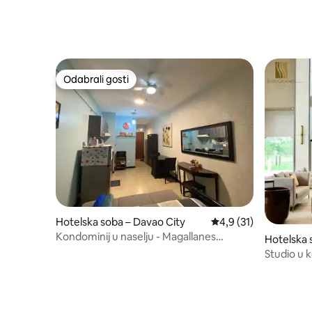
Odabrali gosti
Odabrali gosti
Hotelska soba – Davao City
Prosječna ocjena: 4,9/
4,9 (31)
Kondominij u naselju - Magallanes
Hotelska 
Residences Condo
Studio u k
Davao Cro