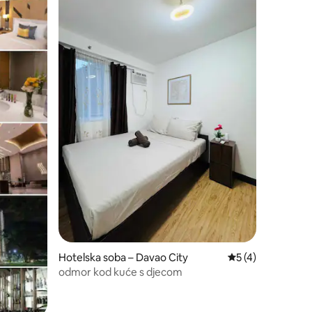
Hotelska soba – Davao City
Prosječna ocjena: 
5 (4)
odmor kod kuće s djecom