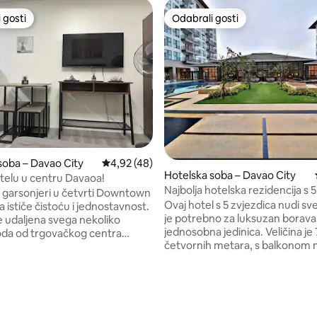
 gosti
Odabrali gosti
 gosti
Odabrali gosti
soba – Davao City
Prosječna ocjena: 4,92/5, recenzija: 48
4,92 (48)
Hotelska soba – Davao City
otelu u centru Davaoa!
Najbolja hotelska rezidencija s 
u garsonjeri u četvrti Downtown
Ovaj hotel s 5 zvjezdica nudi sv
 ističe čistoću i jednostavnost.
je potrebno za luksuzan borava
e udaljena svega nekoliko
jednosobna jedinica. Veličina je
da od trgovačkog centra
četvornih metara, s balkonom n
rand Citygate i trgovačkog
možete uživati u pogledu na ot
CC u Buhanginu (Davao City).
Davao City. Sve luksuzno je opis koji
e vrlo pristupačna i praktična.
5, recenzija: 40
najbolje opisuje smještaj. Ako t
utovanja automobilom iz
vrhunski smještaj s udobnošću i
e jedinice: Međunarodna
luksuzom na umu, ovo je najbol
ka Davao – 10 – 12 minuta