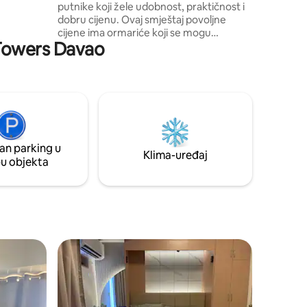
putnike koji žele udobnost, praktičnost i
u uživati u
dobru cijenu. Ovaj smještaj povoljne
ošću.
cijene ima ormariće koji se mogu
jedovanje
a Towers Davao
zaključati pojedinačnim ključevima.
Napomena: plivanje i ronjenje nisu
dopušteni. Uživajte u vrhunskoj lokaciji
udaljenoj svega nekoliko minuta od
DMSF-a i trgovačkog centra Abreeza, što
vam omogućuje brz pristup školama,
trgovinama, restoranima i osnovnim
sadržajima. Rezervirajte smještaj odmah i
an parking u
iskusite život bez stresa!
Klima-uređaj
pu objekta