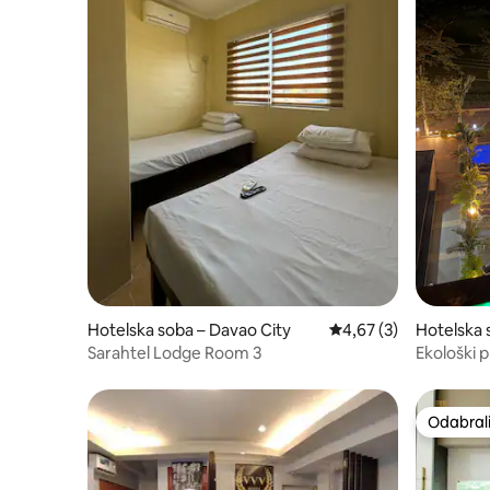
Hotelska soba – Davao City
Prosječna ocjena: 4,67
4,67 (3)
Hotelska 
Sarahtel Lodge Room 3
Ekološki p
Odabrali
Odabrali