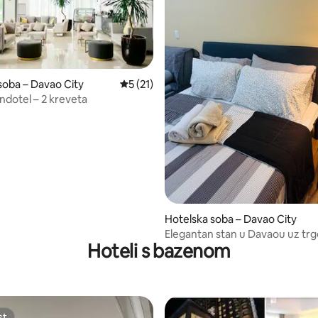
soba – Davao City
Prosječna ocjena: 5/5, recenzija: 21
5 (21)
dotel – 2 kreveta
, recenzija: 179
Hotelska soba – Davao City
Elegantan stan u Davaou uz trg
Hoteli s bazenom
centar Abreeza Mall Bajada
st