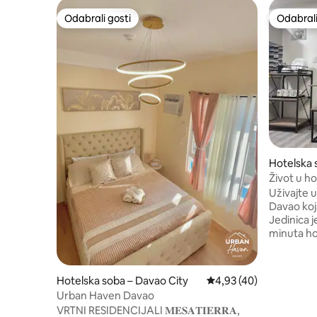
Odabrali gosti
Odabrali
Odabrali gosti
Odabrali
Hotelska 
Život u h
Uživajte 
Davao koja
Jedinica j
minuta ho
Gaisano G
centra NC
Lokacija j
Hotelska soba – Davao City
Prosječna ocjena: 4,93/
4,93 (40)
Vrijeme p
Urban Haven Davao
smještajn
VRTNI RESIDENCIJALI 𝐌𝐄𝐒𝐀𝐓𝐈𝐄𝐑𝐑𝐀,
zračna lu