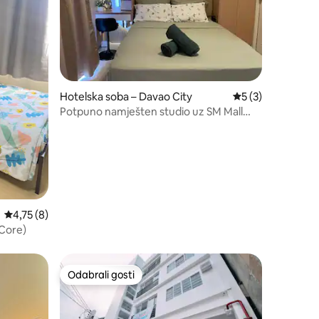
Hotelska soba – Davao City
Prosječna ocjena: 
5 (3)
Potpuno namješten studio uz SM Mall
Lanang
Prosječna ocjena: 4,75/5, recenzija: 8
4,75 (8)
 Core)
Odabrali gosti
Odabrali gosti