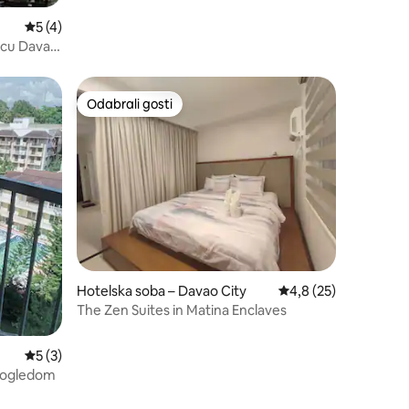
Prosječna ocjena: 5/5, recenzija: 4
5 (4)
rcu Davao
Odabrali gosti
Odabrali gosti
Hotelska soba – Davao City
Prosječna ocjena: 4,8
4,8 (25)
The Zen Suites in Matina Enclaves
Prosječna ocjena: 5/5, recenzija: 3
5 (3)
 pogledom