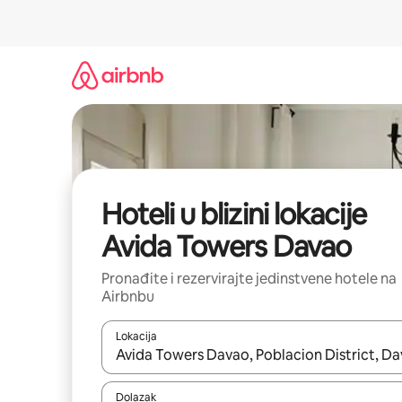
Prijeđi
na
sadržaj
Hoteli u blizini lokacije
Avida Towers Davao
Pronađite i rezervirajte jedinstvene hotele na
Airbnbu
Lokacija
Kada budu dostupni rezultati, moći ćete ih pregle
Dolazak