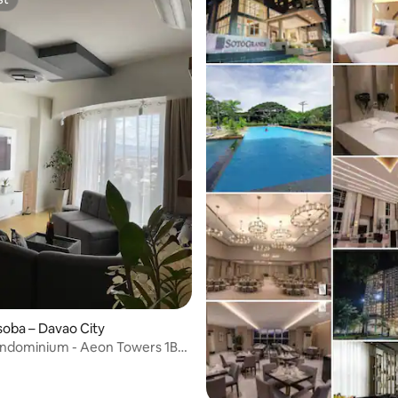
st
/5, recenzija: 7
soba – Davao City
ndominium - Aeon Towers 1BR