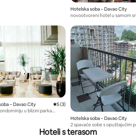
Hotelska soba – Davao City
novootvoreni hotel u samom s
Cityja
5, recenzija: 31
soba – Davao City
Prosječna ocjena: 5/5, recenzija: 3
5 (3)
ondominiju u blizini parka
codile Park
Hotelska soba – Davao City
2 spavaće sobe s opuštajućim
Hoteli s terasom