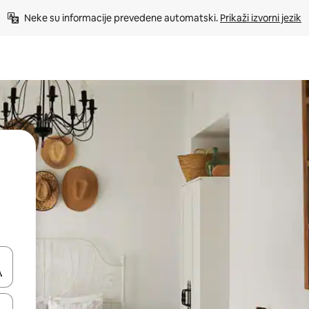
Neke su informacije prevedene automatski. 
Prikaži izvorni jezik
dati koristeći se strelicama prema gore i prema dolje, kao i dodirom i