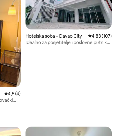
Hotelska soba – Davao City
Prosječna ocjena: 4,83/
4,83 (107)
Idealno za posjetitelje i poslovne putnike
– S14
Prosječna ocjena: 4,5/5, recenzija: 4
4,5 (4)
ovački