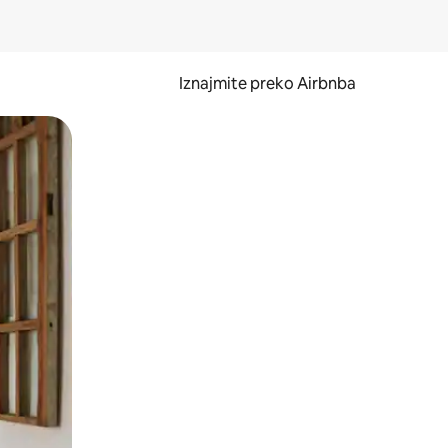
Iznajmite preko Airbnba
li prelaskom prstom po zaslonu.