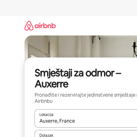
Prijeđi
na
sadržaj
Smještaji za odmor –
Auxerre
Pronađite i rezervirajte jedinstvene smještaje
Airbnbu
Lokacija
Kada budu dostupni rezultati, moći ćete ih pregle
Dolazak