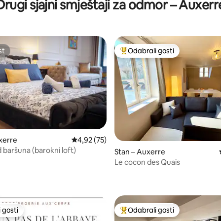
Drugi sjajni smještaji za odmor – Auxerr
st
Odabrali gosti
st
Među najviše rangiranima s oz
xerre
Prosječna ocjena: 4,92/5, recenzija: 75
4,92 (75)
 baršuna (barokni loft)
Stan – Auxerre
Le cocon des Quais
/5, recenzija: 10
 gosti
Odabrali gosti
 gosti
Među najviše rangiranima s oz