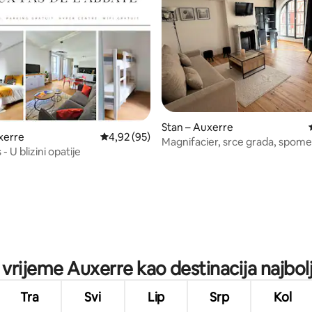
Stan – Auxerre
xerre
Prosječna ocjena: 4,92/5, recenzija: 95
4,92 (95)
Magnifacier, srce grada, spome
- U blizini opatije
kulture
5, recenzija: 26
e vrijeme Auxerre kao destinacija najbolj
Tra
Svi
Lip
Srp
Kol