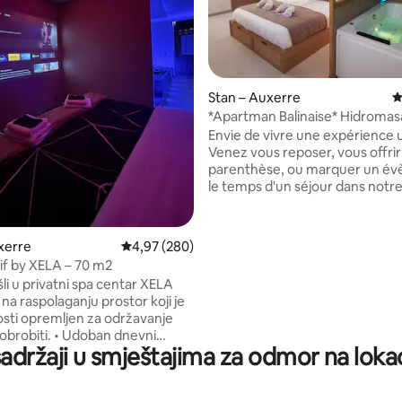
, recenzija: 106
Stan – Auxerre
P
*Apartman Balinaise* Hidromas
– Netflix – Wi-Fi
Envie de vivre une expérience 
Venez vous reposer, vous offri
parenthèse, ou marquer un é
le temps d'un séjour dans notre
Balinaise. A seulement quelques minutes
à pied du centre ville, nous vou
accueillons dans une ambiance
xerre
Prosječna ocjena: 4,97/5, recenzija: 280
4,97 (280)
propice à la détente. La balnéo double
tif by XELA – 70 m2
est désinfectée entre chaque 
li u privatni spa centar XELA
pour vous assurer une hygiène 
na raspolaganju prostor koji je
Services et équipements: Netflix,
sti opremljen za održavanje
Queen Size, balnéo double, lin
. • Udoban dnevni
maison et peignoirs sont fourni
sadržaji u smještajima za odmor na lokac
 električnim kaminom,
m i dvije udobne fotelje. •
orija s velikim bračnim