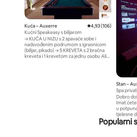
Kuća – Auxerre
Prosječna ocjena: 4,93/5
4,93 (106)
Kućni Speakeasy s bilijarom
→ KUĆA U NIZU s 2 spavaće sobe i
nadsvođenim podrumom s igraonicom
(bilijar, pikado) → 5 KREVETA s 2 bračna
kreveta i 1 krevetom za jednu osobu Ali
također: → Wi-Fi → TV HDTV → KOMPLET
ZA GLAČANJE INDUKCIJSKA → PLOČA,
PEĆNICA I MIKROVALNA PEĆNICA →
APARAT ZA KAVU Praktičan → KREVET S
Stan – Au
SUNCOBRANOM: → Nalazi se na 5 minuta
Spa priva
hoda od centra grada → Nalazi se na 10
Dobro doš
minuta hoda od obala Yonnea → Nalazi se
Imat ćete 
10 minuta vožnje od naplatne kućice na
u potpuno
autocesti A6 → Smješten 15 minuta hoda
tjelesne dobrobiti
od Stade Abbé-Deschampsa → Nalazi se
Popularni 
boravak s
20 minuta vožnje do Chablisa
televizoro
Kinoprost