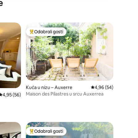
e
Odabrali gosti
nakom „Odabrali gosti”
Među najviše rangiranima s oznakom „Odabrali gosti”
Kuća u nizu – Auxerre
Prosječna ocjena: 4,96
4,96 (54)
Maison des Pilastres u srcu Auxerrea
Prosječna ocjena: 4,95/5, recenzija: 56
4,95 (56)
Odabrali gosti
nakom „Odabrali gosti”
Među najviše rangiranima s oznakom „Odabrali gosti”