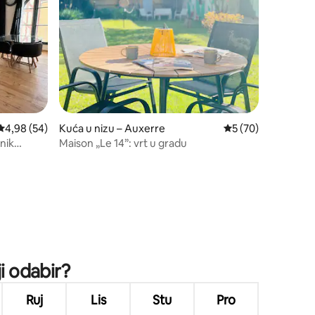
Prosječna ocjena: 4,98/5, recenzija: 54
4,98 (54)
Kuća u nizu – Auxerre
Prosječna ocjena: 5
5 (70)
nik
Maison „Le 14”: vrt u gradu
i odabir?
Ruj
Lis
Stu
Pro