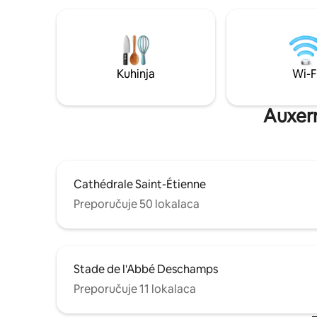
krevetom 
uređaj. • Jacuzzi (balneoterapija),
infracrvena 
krevetić i
na zahtjev. Dolazak: od 16:00, 
samostaln
Kuhinja
Wi-F
napustiti 
Auxerr
Cathédrale Saint-Étienne
Preporučuje 50 lokalaca
Stade de l'Abbé Deschamps
Preporučuje 11 lokalaca