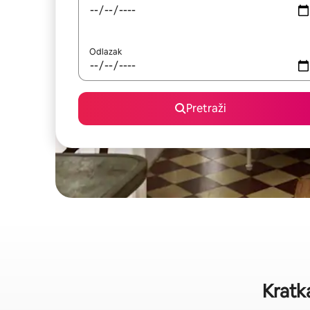
Odlazak
Pretraži
Kratk