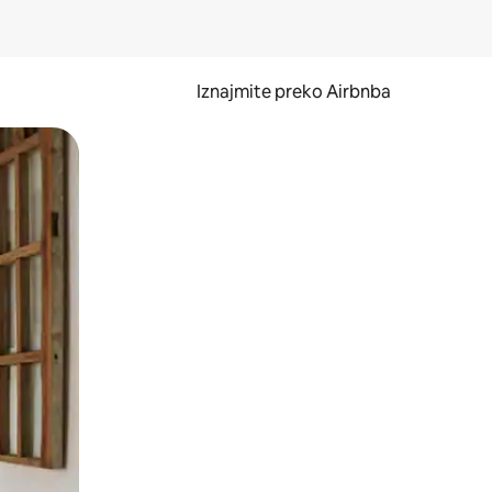
Iznajmite preko Airbnba
li prelaskom prstom po zaslonu.