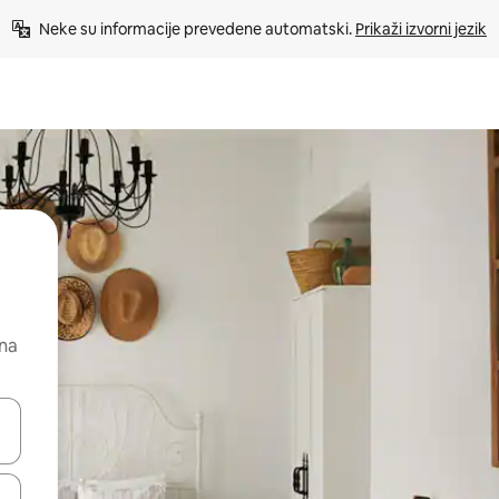
Neke su informacije prevedene automatski. 
Prikaži izvorni jezik
 na
dati koristeći se strelicama prema gore i prema dolje, kao i dodirom i