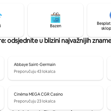
i ogromnim platnom, klima-
sauna i tropski tuš. • Putni
 stolica za hranjenje dostupni su
100 %
Besplat
o. Odlazak: gosti moraju
i
Bazen
sklo
smještaj do 11:00.
e: odsjednite u blizini najvažnijih zname
Abbaye Saint-Germain
Preporučuju 43 lokalca
Cinéma MEGA CGR Casino
Preporučuju 23 lokalca