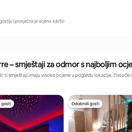
gostiju (prosječna je ocjena 4,8/5)!
re – smještaji za odmor s najboljim oc
li: ti smještaji imaju visoke ocjene u pogledu lokacije, čistoće i
 gosti
Odabrali gosti
 gosti
Odabrali gosti