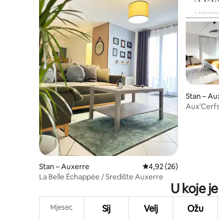
Stan – Au
Aux'Cerfs 
Stan – Auxerre
Prosječna ocjena: 4,92/
4,92 (26)
La Belle Échappée / Središte Auxerre
U koje j
Mjesec
Sij
Velj
Ožu