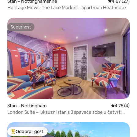
Stan – Nottinghamshire
Prosječna ocje
4,67 (27)
Heritage Mews, The Lace Market – apartman Heathcote
Superhost
Superhost
Stan – Nottingham
Prosječna oc
4,75 (4)
London Suite – luksuzni stan s 3 spavaće sobe u četvrti
Lace Market
Odabrali gosti
Među najviše rangiranima s oznakom „Odabrali gosti”