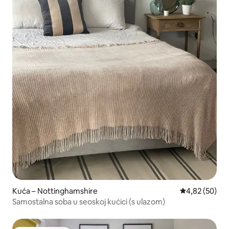
Kuća – Nottinghamshire
Prosječna ocje
4,82 (50)
Samostalna soba u seoskoj kućici (s ulazom)