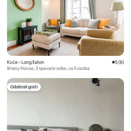
Kuća – Long Eaton
Prosječna
5 (6)
Briany House, 3 spavaće sobe, za 5 osoba
Odabrali gosti
Odabrali gosti