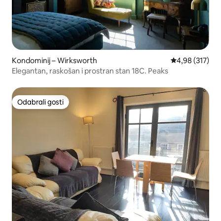
Kondominij – Wirksworth
Prosječna ocjen
4,98 (317)
Elegantan, raskošan i prostran stan 18C. Peaks
Odabrali gosti
Odabrali gosti