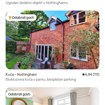
Ugodan dodatni objekt u Nottinghamu
Odabrali gosti
Među najviše rangiranima s oznakom „Odabrali gosti”
Kuća – Nottingham
Prosječna ocje
4,94 (111)
Ekskluzivna kuća u parku, besplatan parking
Odabrali gosti
Odabrali gosti