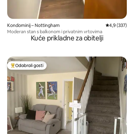
Kondominij – Nottingham
Prosječna ocje
4,9 (337)
Moderan stan s balkonom i privatnim vrtovima
Kuće prikladne za obitelji
Odabrali gosti
Među najviše rangiranima s oznakom „Odabrali gosti”