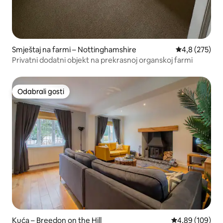
Smještaj na farmi – Nottinghamshire
Prosječna ocje
4,8 (275)
Privatni dodatni objekt na prekrasnoj organskoj farmi
Odabrali gosti
Odabrali gosti
Kuća – Breedon on the Hill
Prosječna ocjen
4,89 (109)