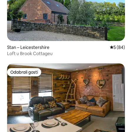
Stan – Leicestershire
Prosječna o
5 (84)
Loft u Brook Cottageu
Odabrali gosti
Odabrali gosti