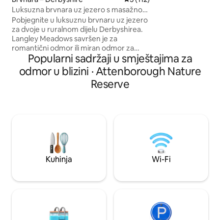
Park – stol za više
Luksuzna brvnara uz jezero s masažnom
30 minuta od Peak 
kadom za 2 osobe
Pobjegnite u luksuznu brvnaru uz jezero
kreveta (širine 18
za dvoje u ruralnom dijelu Derbyshirea.
za jednu osobu (je
Langley Meadows savršen je za
parkirna mjesta - 
romantični odmor ili miran odmor za
Internet – U pješa
Popularni sadržaji u smještajima za
parove. Naša jedinstvena ručno
Borrowasha
izgrađena brvnara ima sve moderne
odmor u blizini · Attenborough Nature
pogodnosti, a istovremeno zadržava
Reserve
rustikalnu atmosferu. Francuska vrata iz
dnevnog boravka i spavaće sobe
otvaraju se na privatni ponton s
masažnom kadom s pogledom na jezero
bogato divljim životinjama. Prošećite
poljem do lokalnog gastro-puba ili
nastavite dalje do Nacionalnog parka
Peak District i još dalje kako biste uživali u
Kuhinja
Wi-Fi
njegovim ljepotama