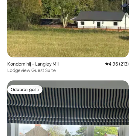
Kondominij – Langley Mill
Prosječna ocjen
4,96 (213)
Lodgeview Guest Suite
Odabrali gosti
Odabrali gosti