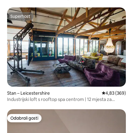
Superhost
Superhost
Stan – Leicestershire
Prosječna ocjen
4,83 (369)
Industrijski loft s rooftop spa centrom | 12 mjesta za
spavanje
Odabrali gosti
Odabrali gosti