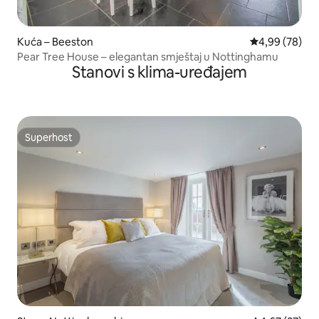
Kuća – Beeston
Prosječna ocje
4,99 (78)
Pear Tree House – elegantan smještaj u Nottinghamu
Stanovi s klima-uređajem
Superhost
Superhost