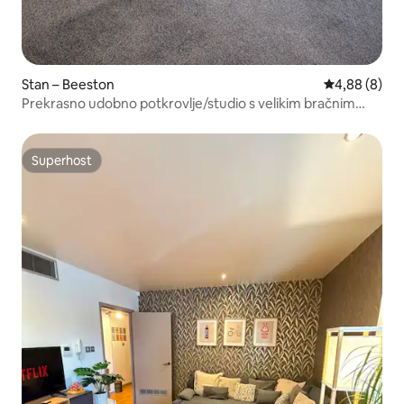
Stan – Beeston
Prosječna ocj
4,88 (8)
Prekrasno udobno potkrovlje/studio s velikim bračnim
krevetom
Superhost
Superhost