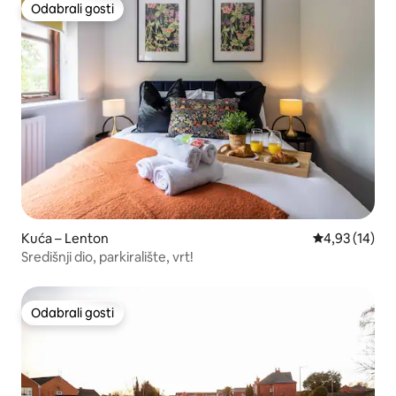
Odabrali gosti
Odabrali gosti
Kuća – Lenton
Prosječna ocje
4,93 (14)
Središnji dio, parkiralište, vrt!
Odabrali gosti
Odabrali gosti