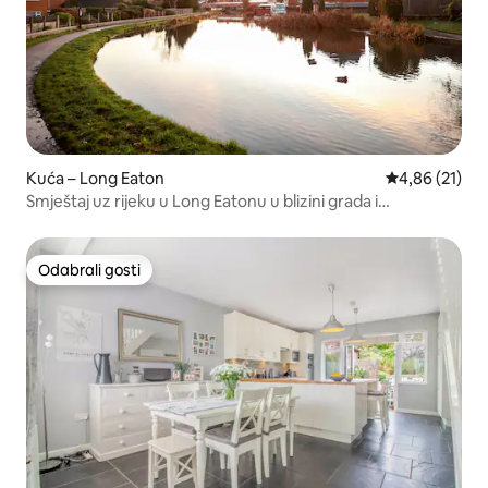
Kuća – Long Eaton
Prosječna ocje
4,86 (21)
Smještaj uz rijeku u Long Eatonu u blizini grada i
željezničke stanice
Odabrali gosti
Odabrali gosti