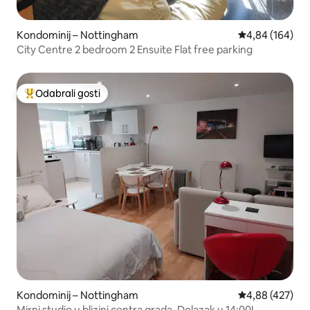
Kondominij – Nottingham
Prosječna ocjen
4,84 (164)
City Centre 2 bedroom 2 Ensuite Flat free parking
Odabrali gosti
Među najviše rangiranima s oznakom „Odabrali gosti”
Kondominij – Nottingham
Prosječna ocjen
4,88 (427)
Mirni studio u blizini centra grada. Dolazak u 14:00!