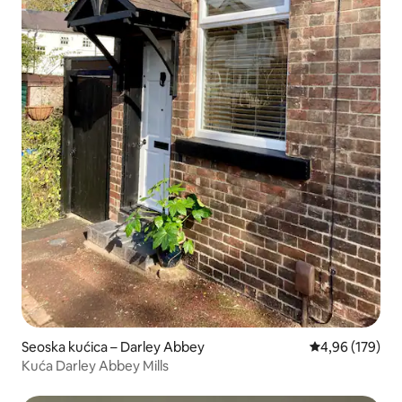
Seoska kućica – Darley Abbey
Prosječna ocjen
4,96 (179)
Kuća Darley Abbey Mills