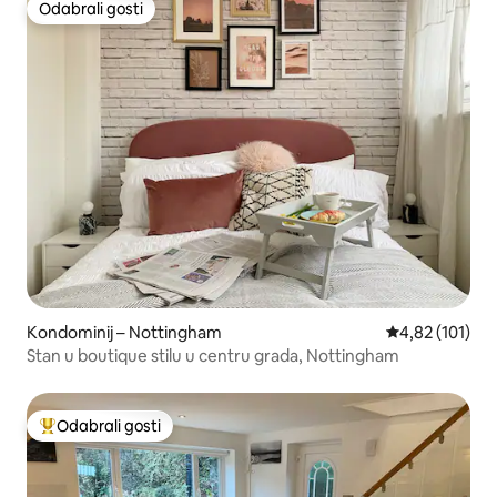
Odabrali gosti
Odabrali gosti
Kondominij – Nottingham
Prosječna ocjen
4,82 (101)
Stan u boutique stilu u centru grada, Nottingham
Odabrali gosti
Među najviše rangiranima s oznakom „Odabrali gosti”