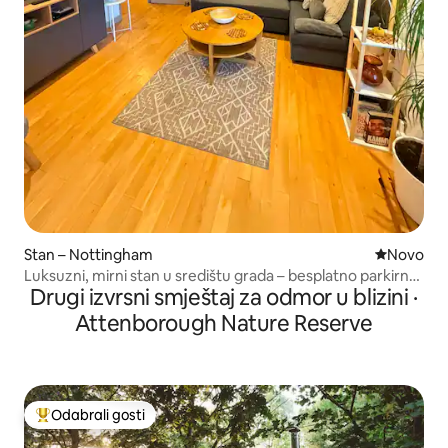
Stan – Nottingham
Novi smješ
Novo
Luksuzni, mirni stan u središtu grada – besplatno parkirno
Drugi izvrsni smještaj za odmor u blizini ·
mjesto
Attenborough Nature Reserve
Odabrali gosti
Među najviše rangiranima s oznakom „Odabrali gosti”