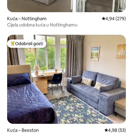
Kuća – Nottingham
Prosječna ocjen
4,94 (279)
Cijela udobna kuća u Nottinghamu
Odabrali gosti
Među najviše rangiranima s oznakom „Odabrali gosti”
Kuća – Beeston
Prosječna ocje
4,98 (53)