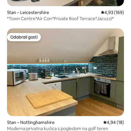
Stan – Leicestershire
Prosječna ocjen
4,93 (169)
*Town Centre*Air Con*Private Roof Terrace*Jacuzzi*
Odabrali gosti
Odabrali gosti
Stan – Nottinghamshire
Prosječna ocje
4,94 (18)
Moderna privatna kućica s pogledom na golf teren