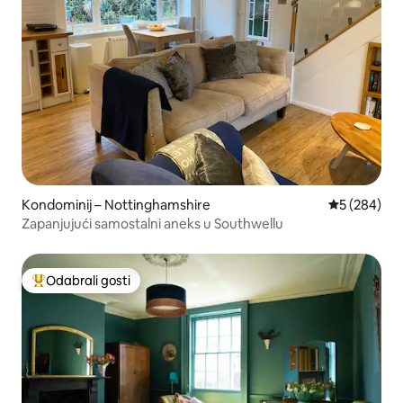
Kondominij – Nottinghamshire
Prosječna oc
5 (284)
Zapanjujući samostalni aneks u Southwellu
Odabrali gosti
Među najviše rangiranima s oznakom „Odabrali gosti”