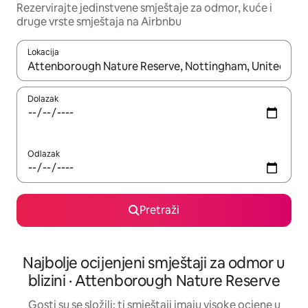
Rezervirajte jedinstvene smještaje za odmor, kuće i
druge vrste smještaja na Airbnbu
Lokacija
Kada budu dostupni rezultati, moći ćete ih pregledati koristeći
Dolazak
Odlazak
Pretraži
Najbolje ocijenjeni smještaji za odmor u
blizini · Attenborough Nature Reserve
Gosti su se složili: ti smještaji imaju visoke ocjene u