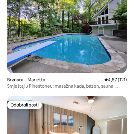
Brvnara – Marietta
Prosječna ocjen
4,87 (121)
Smještaj u Pinestoneu: masažna kada, bazen, sauna,
igraonica
Odabrali gosti
Odabrali gosti