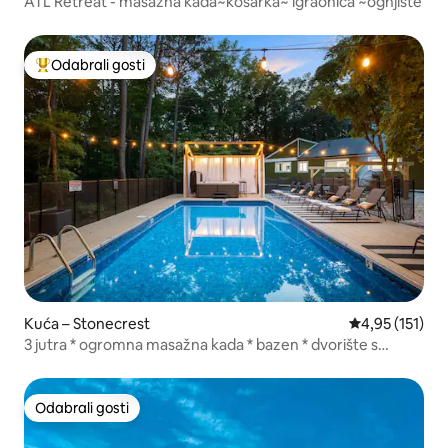
ATL Retreat - masažna kada~košarka~ igraonica ~ognjište
Odabrali gosti
Među najviše rangiranima s oznakom „Odabrali gosti”
Kuća – Stonecrest
Prosječna ocje
4,95 (151)
3 jutra * ogromna masažna kada * bazen * dvorište s
ognjištem
Odabrali gosti
Odabrali gosti