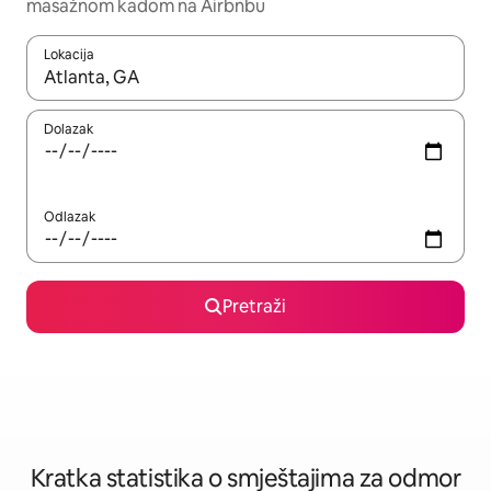
masažnom kadom na Airbnbu
Lokacija
Kada budu dostupni rezultati, moći ćete ih pregledati koristeći
Dolazak
Odlazak
Pretraži
Kratka statistika o smještajima za odmor