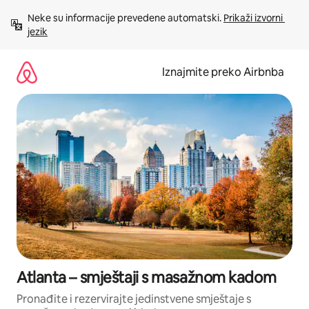
Prijeđi
Neke su informacije prevedene automatski. 
Prikaži izvorni 
na
jezik
sadržaj
Iznajmite preko Airbnba
Atlanta – smještaji s masažnom kadom
Pronađite i rezervirajte jedinstvene smještaje s