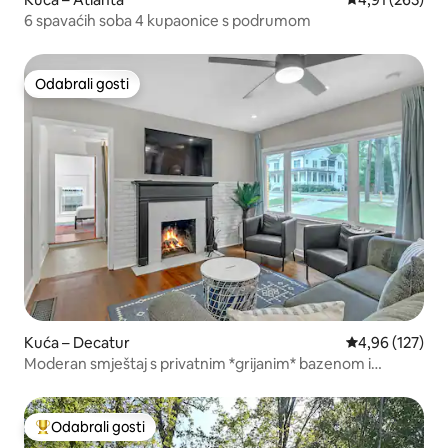
6 spavaćih soba 4 kupaonice s podrumom
Odabrali gosti
Odabrali gosti
Kuća – Decatur
Prosječna ocjen
4,96 (127)
Moderan smještaj s privatnim *grijanim* bazenom i
masažnom kadom
Odabrali gosti
Među najviše rangiranima s oznakom „Odabrali gosti”