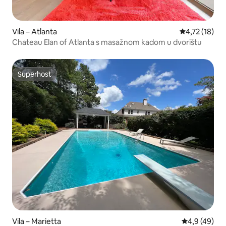
Vila – Atlanta
Prosječna ocj
4,72 (18)
Chateau Elan of Atlanta s masažnom kadom u dvorištu
Superhost
Superhost
Vila – Marietta
Prosječna ocj
4,9 (49)