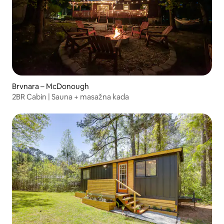
Brvnara – McDonough
2BR Cabin | Sauna + masažna kada