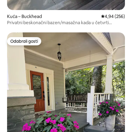
Kuća – Buckhead
Prosječna ocjen
4,94 (256)
Privatni beskonačni bazen/masažna kada u četvrti
Buckhead.
Odabrali gosti
Odabrali gosti