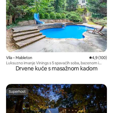
Vila – Mableton
Prosječna ocje
4,9 (100)
Luksuzno imanje Vinings s 5 spavaćih soba, bazenom i
Drvene kuće s masažnom kadom
toboganom
Superhost
Superhost