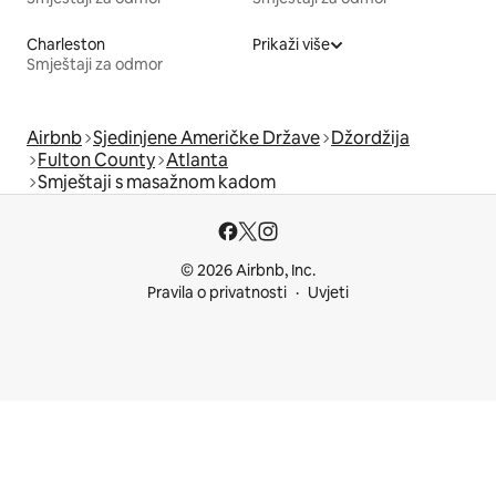
Charleston
Prikaži više
Smještaji za odmor
Airbnb
Sjedinjene Američke Države
Džordžija
Fulton County
Atlanta
Smještaji s masažnom kadom
© 2026 Airbnb, Inc.
Pravila o privatnosti
Uvjeti