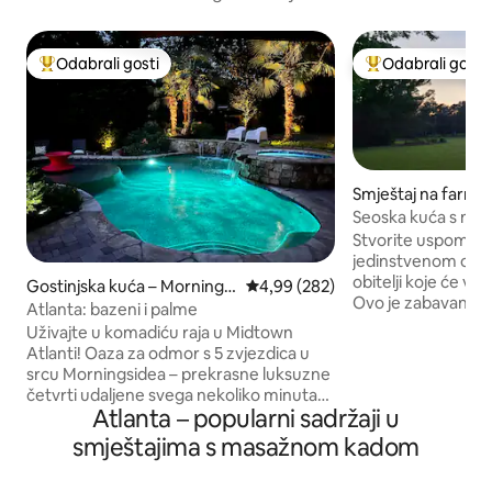
Odabrali gosti
Odabrali gosti
Među najviše rangiranima s oznakom „Odabrali gosti”
Među najviše ran
Smještaj na farmi
Seoska kuća s m
igraonicom i igral
Stvorite uspomen
jedinstvenom odre
obitelji koje će vas
Gostinjska kuća – Morningsi
Prosječna ocjena: 4,99/5, recenzi
4,99 (282)
Ovo je zabavan P
de/Lenox Park
Atlanta: bazeni i palme
mnoštvom aktivnos
Uživajte u komadiću raja u Midtown
otvorenom, kao št
Atlanti! Oaza za odmor s 5 zvjezdica u
košarkaško igrališt
srcu Morningsidea – prekrasne luksuzne
nogometnim golov
četvrti udaljene svega nekoliko minuta
vježbanje, stolni te
Atlanta – popularni sadržaji u
od središta grada. Opustite se u ovom
nogomet, društvene
mirnom, lijepo uređenom smještaju s
smještajima s masažnom kadom
igralište, masažna
privatnim bazenom sa slanom vodom i
Naš je smještaj na 
masažnom kadom, vanjskim ognjištem i
drugih kuća, pa s