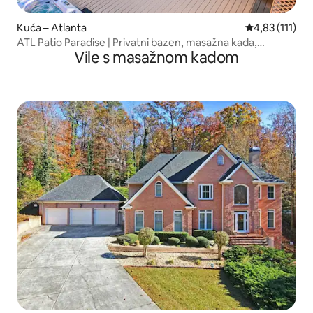
Kuća – Atlanta
Prosječna ocje
4,83 (111)
ATL Patio Paradise | Privatni bazen, masažna kada,
Vile s masažnom kadom
košarka