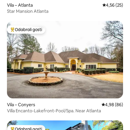
Vila – Atlanta
Prosječna ocje
4,56 (25)
Star Mansion Atlanta
Odabrali gosti
Među najviše rangiranima s oznakom „Odabrali gosti”
Vila – Conyers
Prosječna ocje
4,98 (86)
Villa Encanto-Lakefront-Pool/Spa. Near Atlanta
Odabrali gosti