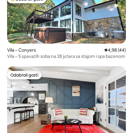
Među najviše rangiranima s oznakom „Odabrali gosti”
Vila – Conyers
Prosječna ocje
4,98 (44)
Vila – 5 spavaćih soba na 28 jutara sa stajom i spa bazenom
Odabrali gosti
Odabrali gosti