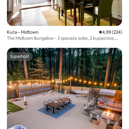
Kuća – Midtown
Prosječna ocjen
4,99 (224)
The Midtown Bungalow – 2 spavaće sobe, 2 kupaonice,
masažna kada
Superhost
Superhost