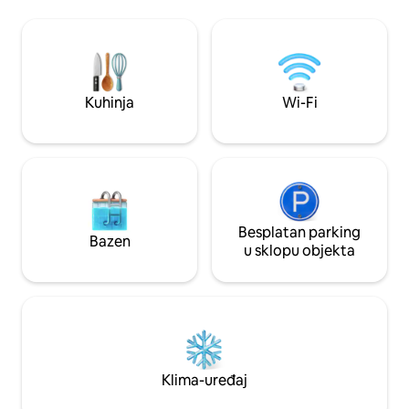
stolom, a sve to isključivo za vašu
igrati vani. ŽIVI
upotrebu Dva gosta koja nisu
uživamo u ugošćiv
registrirana za noćenje mogu doći
objektu.
besplatno. Pitajte domaćina koliko bi
koštalo za najviše 10 gostiju. Nekoliko
minuta hoda do trgovine, restorana,
Kuhinja
Wi-Fi
Atlanta Belt-line, Piedmont Park,
Botanički vrtovi; Jednostavan pristup
I75/I85
Besplatan parking
Bazen
u sklopu objekta
Klima-uređaj