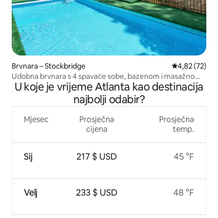
Brvnara – Stockbridge
Prosječna ocje
4,82 (72)
Udobna brvnara s 4 spavaće sobe, bazenom i masažnom
U koje je vrijeme Atlanta kao destinacija
kadom u metropolitanskom području Atlante
najbolji odabir?
Mjesec
Prosječna
Prosječna
cijena
temp.
Sij
217 $ USD
45 °F
Velj
233 $ USD
48 °F