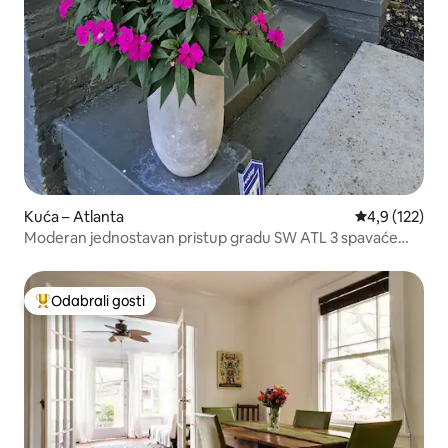
Kuća – Atlanta
Prosječna ocje
4,9 (122)
Moderan jednostavan pristup gradu SW ATL 3 spavaće
sobe/2 kupaonice/masažna kada
Odabrali gosti
Među najviše rangiranima s oznakom „Odabrali gosti”