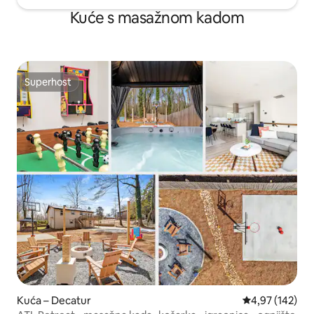
Kuće s masažnom kadom
Superhost
Superhost
Kuća – Decatur
Prosječna ocjen
4,97 (142)