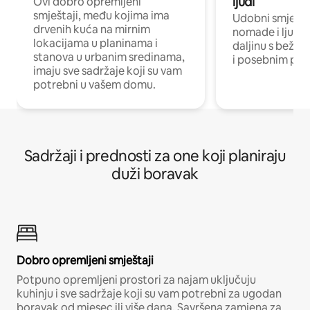
ljudi
Ovi dobro opremljeni
smještaji, među kojima ima
Udobni smještaj
drvenih kuća na mirnim
nomade i ljude 
lokacijama u planinama i
daljinu s bežič
stanova u urbanim sredinama,
i posebnim pro
imaju sve sadržaje koji su vam
potrebni u vašem domu.
Sadržaji i prednosti za one koji planiraju
duži boravak
Dobro opremljeni smještaji
Potpuno opremljeni prostori za najam uključuju
kuhinju i sve sadržaje koji su vam potrebni za ugodan
boravak od mjesec ili više dana. Savršena zamjena za