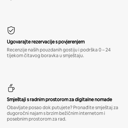
Ugovarajte rezervacije s povjerenjem
Recenzije naših pouzdanih gostiju i podrška 0 – 24
tijekom čitavog boravka u smještaju.
Smještaji s radnim prostorom za digitalne nomade
Obavljate posao dok putujete? Pronađite smještaj za
dugoročni najam s brzim bežičnim internetom i
posebnim prostorom za rad.