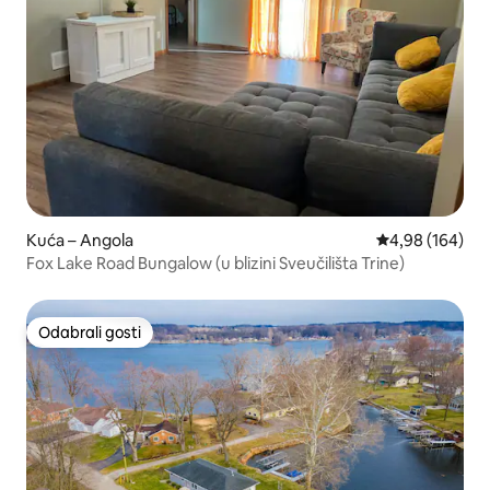
Kuća – Angola
Prosječna ocjen
4,98 (164)
Fox Lake Road Bungalow (u blizini Sveučilišta Trine)
Odabrali gosti
Odabrali gosti