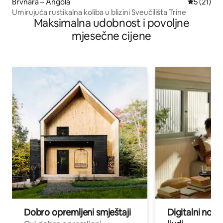
Brvnara – Angola
Prosječna 
5 (21)
Umirujuća rustikalna koliba u blizini Sveučilišta Trine
Maksimalna udobnost i povoljne
mjesečne cijene
Dobro opremljeni smještaji
Digitalni noma