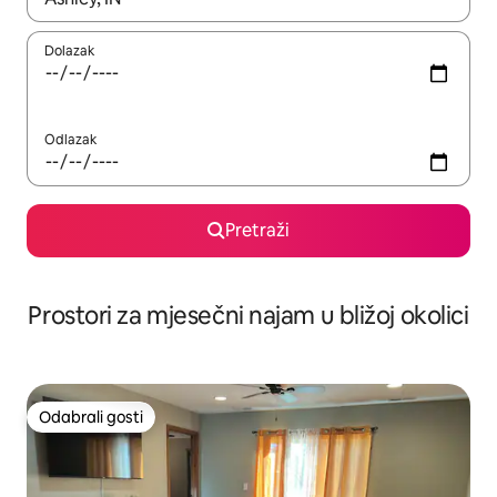
Dolazak
Odlazak
Pretraži
Prostori za mjesečni najam u bližoj okolici
Odabrali gosti
Odabrali gosti