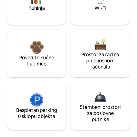
Kuhinja
Wi-Fi
Prostor za rad na
Povedite kućne
prijenosnom
ljubimce
računalu
Stambeni prostori
Besplatan parking
za poslovne
u sklopu objekta
putnike