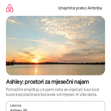
Prijeđi
na
Iznajmite preko Airbnba
sadržaj
Ashley: prostori za mjesečni najam
Potražite smještaj u kojem ćete se osjećati kao kod
kuće kad planirate boravak od mjesec ili više dana.
Lokacija
Kada budu dostupni rezultati, moći ćete ih pregledati koristeći