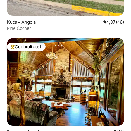
Kuća – Angola
Prosječna ocje
4,87 (46)
Pine Corner
Odabrali gosti
Među najviše rangiranima s oznakom „Odabrali gosti”