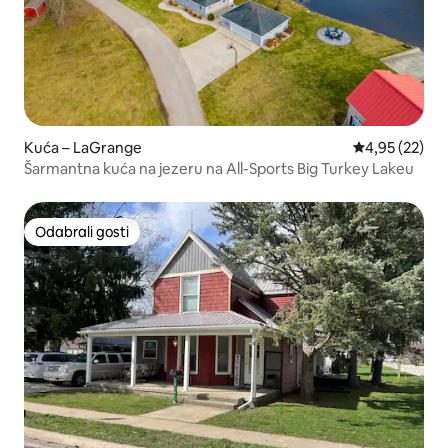
Kuća – LaGrange
Prosječna ocje
4,95 (22)
Šarmantna kuća na jezeru na All-Sports Big Turkey Lakeu
Odabrali gosti
Odabrali gosti