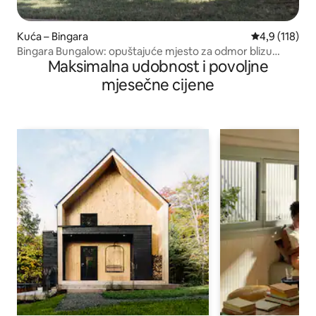
Kuća – Bingara
Prosječna ocj
4,9 (118)
Bingara Bungalow: opuštajuće mjesto za odmor blizu
Maksimalna udobnost i povoljne
rijeke
mjesečne cijene