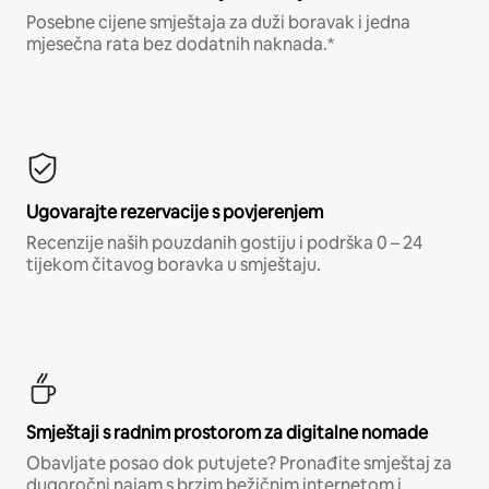
Posebne cijene smještaja za duži boravak i jedna
mjesečna rata bez dodatnih naknada.*
Ugovarajte rezervacije s povjerenjem
Recenzije naših pouzdanih gostiju i podrška 0 – 24
tijekom čitavog boravka u smještaju.
Smještaji s radnim prostorom za digitalne nomade
Obavljate posao dok putujete? Pronađite smještaj za
dugoročni najam s brzim bežičnim internetom i