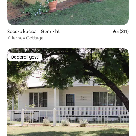
Seoska kućica – Gum Flat
Prosječna o
5 (311)
Killarney Cottage
Odabrali gosti
Odabrali gosti