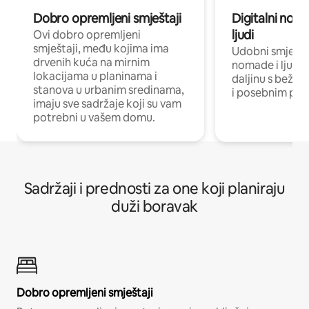
Dobro opremljeni smještaji
Digitalni noma
ljudi
Ovi dobro opremljeni
smještaji, među kojima ima
Udobni smještaj
drvenih kuća na mirnim
nomade i ljude 
lokacijama u planinama i
daljinu s bežič
stanova u urbanim sredinama,
i posebnim pro
imaju sve sadržaje koji su vam
potrebni u vašem domu.
Sadržaji i prednosti za one koji planiraju
duži boravak
Dobro opremljeni smještaji