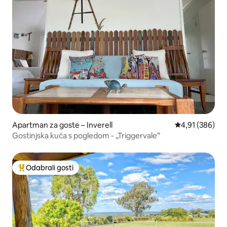
Apartman za goste – Inverell
Prosječna ocjen
4,91 (386)
Gostinjska kuća s pogledom - „Triggervale”
Odabrali gosti
Među najviše rangiranima s oznakom „Odabrali gosti”