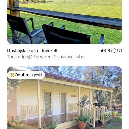
Gostinjska kuća – Inverell
Prosječna ocjen
4,97 (117)
The Lodge@ Tomaree- 2 spavaće sobe
Odabrali gosti
Među najviše rangiranima s oznakom „Odabrali gosti”