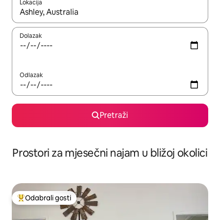
Lokacija
Kada budu dostupni rezultati, moći ćete ih pregledati koristeći
Dolazak
Odlazak
Pretraži
Prostori za mjesečni najam u bližoj okolici
Odabrali gosti
Među najviše rangiranima s oznakom „Odabrali gosti”