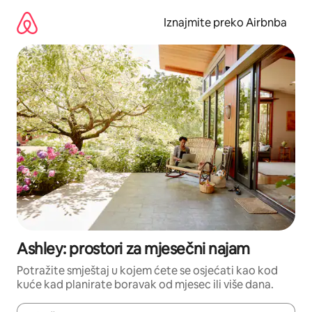
Prijeđi
na
Iznajmite preko Airbnba
sadržaj
Ashley: prostori za mjesečni najam
Potražite smještaj u kojem ćete se osjećati kao kod
kuće kad planirate boravak od mjesec ili više dana.