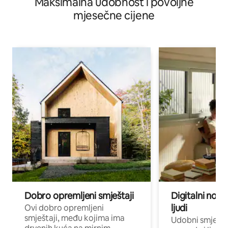
Maksimalna udobnost i povoljne
prostorijom za igre
mjesečne cijene
Dobro opremljeni smještaji
Digitalni noma
ljudi
Ovi dobro opremljeni
smještaji, među kojima ima
Udobni smještaj