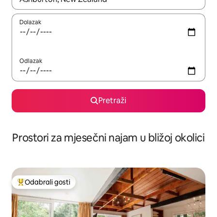
Dolazak
Odlazak
Pretraži
Prostori za mjesečni najam u bližoj okolici
Odabrali gosti
Među najviše rangiranima s oznakom „Odabrali gosti”