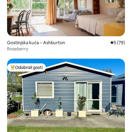
Gostinjska kuća – Ashburton
Prosječna o
5 (79)
Roseberry
Odabrali gosti
Među najviše rangiranima s oznakom „Odabrali gosti”