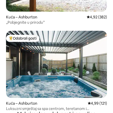
Kuća – Ashburton
Prosječna ocjen
4,92 (382)
„Pobjegnite u prirodu”
Odabrali gosti
Među najviše rangiranima s oznakom „Odabrali gosti”
Kuća – Ashburton
Prosječna ocjen
4,99 (121)
Luksuzni smještaj sa spa centrom, teretanom i