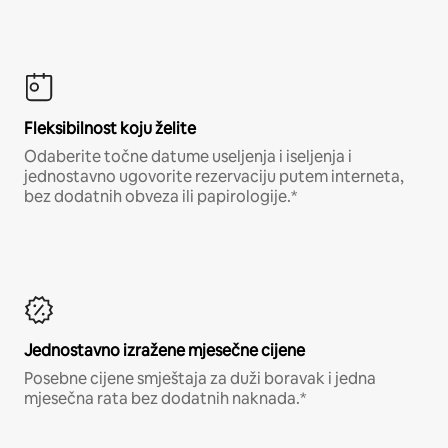
Fleksibilnost koju želite
Odaberite točne datume useljenja i iseljenja i
jednostavno ugovorite rezervaciju putem interneta,
bez dodatnih obveza ili papirologije.*
Jednostavno izražene mjesečne cijene
Posebne cijene smještaja za duži boravak i jedna
mjesečna rata bez dodatnih naknada.*