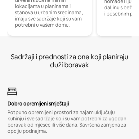
drvenih kuća na mirnim
nomade i ljude 
lokacijama u planinama i
daljinu s bežič
stanova u urbanim sredinama,
i posebnim pro
imaju sve sadržaje koji su vam
potrebni u vašem domu.
Sadržaji i prednosti za one koji planiraju
duži boravak
Dobro opremljeni smještaji
Potpuno opremljeni prostori za najam uključuju
kuhinju i sve sadržaje koji su vam potrebni za ugodan
boravak od mjesec ili više dana. Savršena zamjena za
opciju podnajma.