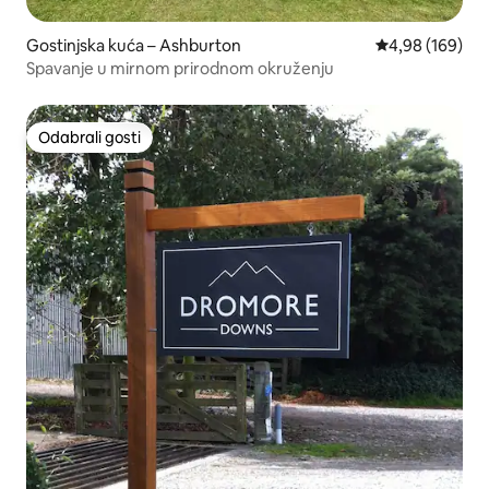
Gostinjska kuća – Ashburton
Prosječna ocjen
4,98 (169)
Spavanje u mirnom prirodnom okruženju
Odabrali gosti
Odabrali gosti