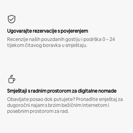
Ugovarajte rezervacije s povjerenjem
Recenzije naših pouzdanih gostiju i podrška 0 – 24
tijekom čitavog boravka u smještaju.
Smještaji s radnim prostorom za digitalne nomade
Obavljate posao dok putujete? Pronađite smještaj za
dugoročni najam s brzim bežičnim internetom i
posebnim prostorom za rad.