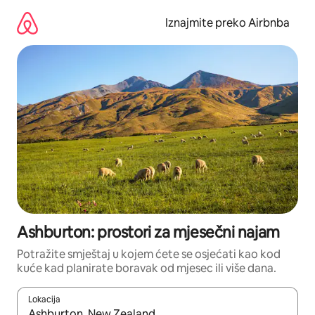
Prijeđi
na
Iznajmite preko Airbnba
sadržaj
Ashburton: prostori za mjesečni najam
Potražite smještaj u kojem ćete se osjećati kao kod
kuće kad planirate boravak od mjesec ili više dana.
Lokacija
Kada budu dostupni rezultati, moći ćete ih pregledati koristeći