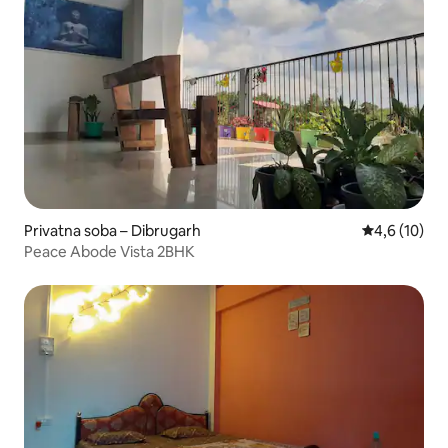
Privatna soba – Dibrugarh
Prosječna oc
4,6 (10)
Peace Abode Vista 2BHK