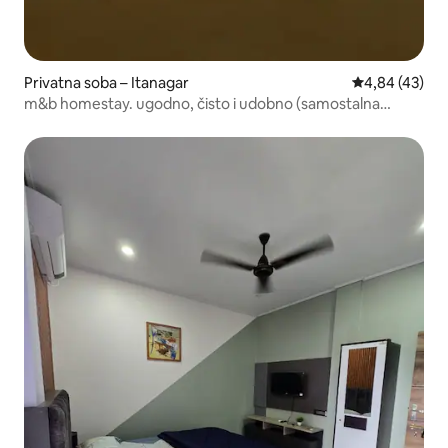
Privatna soba – Itanagar
Prosječna ocje
4,84 (43)
m&b homestay. ugodno, čisto i udobno (samostalna
usluga)