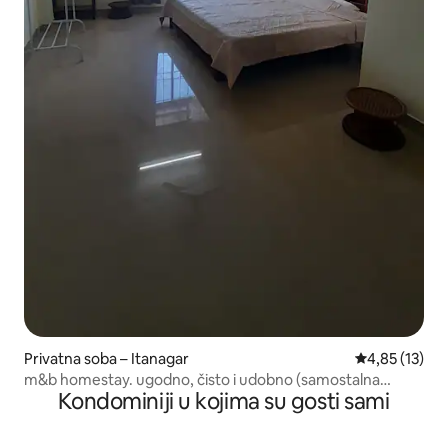
Privatna soba – Itanagar
Prosječna ocje
4,85 (13)
m&b homestay. ugodno, čisto i udobno (samostalna
Kondominiji u kojima su gosti sami
usluga)