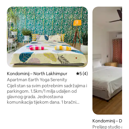
Kondominij – North Lakhimpur
Prosječna ocjena: 5/5, rece
5 (4)
Apartman Earth Yoga Serenity
Cijeli stan sa svim potrebnim sadržajima i
parkingom. 1.5km/1 milja udaljen od
glavnog grada. Jednostavna
komunikacija tijekom dana. 1 bračni
krevet (160x200), 1 bračni krevet
(180x200), kuhinja i dnevni boravak.
Prijateljski nastrojen nevjenčani par s
Kondominij – Dibr
važećim službenim osobnim
Prelijep studio ap