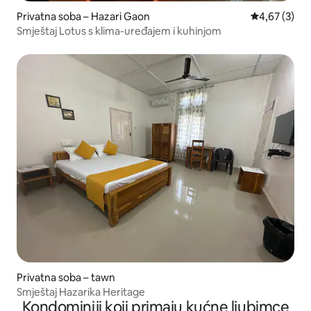
Privatna soba – Hazari Gaon
Prosječna ocj
4,67 (3)
Smještaj Lotus s klima-uređajem i kuhinjom
Privatna soba – tawn
Smještaj Hazarika Heritage
Kondominiji koji primaju kućne ljubimce