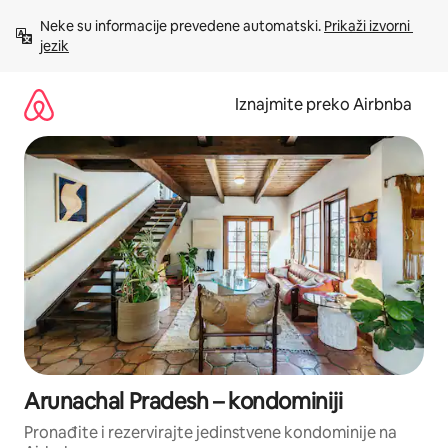
Prijeđi
Neke su informacije prevedene automatski. 
Prikaži izvorni 
na
jezik
sadržaj
Iznajmite preko Airbnba
Arunachal Pradesh – kondominiji
Pronađite i rezervirajte jedinstvene kondominije na