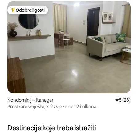
Odabrali gosti
Među najviše rangiranima s oznakom „Odabrali gosti”
Kondominij – Itanagar
Prosječna o
5 (28)
Prostrani smještaji s 2 zvjezdice i 2 balkona
Destinacije koje treba istražiti