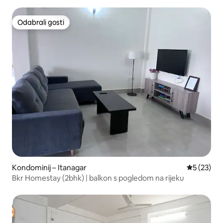
Odabrali gosti
Odabrali gosti
Kondominij – Itanagar
Prosječna 
5 (23)
Bkr Homestay (2bhk) | balkon s pogledom na rijeku