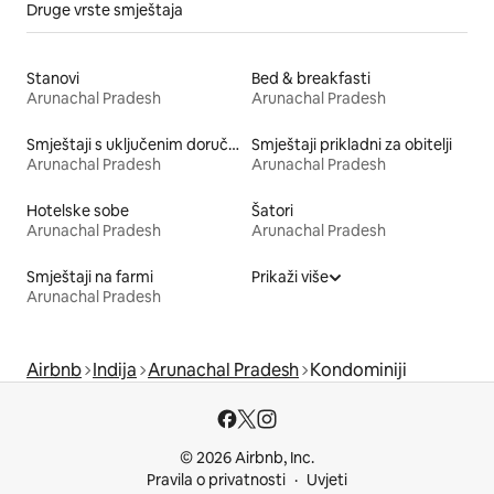
Druge vrste smještaja
Stanovi
Bed & breakfasti
Arunachal Pradesh
Arunachal Pradesh
Smještaji s uključenim doručkom
Smještaji prikladni za obitelji
Arunachal Pradesh
Arunachal Pradesh
Hotelske sobe
Šatori
Arunachal Pradesh
Arunachal Pradesh
Smještaji na farmi
Prikaži više
Arunachal Pradesh
Airbnb
Indija
Arunachal Pradesh
Kondominiji
© 2026 Airbnb, Inc.
Pravila o privatnosti
Uvjeti