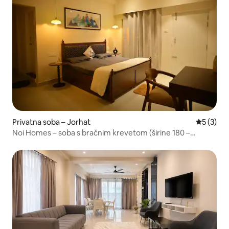
Privatna soba – Jorhat
Prosječna
5 (3)
Noi Homes – soba s bračnim krevetom (širine 180 –
200 cm) u zajedničkom stanu s 2 spavaće sobe, dnevnim
boravkom i kuhinjom + balkon