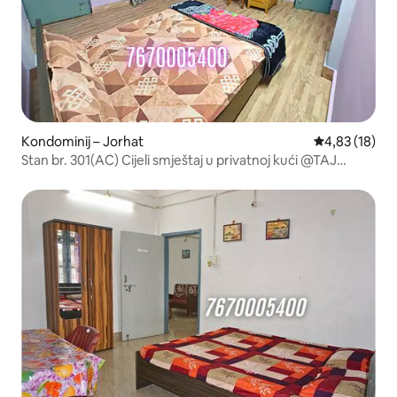
Kondominij – Jorhat
Prosječna ocje
4,83 (18)
Stan br. 301(AC) Cijeli smještaj u privatnoj kući @TAJ
Residency.