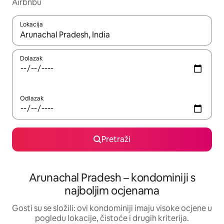
Airbnbu
Lokacija
Kada budu dostupni rezultati, moći ćete ih pregledati koristeći
Dolazak
Odlazak
Pretraži
Arunachal Pradesh – kondominiji s
najboljim ocjenama
Gosti su se složili: ovi kondominiji imaju visoke ocjene u
pogledu lokacije, čistoće i drugih kriterija.