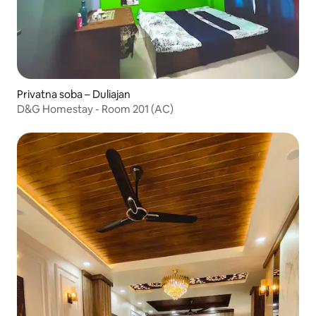
Privatna soba – Duliajan
D&G Homestay - Room 201 (AC)