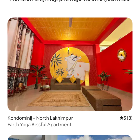
Kondominij – North Lakhimpur
Prosječna
5 (3)
Earth Yoga Blissful Apartment