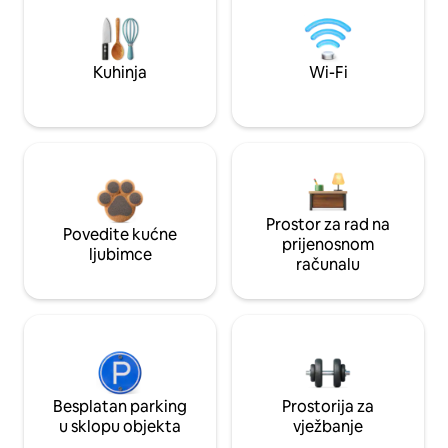
Kuhinja
Wi-Fi
Prostor za rad na
Povedite kućne
prijenosnom
ljubimce
računalu
Besplatan parking
Prostorija za
u sklopu objekta
vježbanje