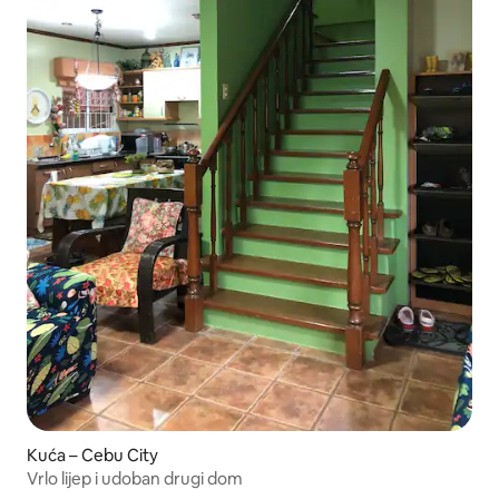
Kuća – Cebu City
Vrlo lijep i udoban drugi dom