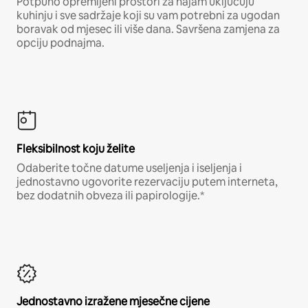
Potpuno opremljeni prostori za najam uključuju
kuhinju i sve sadržaje koji su vam potrebni za ugodan
boravak od mjesec ili više dana. Savršena zamjena za
opciju podnajma.
Fleksibilnost koju želite
Odaberite točne datume useljenja i iseljenja i
jednostavno ugovorite rezervaciju putem interneta,
bez dodatnih obveza ili papirologije.*
Jednostavno izražene mjesečne cijene