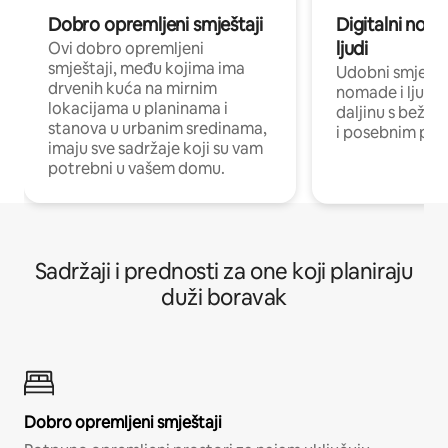
Dobro opremljeni smještaji
Digitalni noma
ljudi
Ovi dobro opremljeni
smještaji, među kojima ima
Udobni smještaj
drvenih kuća na mirnim
nomade i ljude 
lokacijama u planinama i
daljinu s bežič
stanova u urbanim sredinama,
i posebnim pro
imaju sve sadržaje koji su vam
potrebni u vašem domu.
Sadržaji i prednosti za one koji planiraju
duži boravak
Dobro opremljeni smještaji