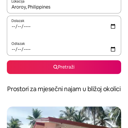
Lokacija
Kada budu dostupni rezultati, moći ćete ih pregledati koristeći
Dolazak
Odlazak
Pretraži
Prostori za mjesečni najam u bližoj okolici