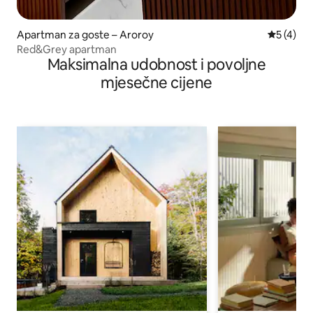
Apartman za goste – Aroroy
Prosječna
5 (4)
Red&Grey apartman
Maksimalna udobnost i povoljne
mjesečne cijene