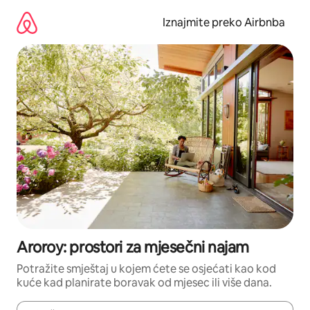
Prijeđi
na
Iznajmite preko Airbnba
sadržaj
Aroroy: prostori za mjesečni najam
Potražite smještaj u kojem ćete se osjećati kao kod
kuće kad planirate boravak od mjesec ili više dana.