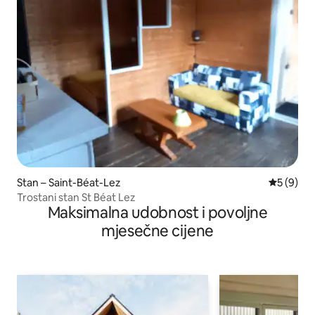
Stan – Saint-Béat-Lez
Prosječna
5 (9)
Trostani stan St Béat Lez
Maksimalna udobnost i povoljne
mjesečne cijene