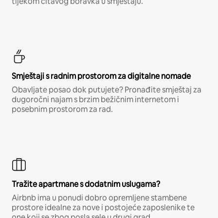
tijekom čitavog boravka u smještaju.
Smještaji s radnim prostorom za digitalne nomade
Obavljate posao dok putujete? Pronađite smještaj za
dugoročni najam s brzim bežičnim internetom i
posebnim prostorom za rad.
Tražite apartmane s dodatnim uslugama?
Airbnb ima u ponudi dobro opremljene stambene
prostore idealne za nove i postojeće zaposlenike te
one koji se zbog posla sele u drugi grad.