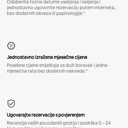
Odaberite točne datume useljenja i iseljenja i
jednostavno ugovorite rezervaciju putem interneta,
bez dodatnih obveza ili papirologije.*
Jednostavno izražene mjesečne cijene
Posebne cijene smještaja za duži boravak i jedna
mjesečna rata bez dodatnih naknada.*
Ugovarajte rezervacije s povjerenjem
Recenzije naših pouzdanih gostiju i podrška 0 – 24