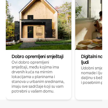
Dobro opremljeni smještaji
Digitalni noma
ljudi
Ovi dobro opremljeni
smještaji, među kojima ima
Udobni smještaj
drvenih kuća na mirnim
nomade i ljude 
lokacijama u planinama i
daljinu s bežič
stanova u urbanim sredinama,
i posebnim pro
imaju sve sadržaje koji su vam
potrebni u vašem domu.