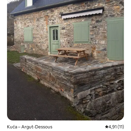
Kuća – Argut-Dessous
Prosječna ocj
4,91 (11)