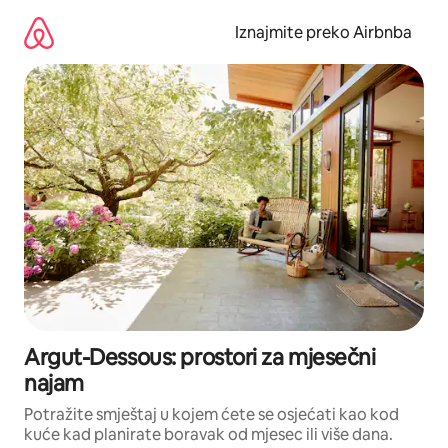
Prijeđi
na
Iznajmite preko Airbnba
sadržaj
Argut-Dessous: prostori za mjesečni
najam
Potražite smještaj u kojem ćete se osjećati kao kod
kuće kad planirate boravak od mjesec ili više dana.