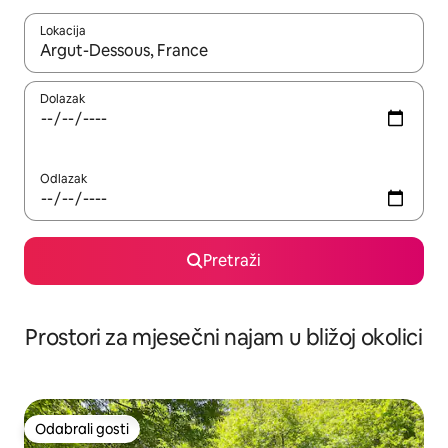
Lokacija
Kada budu dostupni rezultati, moći ćete ih pregledati koristeći
Dolazak
Odlazak
Pretraži
Prostori za mjesečni najam u bližoj okolici
Odabrali gosti
Odabrali gosti