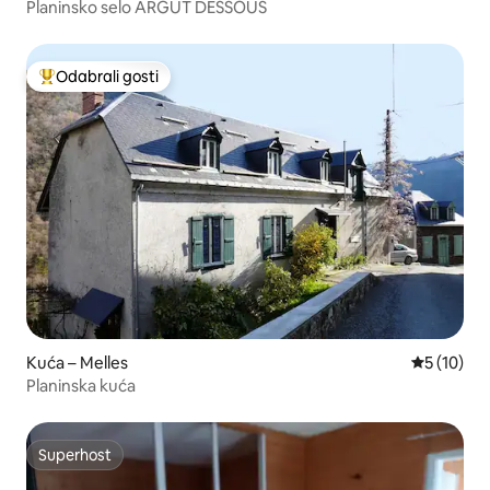
Planinsko selo ARGUT DESSOUS
Odabrali gosti
Među najviše rangiranima s oznakom „Odabrali gosti”
Kuća – Melles
Prosječna 
5 (10)
Planinska kuća
Superhost
Superhost