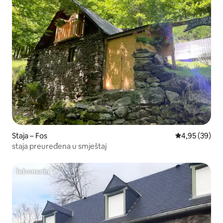
Staja – Fos
Prosječna ocje
4,95 (39)
staja preuređena u smještaj