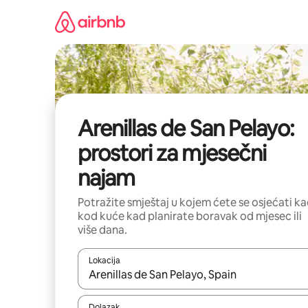
Prijeđi
na
sadržaj
Arenillas de San Pelayo:
prostori za mjesečni
najam
Potražite smještaj u kojem ćete se osjećati k
kod kuće kad planirate boravak od mjesec ili
više dana.
Lokacija
Kada budu dostupni rezultati, moći ćete ih pregle
Dolazak