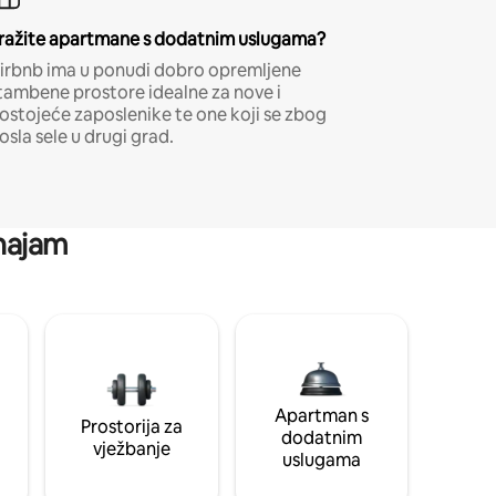
ražite apartmane s dodatnim uslugama?
irbnb ima u ponudi dobro opremljene
tambene prostore idealne za nove i
ostojeće zaposlenike te one koji se zbog
osla sele u drugi grad.
 najam
Apartman s
Prostorija za
dodatnim
vježbanje
uslugama