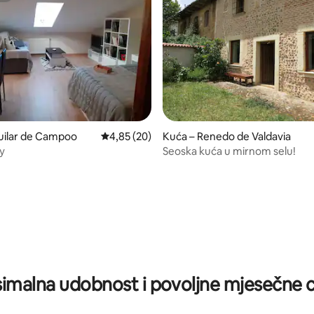
uilar de Campoo
Prosječna ocjena: 4,85/5, recenzija: 20
4,85 (20)
Kuća – Renedo de Valdavia
y
Seoska kuća u mirnom selu!
5/5, recenzija: 5
imalna udobnost i povoljne mjesečne c