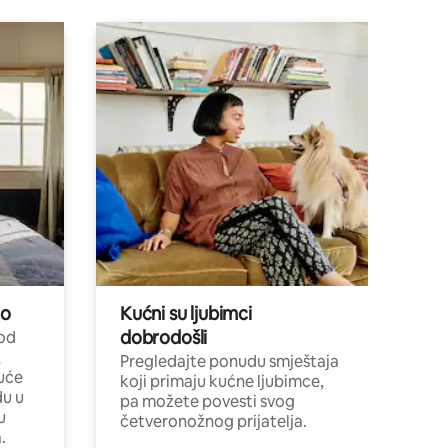
no
Kućni su ljubimci
dobrodošli
 od
,
Pregledajte ponudu smještaja
uće
koji primaju kućne ljubimce,
du u
pa možete povesti svog
u
četveronožnog prijatelja.
.