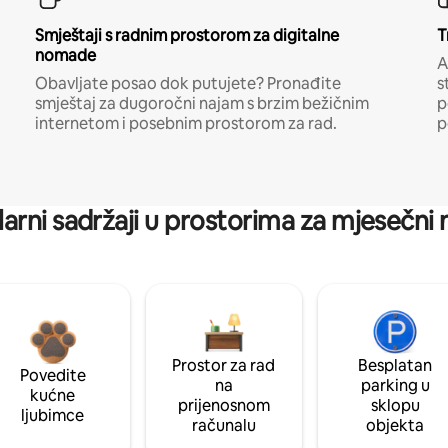
Smještaji s radnim prostorom za digitalne
T
nomade
A
Obavljate posao dok putujete? Pronađite
s
smještaj za dugoročni najam s brzim bežičnim
p
internetom i posebnim prostorom za rad.
p
arni sadržaji u prostorima za mjesečni
Prostor za rad
Besplatan
Povedite
na
parking u
kućne
prijenosnom
sklopu
ljubimce
računalu
objekta