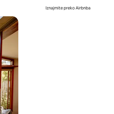
Iznajmite preko Airbnba
li prelaskom prstom po zaslonu.