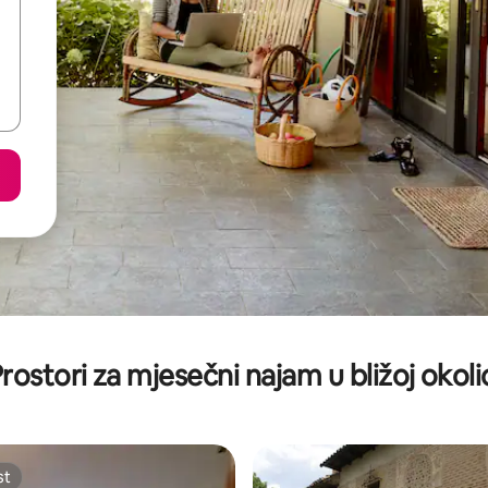
rostori za mjesečni najam u bližoj okoli
st
st