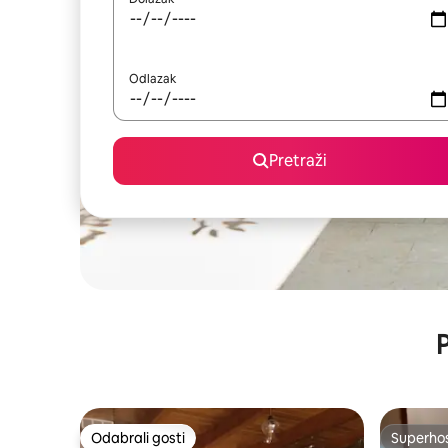
Odlazak
Pretraži
P
Odabrali gosti
Superho
Odabrali gosti
Superho