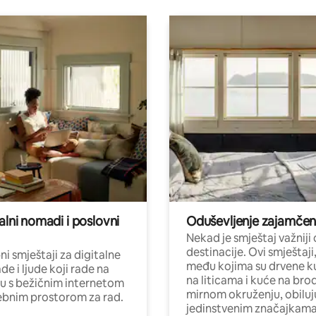
alni nomadi i poslovni
Oduševljenje zajamče
Nekad je smještaj važniji
destinacije. Ovi smještaji
i smještaji za digitalne
među kojima su drvene k
e i ljude koji rade na
na liticama i kuće na bro
nu s bežičnim internetom
mirnom okruženju, obiluj
ebnim prostorom za rad.
jedinstvenim značajkama