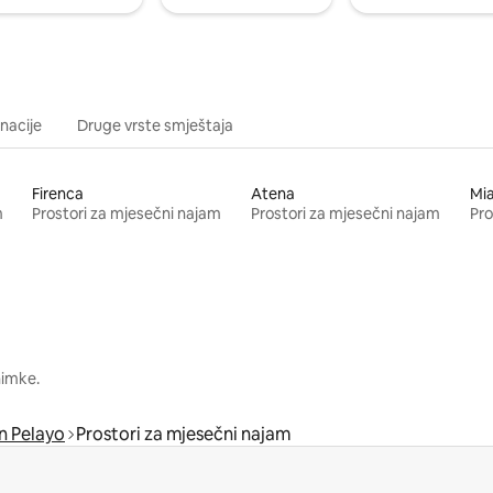
inacije
Druge vrste smještaja
Firenca
Atena
Mi
m
Prostori za mjesečni najam
Prostori za mjesečni najam
Pro
nimke.
an Pelayo
Prostori za mjesečni najam