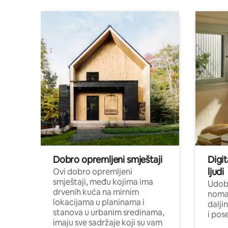
Dobro opremljeni smještaji
Digit
ljudi
Ovi dobro opremljeni
smještaji, među kojima ima
Udobn
drvenih kuća na mirnim
nomad
lokacijama u planinama i
dalji
stanova u urbanim sredinama,
i pos
imaju sve sadržaje koji su vam