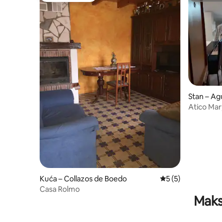
Stan – Ag
Atico Mar
Kuća – Collazos de Boedo
Prosječna ocjena: 
5 (5)
Casa Rolmo
Maks