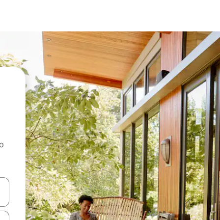
ao
dati koristeći se strelicama prema gore i prema dolje, kao i dodirom i