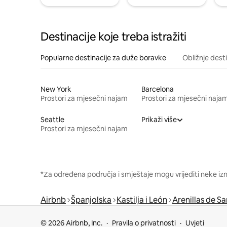
Destinacije koje treba istražiti
Popularne destinacije za duže boravke
Obližnje dest
New York
Barcelona
Prostori za mjesečni najam
Prostori za mjesečni naja
Seattle
Prikaži više
Prostori za mjesečni najam
*Za određena područja i smještaje mogu vrijediti neke iz
Airbnb
Španjolska
Kastilja i León
Arenillas de S
© 2026 Airbnb, Inc.
Pravila o privatnosti
Uvjeti