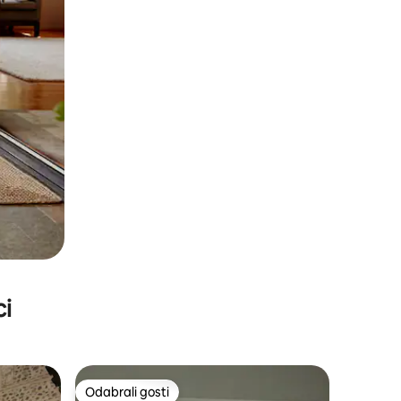
ci
Odabrali gosti
Odabrali gosti