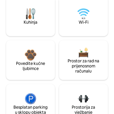
Kuhinja
Wi-Fi
Prostor za rad na
Povedite kućne
prijenosnom
ljubimce
računalu
Besplatan parking
Prostorija za
u sklopu objekta
vježbanje