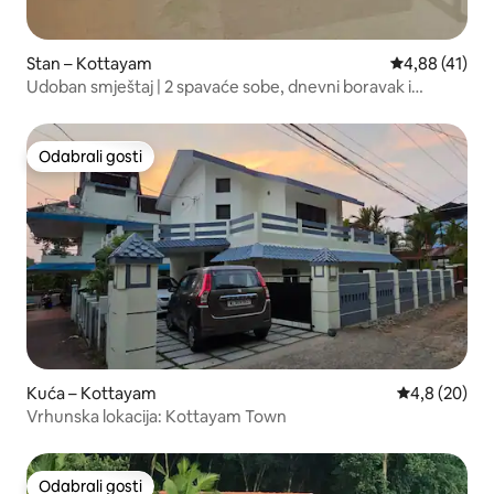
Stan – Kottayam
Prosječna ocje
4,88 (41)
Udoban smještaj | 2 spavaće sobe, dnevni boravak i
kuhinja s balkonom i parkirnim mjestom
Odabrali gosti
Odabrali gosti
Kuća – Kottayam
Prosječna ocj
4,8 (20)
Vrhunska lokacija: Kottayam Town
Odabrali gosti