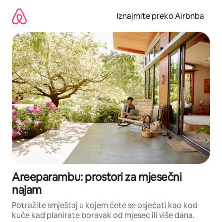
Prijeđi
na
Iznajmite preko Airbnba
sadržaj
Areeparambu: prostori za mjesečni
najam
Potražite smještaj u kojem ćete se osjećati kao kod
kuće kad planirate boravak od mjesec ili više dana.