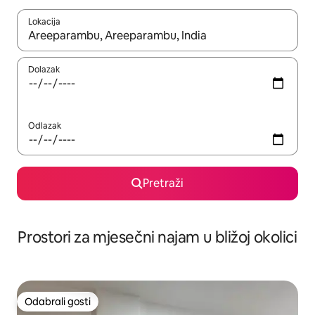
Lokacija
Kada budu dostupni rezultati, moći ćete ih pregledati koristeći
Dolazak
Odlazak
Pretraži
Prostori za mjesečni najam u bližoj okolici
Odabrali gosti
Odabrali gosti