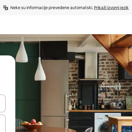
Neke su informacije prevedene automatski. 
Prikaži izvorni jezik
dati koristeći se strelicama prema gore i prema dolje, kao i dodirom i