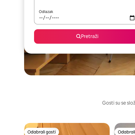
Odlazak
Pretraži
Gosti su se slož
Odabrali gosti
Odabrali
Odabrali gosti
Odabrali