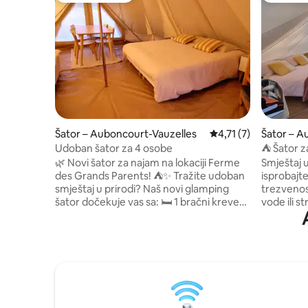
Šator – Auboncourt-Vauzelles
Prosječna ocjena: 4,7
4,71 (7)
Šator – A
s
Udoban šator za 4 osobe
⛺ Šator z
🌿 Novi šator za najam na lokaciji Ferme
Smještaj u
des Grands Parents! ⛺✨ Tražite udoban
isprobajt
smještaj u prirodi? Naš novi glamping
trezvenosti i
šator dočekuje vas sa: 🛏️ 1 bračni krevet
vode ili s
(1,6x2) + 2 jednostruka kreveta (najviše 4
opremu s
gosta) s posteljinom 🚽 Privatni WC bez
gostoprimstva. Naše je 
ispiranja 🍽️ Čajna kuhinja s plinskim
mjesto viš
štednjakom i spremnikom za vodu od 20 l
vrijednost
🚿 Vanjski tuš (koji se dijeli s drugim
ponovno p
gostima) Privatni 🌳 prolaz do sjenovitog
otkrivanje 
kutka s pogledom na livadu i konje