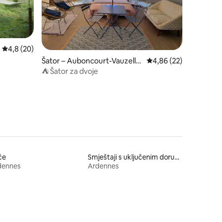
Prosječna ocjena: 4,8/5, recenzija: 20
4,8 (20)
Šator – Auboncourt-Vauzelle
Prosječna ocjena: 4,86
4,86 (22)
s
⛺ Šator za dvoje
će
Smještaji s uključenim doručkom
dennes
Ardennes