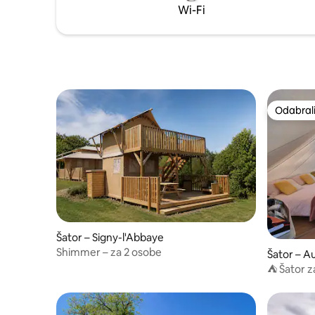
Wi-Fi
Odabrali
Odabrali
Šator – Signy-l'Abbaye
Shimmer – za 2 osobe
Šator – A
s
⛺ Šator z