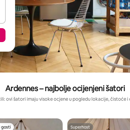
Ardennes – najbolje ocijenjeni šatori
ili: ovi šatori imaju visoke ocjene u pogledu lokacije, čistoće i 
 gosti
Superhost
 gosti
Superhost