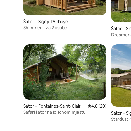
Šator – Signy-l'Abbaye
Shimmer – za 2 osobe
Šator – S
Dreamer 4
Šator – Fontaines-Saint-Clair
Prosječna ocjena: 4,8/
4,8 (20)
Safari šator na idiličnom mjestu
Šator – S
Stardust 4