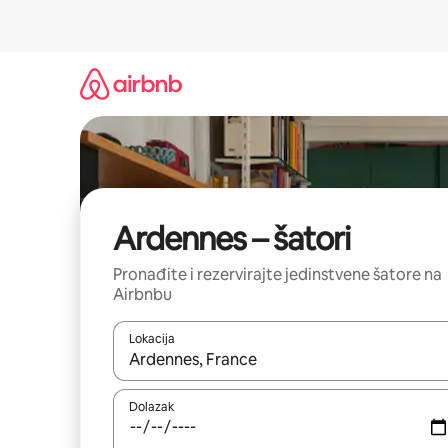
Prijeđi
na
sadržaj
Ardennes – šatori
Pronađite i rezervirajte jedinstvene šatore na
Airbnbu
Lokacija
Kada budu dostupni rezultati, moći ćete ih pregle
Dolazak