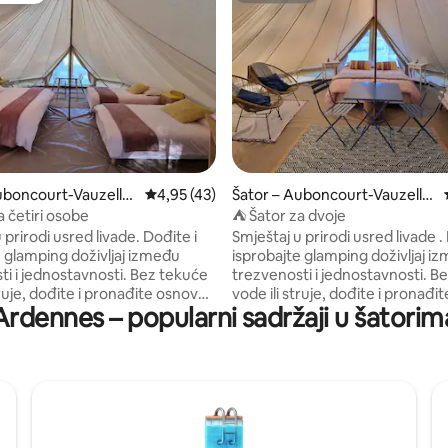
1/5, recenzija: 7
uboncourt-Vauzelle
Prosječna ocjena: 4,95/5, recenzija: 43
4,95 (43)
Šator – Auboncourt-Vauzelle
s
a četiri osobe
⛺ Šator za dvoje
 prirodi usred livade. Dođite i
Smještaj u prirodi usred livade .
e glamping doživljaj između
isprobajte glamping doživljaj i
 jednostavnosti. Bez tekuće
trezvenosti i jednostavnosti. Bez tekuće
truje, dođite i pronađite osnovnu
vode ili struje, dođite i pronađ
Ardennes – popularni sadržaji u šatorim
 udobnošću vrijednom
opremu s udobnošću vrijedno
svježe uređeno
gostoprimstva. Naše novo uređeno
ednevni doživljaj s
mjesto je uranjanje u vrijednosti
ima na ljudskoj ljestvici:
ljudskom dimenzijom: idealno m
ovezivanje, oporavak i
susret i punjenje baterija što j
kao obitelj ili par!
bliže prirodi!