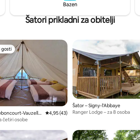
Bazen
Šatori prikladni za obitelji
 gosti
 gosti
Šator – Signy-l'Abbaye
Ranger Lodge – za 8 osoba
uboncourt-Vauzelle
Prosječna ocjena: 4,95/5, recenzija: 43
4,95 (43)
a četiri osobe