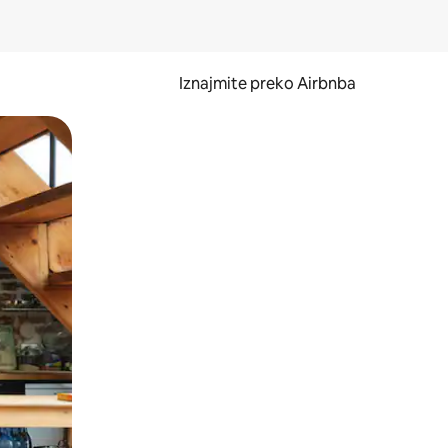
Iznajmite preko Airbnba
li prelaskom prstom po zaslonu.