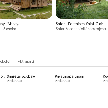
igny-l'Abbaye
Šator – Fontaines-Saint-Clair
– 5 osoba
Safari šator na idiličnom mjestu
okolici
Aktivnosti
Smještaji s masažnom kadom
Smještaji uz obalu
Privatni apartmani
Ku
Ardennes
Ardennes
Ar