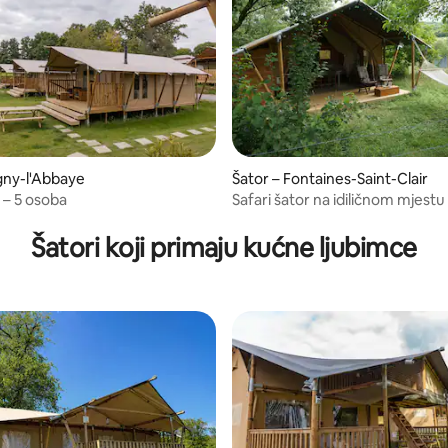
igny-l'Abbaye
Šator – Fontaines-Saint-Clair
– 5 osoba
Safari šator na idiličnom mjestu
Šatori koji primaju kućne ljubimce