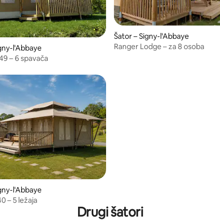
Šator – Signy-l'Abbaye
Ranger Lodge – za 8 osoba
igny-l'Abbaye
9 – 6 spavača
5, recenzija: 20
igny-l'Abbaye
0 – 5 ležaja
Drugi šatori