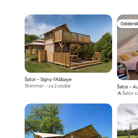
Odabrali
Odabrali
Šator – Signy-l'Abbaye
Shimmer – za 2 osobe
Šator – A
s
⛺ Šator z