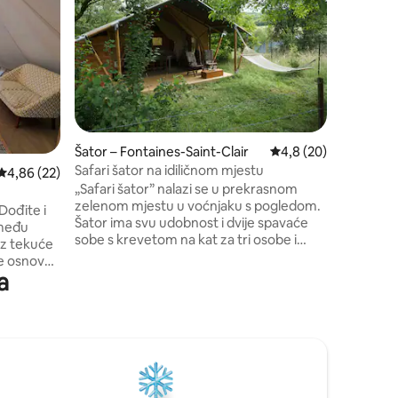
Šator – Fontaines-Saint-Clair
Prosječna ocjena: 4,8
4,8 (20)
Šator – S
Safari šator na idiličnom mjestu
Shimmer 
Prosječna ocjena: 4,86/5, recenzija: 22
4,86 (22)
„Safari šator” nalazi se u prekrasnom
Idealan 
zelenom mjestu u voćnjaku s pogledom.
šator Sh
 Dođite i
Šator ima svu udobnost i dvije spavaće
spavaću 
zmeđu
sobe s krevetom na kat za tri osobe i
opremljen
bračnim krevetom. Šator ima čajnu
ite osnovnu
kuhinju s pločom za kuhanje, vodom i
a
m
hladnjakom. U šatoru se nalazi eko WC, a
u kupaonici za kampiranje možete se
 s
tuširati.
jesto za
e moguće