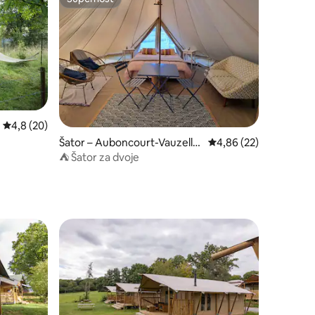
Superhost
Prosječna ocjena: 4,8/5, recenzija: 20
4,8 (20)
Šator – Auboncourt-Vauzelle
Prosječna ocjena: 4,86
4,86 (22)
s
⛺ Šator za dvoje