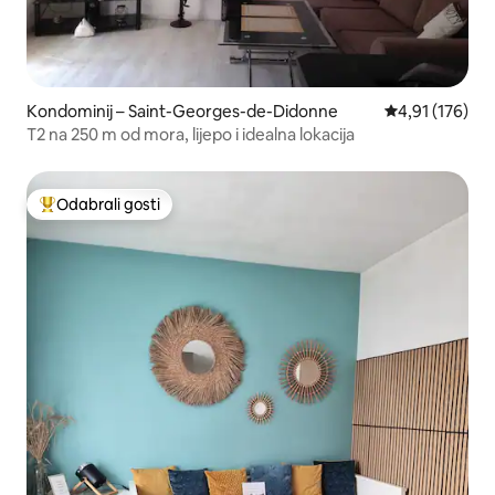
Kondominij – Saint-Georges-de-Didonne
Prosječna ocjen
4,91 (176)
T2 na 250 m od mora, lijepo i idealna lokacija
Odabrali gosti
Među najviše rangiranima s oznakom „Odabrali gosti”