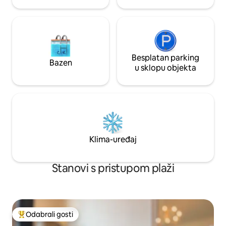
Besplatan parking
Bazen
u sklopu objekta
Klima-uređaj
Stanovi s pristupom plaži
Odabrali gosti
Među najviše rangiranima s oznakom „Odabrali gosti”