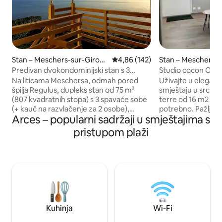
Stan – Meschers-sur-Giron
Prosječna ocjena: 4,86/5, recenz
4,86 (142)
Stan – Meschers-
de
Predivan dvokondominijski stan s 3
Studio cocon Od 'à
spavaće sobe i pogledom na more
Na liticama Meschersa, odmah pored
Uživajte u elegan
špilja Regulus, dupleks stan od 75 m²
smještaju u srcu Meschera.
(807 kvadratnih stopa) s 3 spavaće sobe
terre od 16 m2 koji
(+ kauč na razvlačenje za 2 osobe),
potrebno. Pažljivo
Arces – popularni sadržaji u smještajima s
potpuno renoviran, s pogledom na
ćete reverzibilni k
more. Potpuno opremljeno. Jedinstvena
posteljine (2 80 m
pristupom plaži
i mirna lokacija sa sigurnim pristupom
perilicu posuđa i 
kroz vrata. Dostupna su 2 privatna
će vam pružiti ug
parkirna mjesta. Vrlo mirno mjesto.
posteljina u sklop
Pogodno za obitelj s djecom. Brojne
srcu Meschera, sve je pj
aktivnosti u okolici, u blizini Royana. Plaže
privatnog dvorišta
i trgovine na pješačkoj udaljenosti.
uživajte u miru dok 
Dođite i otkrijte ovo mirno mjesto te
aktivnosti.
napunite baterije!
Kuhinja
Wi-Fi