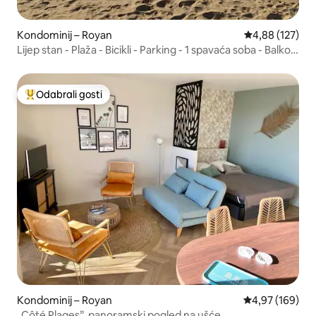
Kondominij – Royan
Prosječna ocjen
4,88 (127)
Lijep stan - Plaža - Bicikli - Parking - 1 spavaća soba - Balkon
- Roštilj
Odabrali gosti
Među najviše rangiranima s oznakom „Odabrali gosti”
Kondominij – Royan
Prosječna ocjen
4,97 (169)
„Côté Plages”, panoramski pogled na ušće