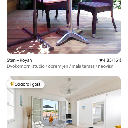
Stan – Royan
Prosječna ocjen
4,83 (161)
Dvokomorni studio / opremljen / mala terasa / neovisni
Odabrali gosti
Među najviše rangiranima s oznakom „Odabrali gosti”