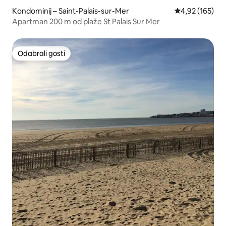
Kondominij – Saint-Palais-sur-Mer
Prosječna ocjen
4,92 (165)
Apartman 200 m od plaže St Palais Sur Mer
Odabrali gosti
Odabrali gosti