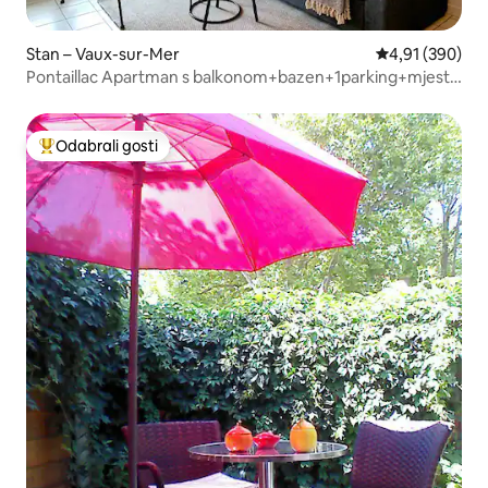
Stan – Vaux-sur-Mer
Prosječna ocjen
4,91 (390)
Pontaillac Apartman s balkonom+bazen+1parking+mjesto
na plaži
Odabrali gosti
Među najviše rangiranima s oznakom „Odabrali gosti”