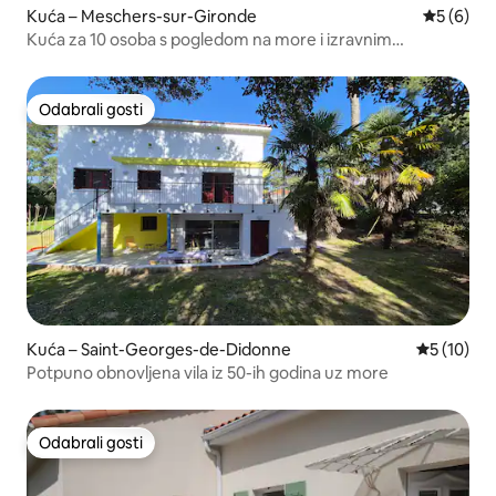
Kuća – Meschers-sur-Gironde
Prosječna
5 (6)
Kuća za 10 osoba s pogledom na more i izravnim
pristupom plaži
Odabrali gosti
Odabrali gosti
Kuća – Saint-Georges-de-Didonne
Prosječna 
5 (10)
Potpuno obnovljena vila iz 50-ih godina uz more
Odabrali gosti
Odabrali gosti