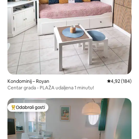
Kondominij – Royan
Prosječna ocjen
4,92 (184)
Centar grada - PLAŽA udaljena 1 minutu!
Odabrali gosti
Među najviše rangiranima s oznakom „Odabrali gosti”