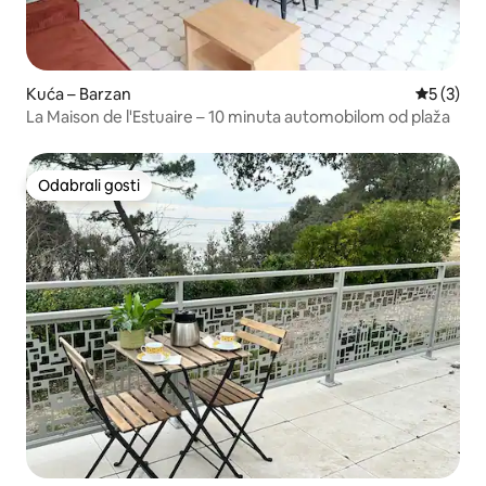
Kuća – Barzan
Prosječna
5 (3)
La Maison de l'Estuaire – 10 minuta automobilom od plaža
Odabrali gosti
Odabrali gosti