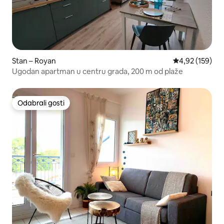
Stan – Royan
Prosječna ocjen
4,92 (159)
Ugodan apartman u centru grada, 200 m od plaže
Odabrali gosti
Odabrali gosti