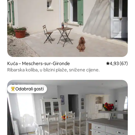
Kuća – Meschers-sur-Gironde
Prosječna ocje
4,93 (67)
Ribarska koliba, u blizini plaže, snižene cijene.
Odabrali gosti
Među najviše rangiranima s oznakom „Odabrali gosti”