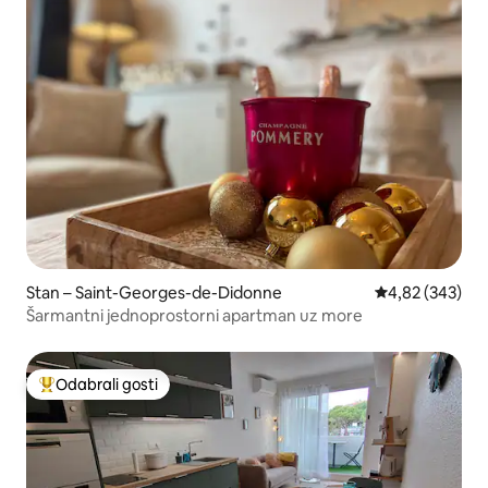
Stan – Saint-Georges-de-Didonne
Prosječna ocjen
4,82 (343)
Šarmantni jednoprostorni apartman uz more
Odabrali gosti
Među najviše rangiranima s oznakom „Odabrali gosti”