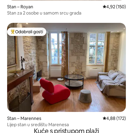
Stan – Royan
Prosječna ocjen
4,92 (150)
Stan za 2 osobe u samom srcu grada
Odabrali gosti
Među najviše rangiranima s oznakom „Odabrali gosti”
Stan – Marennes
Prosječna ocjen
4,88 (172)
Lijep stan u središtu Marenesa
Kuće s pristupom plaži