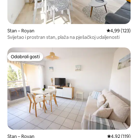
Stan – Royan
Prosječna ocjen
4,99 (123)
Svijetao i prostran stan, plaža na pješačkoj udaljenosti
Odabrali gosti
Odabrali gosti
Stan – Royan
Prosječna ocjen
4,92 (119)