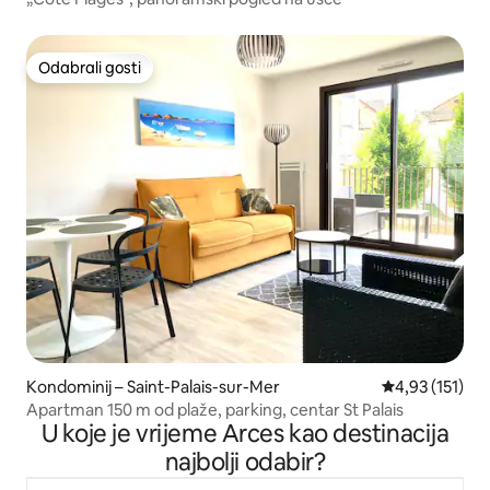
Odabrali gosti
Odabrali gosti
Kondominij – Saint-Palais-sur-Mer
Prosječna ocje
4,93 (151)
Apartman 150 m od plaže, parking, centar St Palais
U koje je vrijeme Arces kao destinacija
najbolji odabir?