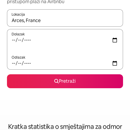
pristupom plaži na Airbnbu
Lokacija
Kada budu dostupni rezultati, moći ćete ih pregledati koristeći
Dolazak
Odlazak
Pretraži
Kratka statistika o smještajima za odmor