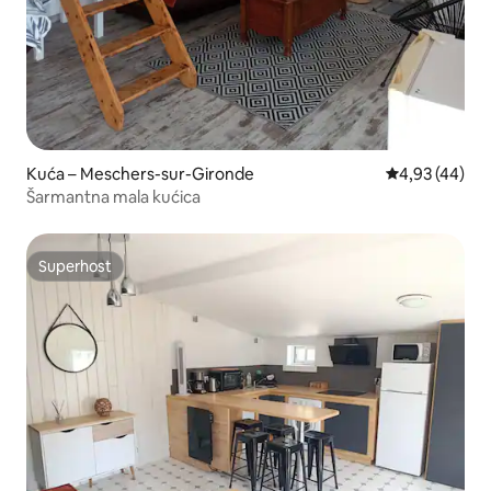
Kuća – Meschers-sur-Gironde
Prosječna ocje
4,93 (44)
Šarmantna mala kućica
Superhost
Superhost