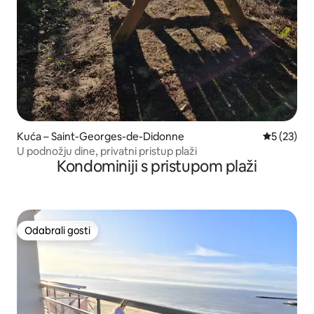
Kuća – Saint-Georges-de-Didonne
Prosječna 
5 (23)
U podnožju dine, privatni pristup plaži
Kondominiji s pristupom plaži
Odabrali gosti
Odabrali gosti