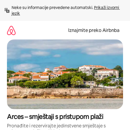
Prijeđi
Neke su informacije prevedene automatski. 
Prikaži izvorni 
na
jezik
sadržaj
Iznajmite preko Airbnba
Arces – smještaji s pristupom plaži
Pronađite i rezervirajte jedinstvene smještaje s