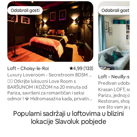
Odabrali gosti
Odabrali gosti
Odabrali gosti
Odabrali gosti
Loft – Choisy-le-Roi
Prosječna ocjena: 4,99/5, recenzi
4,99 (133)
Luxury Loveroom - Secretroom BDSM -
Loft – Neuilly-sur
spa i kino
❤️‍🔥 Otkrijte luksuzni Love Room s
Predivan udoban 
BARŠUNOM i KOŽOM na 20 minuta od
Maillot-La Defens
Krasan LOFT, smješten u zapadnom
Pariza, savršeni za romantičan i seksi
Parizu, jednoj od na
odmor ! 💎 Hidromasažna kada, privatna
Restorani, shoppin
sauna, veliki bračni krevet s efektom
sve što vam je pot
oblaka, šipka za striptiz, tantra sofa itd.
Popularni sadržaji u loftovima u blizini
Parizu, opuštanje 
💋 Istražite nove senzacije i zajedno
ili automobilom. Ne
lokacije Slavoluk pobjede
stvorite nezaboravne uspomene u
Pješačka udaljenos
nevjerojatno opremljenom tajnom
simboličnih zgrada u
prostoru u igraonici BDSM 🎬 92" Cinema
restorani i kafići 