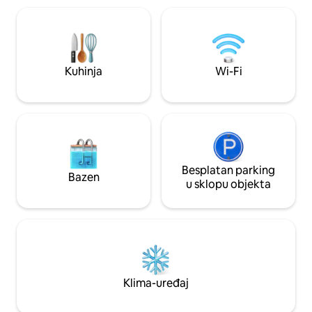
face to the bed with Netflix, Prime
dio, kino. Stanica
Vidéo, Disney+, Spotify 💫 Pobjegnite u
udaljena je manje 
utočište mira i luksuza za jedinstveno i
različiti autobusi v
nezaboravno iskustvo !
dijelove Pariza. J
različitim zračnim
Kuhinja
Wi-Fi
Besplatan parking
Bazen
u sklopu objekta
Klima-uređaj