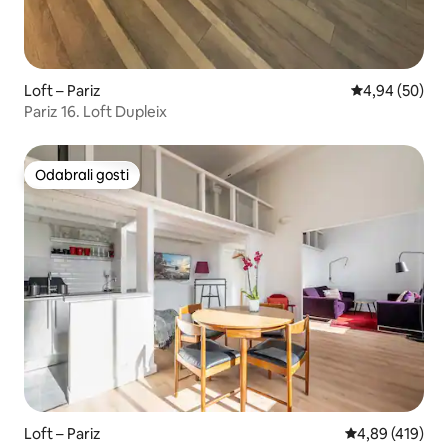
Loft – Pariz
Prosječna ocje
4,94 (50)
Pariz 16. Loft Dupleix
Odabrali gosti
Odabrali gosti
Loft – Pariz
Prosječna ocjen
4,89 (419)