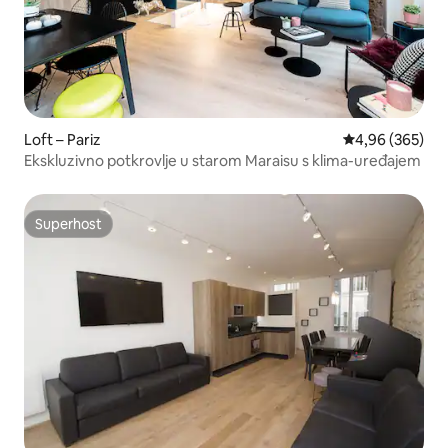
Loft – Pariz
Prosječna ocjen
4,96 (365)
Ekskluzivno potkrovlje u starom Maraisu s klima-uređajem
Superhost
Superhost