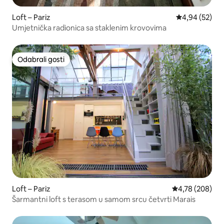
Loft – Pariz
Prosječna ocje
4,94 (52)
Umjetnička radionica sa staklenim krovovima
Odabrali gosti
Odabrali gosti
Loft – Pariz
Prosječna ocjen
4,78 (208)
Šarmantni loft s terasom u samom srcu četvrti Marais