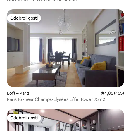
Odabrali gosti
Odabrali gosti
Loft – Pariz
Prosječna ocjen
4,85 (455)
Paris 16 -near Champs-Elysées Eiffel Tower 75m2
Odabrali gosti
Odabrali gosti