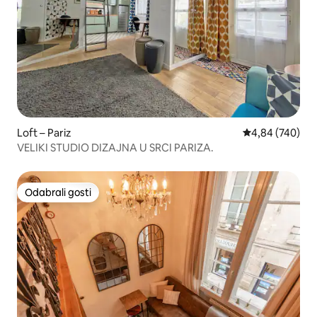
Loft – Pariz
Prosječna ocjen
4,84 (740)
VELIKI STUDIO DIZAJNA U SRCI PARIZA.
Odabrali gosti
Odabrali gosti