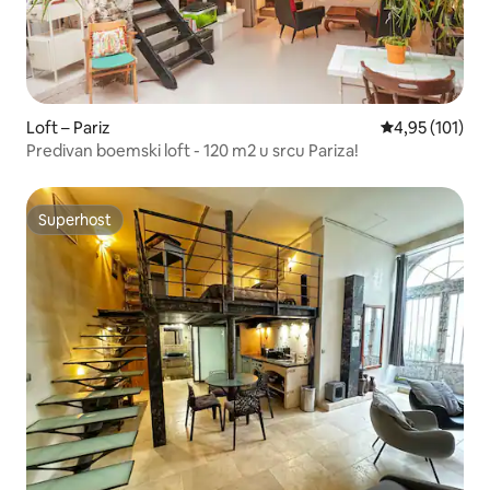
Loft – Pariz
Prosječna ocjen
4,95 (101)
Predivan boemski loft - 120 m2 u srcu Pariza!
Superhost
Superhost