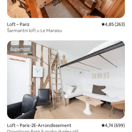
Loft – Pariz
Prosječna ocjen
4,85 (263)
Šarmantni loft u Le Maraisu
Superhost
Superhost
Loft – Paris-2E-Arrondissement
Prosječna ocjen
4,74 (699)
Downtown Paris 5 osoba duplex stil