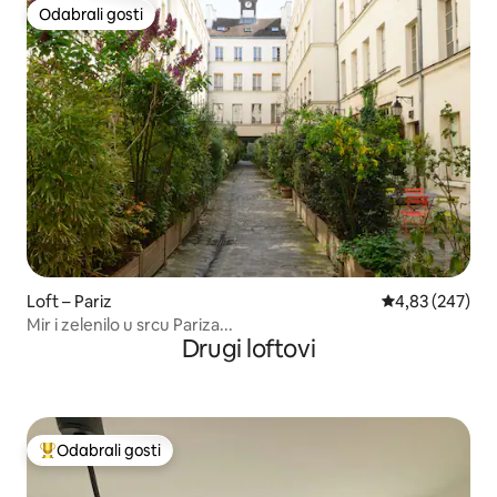
Odabrali gosti
Odabrali gosti
Loft – Pariz
Prosječna ocjen
4,83 (247)
Mir i zelenilo u srcu Pariza...
Drugi loftovi
Odabrali gosti
Među najviše rangiranima s oznakom „Odabrali gosti”