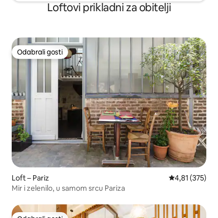
Loftovi prikladni za obitelji
Odabrali gosti
Odabrali gosti
Loft – Pariz
Prosječna ocjen
4,81 (375)
Mir i zelenilo, u samom srcu Pariza