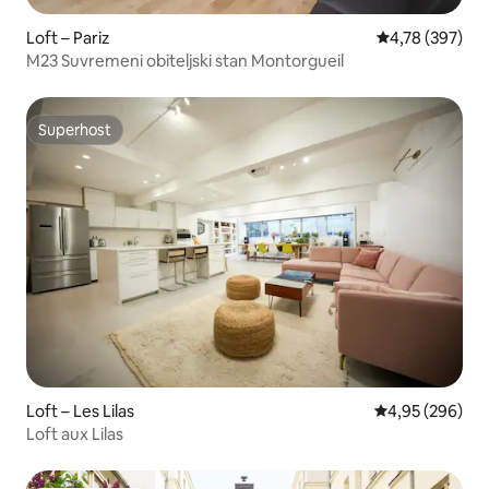
Loft – Pariz
Prosječna ocjen
4,78 (397)
M23 Suvremeni obiteljski stan Montorgueil
Superhost
Superhost
Loft – Les Lilas
Prosječna ocjen
4,95 (296)
Loft aux Lilas