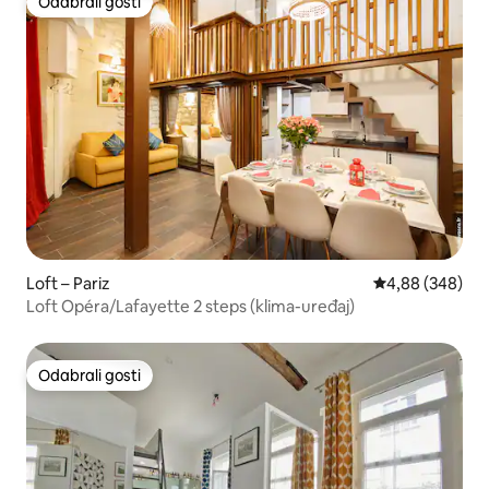
Odabrali gosti
Odabrali gosti
Loft – Pariz
Prosječna ocjen
4,88 (348)
Loft Opéra/Lafayette 2 steps (klima-uređaj)
Odabrali gosti
Odabrali gosti