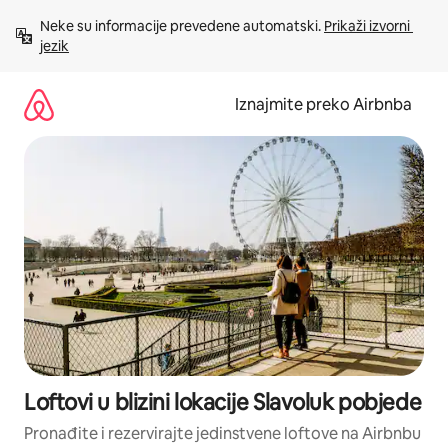
Prijeđi
Neke su informacije prevedene automatski. 
Prikaži izvorni 
na
jezik
sadržaj
Iznajmite preko Airbnba
Loftovi u blizini lokacije Slavoluk pobjede
Pronađite i rezervirajte jedinstvene loftove na Airbnbu