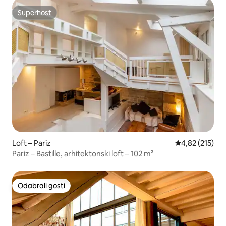
Superhost
Superhost
Loft – Pariz
Prosječna ocjen
4,82 (215)
Pariz – Bastille, arhitektonski loft – 102 m²
Odabrali gosti
Odabrali gosti