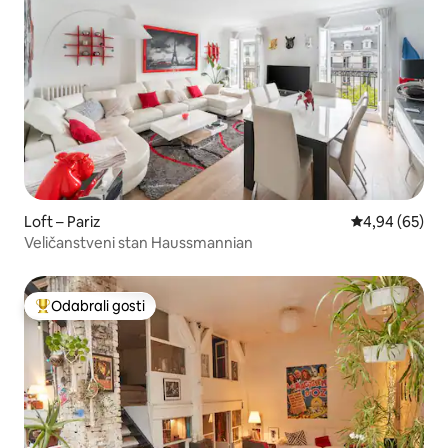
Loft – Pariz
Prosječna ocje
4,94 (65)
Veličanstveni stan Haussmannian
Odabrali gosti
Među najviše rangiranima s oznakom „Odabrali gosti”