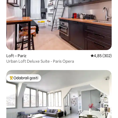
Loft – Pariz
Prosječna ocjen
4,85 (302)
Urban Loft Deluxe Suite - Paris Opera
Odabrali gosti
Među najviše rangiranima s oznakom „Odabrali gosti”