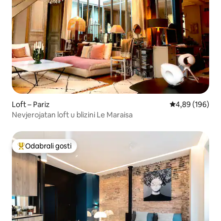
Loft – Pariz
Prosječna ocjen
4,89 (196)
Nevjerojatan loft u blizini Le Maraisa
Odabrali gosti
Među najviše rangiranima s oznakom „Odabrali gosti”