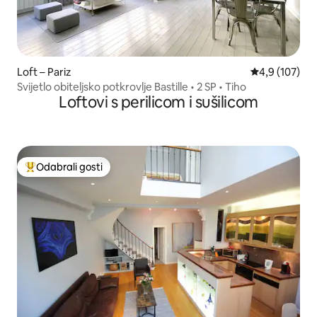
Loft – Pariz
Prosječna ocje
4,9 (107)
Svijetlo obiteljsko potkrovlje Bastille • 2 SP • Tiho
Loftovi s perilicom i sušilicom
Odabrali gosti
Među najviše rangiranima s oznakom „Odabrali gosti”