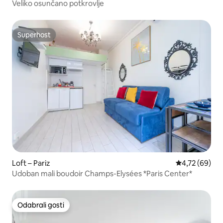
Veliko osunčano potkrovlje
Superhost
Superhost
Loft – Pariz
Prosječna ocje
4,72 (69)
Udoban mali boudoir Champs-Elysées *Paris Center*
Odabrali gosti
Odabrali gosti