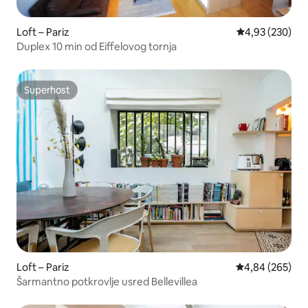
Loft – Pariz
Prosječna ocjen
4,93 (230)
Duplex 10 min od Eiffelovog tornja
Superhost
Superhost
Loft – Pariz
Prosječna ocjen
4,84 (265)
Šarmantno potkrovlje usred Bellevillea