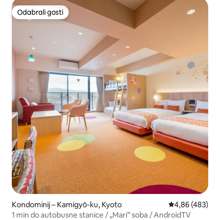
trgovina mješovitom robom 2 minute hoda. Siguran i čist
Odabrali gosti
Odabrali gosti
smještaj na dobroj lokaciji kao baza za razgledavanje
Kondominij – Kamigyō-ku, Kyoto
Prosječna ocjen
4,86 (483)
1 min do autobusne stanice / „Mari” soba / AndroidTV