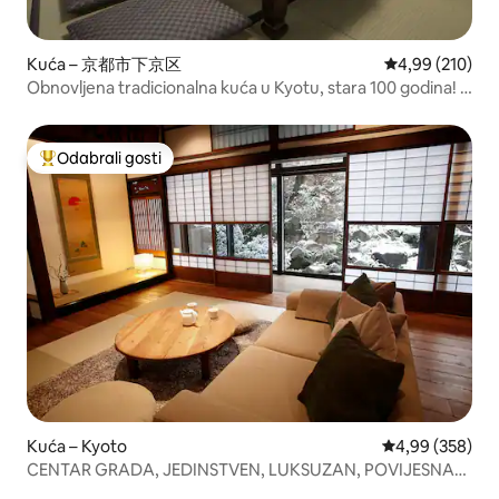
Kuća – 京都市下京区
Prosječna ocjen
4,99 (210)
Obnovljena tradicionalna kuća u Kyotu, stara 100 godina! 3
sobe s kuhinjom i puno sadržaja za udoban boravak do 3
obitelji ili 9 ljudi! 10 minuta hoda od stanice Kyoto!
Odabrali gosti
Među najviše rangiranima s oznakom „Odabrali gosti”
Kuća – Kyoto
Prosječna ocjen
4,99 (358)
CENTAR GRADA, JEDINSTVEN, LUKSUZAN, POVIJESNA
KUĆA U NIZU