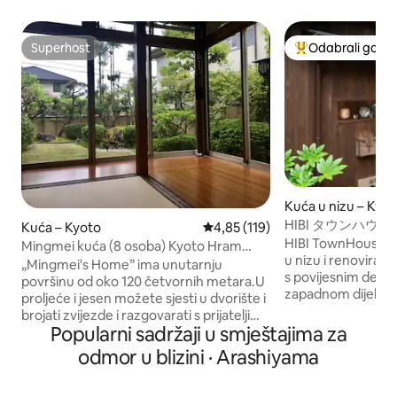
Superhost
Odabrali gosti
Superhost
Među najviše ran
Kuća u nizu – Kyo
HIBI タウンハ
Kuća – Kyoto
Prosječna ocjena: 4,85/5, recenz
4,85 (119)
嵐山金閣寺バス停2分
HIBI TownHouse je
Mingmei kuća (8 osoba) Kyoto Hram
銭湯 Netflix
u nizu i renoviran
Longan Hram Zlatne pagode Hram
„Mingmei's Home” ima unutarnju
s povijesnim detal
Renhe Udonodera Sakura tunel
površinu od oko 120 četvornih metara.U
zapadnom dijelu K
proljeće i jesen možete sjesti u dvorište i
rezidencijalnoj četv
brojati zvijezde i razgovarati s prijateljima
lokaciji za korišt
Popularni sadržaji u smještajima za
uz čaj. • Vrsta samostojeće kuće je
trgovina mješovit
sljedeća: Prizemlje: 1. Velika soba može
odmor u blizini · Arashiyama
blizini Kinkakujia,
primiti 3 – 4 osobe. 2. Standardna soba,
Arashiyami. Besplatan Wi-Fi. Hibi je
može primiti 1 – 2 osobe. 3. Kupaonica,
tradicionalna i m