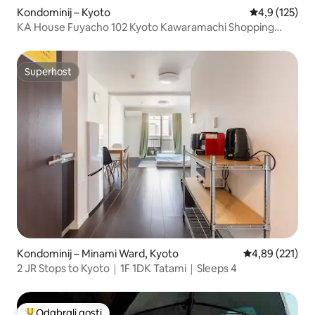
Kondominij – Kyoto
Prosječna ocje
4,9 (125)
KA House Fuyacho 102 Kyoto Kawaramachi Shopping
District 12 minutes ‧ Subway Karasuma Line 6 minutes ‧
Keihan Main Line 4 minutes
Superhost
Superhost
Kondominij – Minami Ward, Kyoto
Prosječna ocjen
4,89 (221)
2 JR Stops to Kyoto｜1F 1DK Tatami｜Sleeps 4
Odabrali gosti