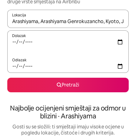
druge vrste smještaja na Airbnbu
Lokacija
Kada budu dostupni rezultati, moći ćete ih pregledati koristeći
Dolazak
Odlazak
Pretraži
Najbolje ocijenjeni smještaji za odmor u
blizini · Arashiyama
Gosti su se složili: ti smještaji imaju visoke ocjene u
pogledu lokacije, čistoće i drugih kriterija.