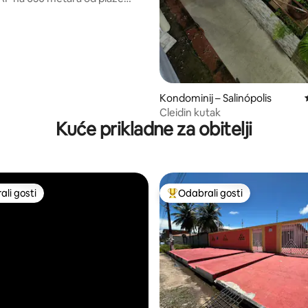
Kondominij – Salinópolis
Cleidin kutak
Kuće prikladne za obitelji
li gosti
Odabrali gosti
više rangiranima s oznakom „Odabrali gosti”
Među najviše rangiranima s oz