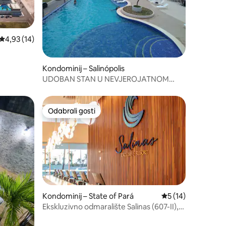
Prosječna ocjena: 4,93/5, recenzija: 14
4,93 (14)
Kondominij – Salinópolis
UDOBAN STAN U NEVJEROJATNOM
KONDOMINIJU
Odabrali gosti
nakom „Odabrali gosti”
Odabrali gosti
Kondominij – State of Pará
Prosječna ocjena: 5
5 (14)
Ekskluzivno odmaralište Salinas (607-II),
1/4 Vista Mar