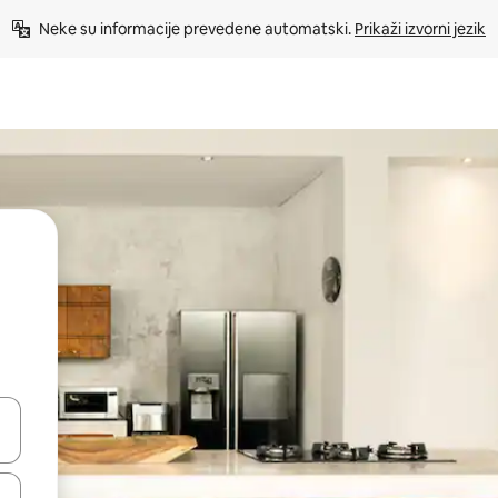
Neke su informacije prevedene automatski. 
Prikaži izvorni jezik
dati koristeći se strelicama prema gore i prema dolje, kao i dodirom i