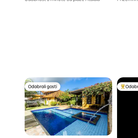
Atalaia
Odabrali gosti
Odabra
Odabrali gosti
Među naj