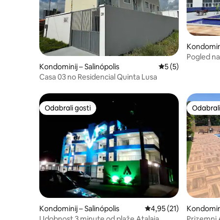
Kondominij
Pogled na
Kondominij – Salinópolis
Prosječna ocjena: 
5 (5)
Casa 03 no Residencial Quinta Lusa
Odabrali gosti
Odabrali
Odabrali gosti
Odabrali
Kondominij – Salinópolis
Prosječna ocjena: 4,95/
4,95 (21)
Kondominij
Udobnost 3 minute od plaže Atalaia
Prizemni 