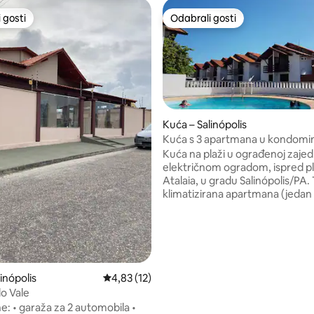
 gosti
Odabrali gosti
 gosti
Odabrali gosti
Kuća – Salinópolis
Kuća s 3 apartmana u kondomin
plaže Atalaia
Kuća na plaži u ograđenoj zajedn
električnom ogradom, ispred p
Atalaia, u gradu Salinópolis/PA. 
klimatizirana apartmana (jedan
kupaonicom s reverzibilnom
kupaonicom), kaučem na razvla
viseća ležaljka u svim sobama. K
hladnjakom, štednjakom, pećn
mikrovalnom pećnicom, blend
blenderom, aparatom za kavu,
5/5, recenzija: 4
inópolis
Prosječna ocjena: 4,83/5, recenzija: 12
4,83 (12)
čašama, posuđem, priborom za 
do Vale
loncima i tavama te drugim pri
mobila •
SKY i WI-FI. Kondominij u obite