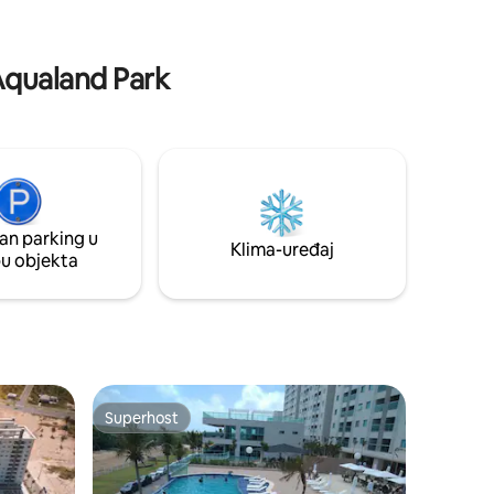
za djecu, odbojkom i tenisom na plaži.
rom za
Okruženi prirodom i mirom, svega 5
im
minuta od plaže Atalaia.
 Aqualand Park
an parking u
Klima-uređaj
pu objekta
Superhost
Superhost