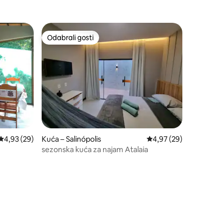
Odabrali gosti
Odabrali gosti
Prosječna ocjena: 4,93/5, recenzija: 29
4,93 (29)
Kuća – Salinópolis
Prosječna ocjena: 4,97
4,97 (29)
sezonska kuća za najam Atalaia