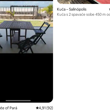
5, recenzija: 55
Kuća – Salinópolis
Kuća s 2 spavaće sobe 450 m o
Maçarico
ate of Pará
Prosječna ocjena: 4,91/5, recenzija: 92
4,91 (92)