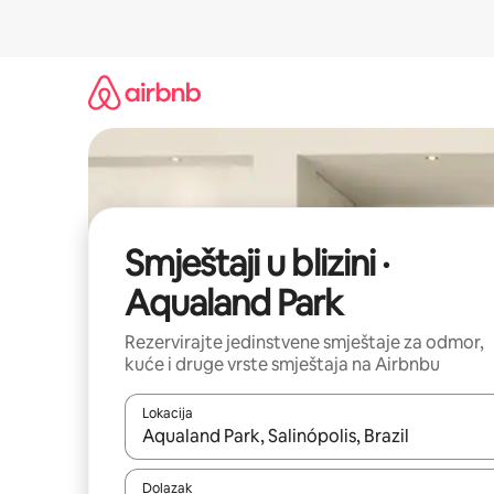
Prijeđi
na
sadržaj
Smještaji u blizini ·
Aqualand Park
Rezervirajte jedinstvene smještaje za odmor,
kuće i druge vrste smještaja na Airbnbu
Lokacija
Kada budu dostupni rezultati, moći ćete ih pregle
Dolazak