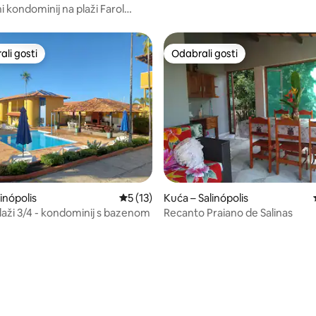
i kondominij na plaži Farol
li gosti
Odabrali gosti
više rangiranima s oznakom „Odabrali gosti”
Odabrali gosti
inópolis
Prosječna ocjena: 5/5, recenzija: 13
5 (13)
Kuća – Salinópolis
laži 3/4 - kondominij s bazenom
Recanto Praiano de Salinas
5, recenzija: 31