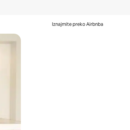
Iznajmite preko Airbnba
li prelaskom prstom po zaslonu.