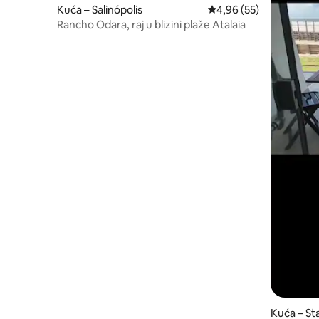
Kuća – Salinópolis
Prosječna ocjena: 4,96/
4,96 (55)
Rancho Odara, raj u blizini plaže Atalaia
Kuća – St