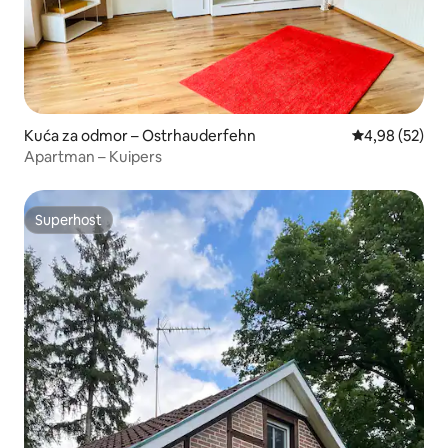
Kuća za odmor – Ostrhauderfehn
Prosječna ocje
4,98 (52)
Apartman – Kuipers
Superhost
Superhost