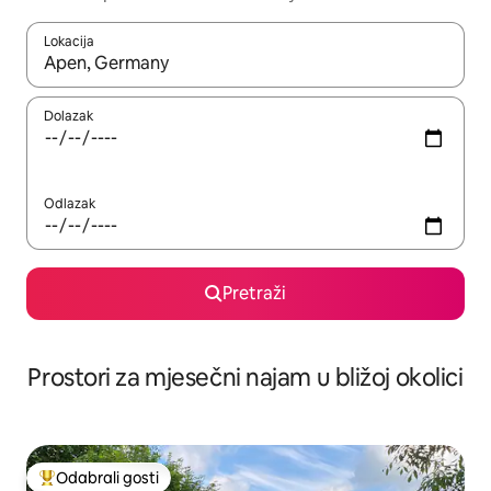
Lokacija
Kada budu dostupni rezultati, moći ćete ih pregledati koristeći
Dolazak
Odlazak
Pretraži
Prostori za mjesečni najam u bližoj okolici
Odabrali gosti
Među najviše rangiranima s oznakom „Odabrali gosti”