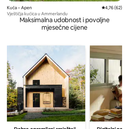
Kuća – Apen
Prosječna ocje
4,76 (62)
Vještičja kućica u Ammerlandu
Maksimalna udobnost i povoljne
mjesečne cijene