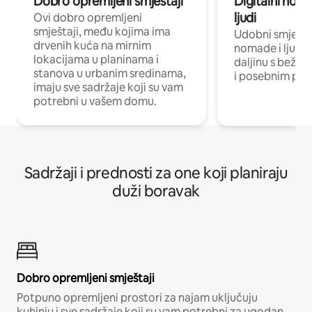
Dobro opremljeni smještaji
Digitalni noma
ljudi
Ovi dobro opremljeni
smještaji, među kojima ima
Udobni smještaj
drvenih kuća na mirnim
nomade i ljude 
lokacijama u planinama i
daljinu s bežič
stanova u urbanim sredinama,
i posebnim pro
imaju sve sadržaje koji su vam
potrebni u vašem domu.
Sadržaji i prednosti za one koji planiraju
duži boravak
Dobro opremljeni smještaji
Potpuno opremljeni prostori za najam uključuju
kuhinju i sve sadržaje koji su vam potrebni za ugodan