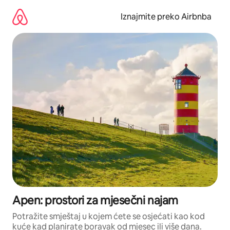
Prijeđi
na
Iznajmite preko Airbnba
sadržaj
Apen: prostori za mjesečni najam
Potražite smještaj u kojem ćete se osjećati kao kod
kuće kad planirate boravak od mjesec ili više dana.