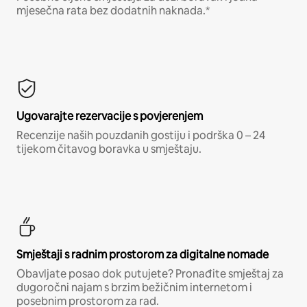
mjesečna rata bez dodatnih naknada.*
Ugovarajte rezervacije s povjerenjem
Recenzije naših pouzdanih gostiju i podrška 0 – 24
tijekom čitavog boravka u smještaju.
Smještaji s radnim prostorom za digitalne nomade
Obavljate posao dok putujete? Pronađite smještaj za
dugoročni najam s brzim bežičnim internetom i
posebnim prostorom za rad.