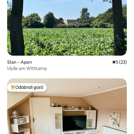
Stan – Apen
Prosječna 
5 (23)
Idylle am Wittkamp
Odabrali gosti
Među najviše rangiranima s oznakom „Odabrali gosti”