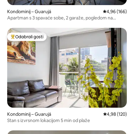
Kondominij – Guarujá
Prosječna ocjen
4,96 (166)
Apartman s 3 spavaće sobe, 2 garaže, pogledom na
more/bazen, 5 minuta do plaže
Odabrali gosti
Među najviše rangiranima s oznakom „Odabrali gosti”
Kondominij – Guarujá
Prosječna ocjen
4,98 (120)
Stan s izvrsnom lokacijom 5 min od plaže