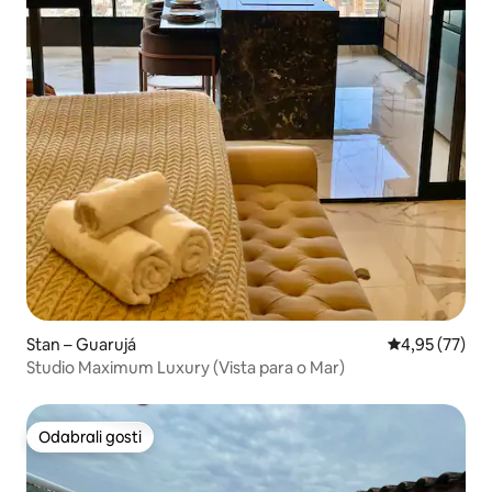
Stan – Guarujá
Prosječna ocje
4,95 (77)
Studio Maximum Luxury (Vista para o Mar)
Odabrali gosti
Odabrali gosti