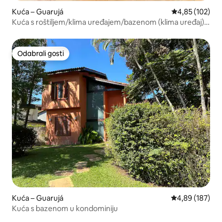
Kuća – Guarujá
Prosječna ocjen
4,85 (102)
Kuća s roštiljem/klima uređajem/bazenom (klima uređaj)
200 m od plaže
Odabrali gosti
Odabrali gosti
Kuća – Guarujá
Prosječna ocjen
4,89 (187)
Kuća s bazenom u kondominiju