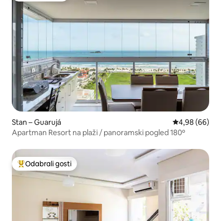
Stan – Guarujá
Prosječna ocje
4,98 (66)
Apartman Resort na plaži / panoramski pogled 180º
Odabrali gosti
Među najviše rangiranima s oznakom „Odabrali gosti”