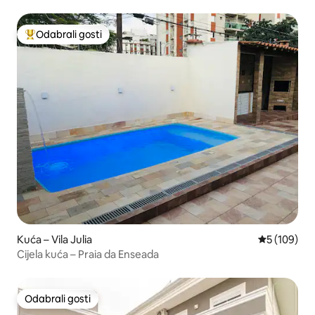
Odabrali gosti
Među najviše rangiranima s oznakom „Odabrali gosti”
Kuća – Vila Julia
Prosječna oc
5 (109)
Cijela kuća – Praia da Enseada
Odabrali gosti
Odabrali gosti