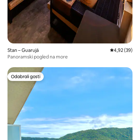
Stan – Guarujá
Prosječna ocje
4,92 (39)
Panoramski pogled na more
Odabrali gosti
Odabrali gosti