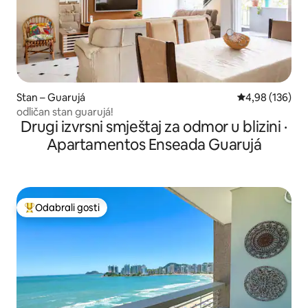
Stan – Guarujá
Prosječna ocjen
4,98 (136)
odličan stan guarujá!
Drugi izvrsni smještaj za odmor u blizini ·
Apartamentos Enseada Guarujá
Odabrali gosti
Među najviše rangiranima s oznakom „Odabrali gosti”