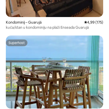
Kondominij – Guarujá
Prosječna ocjen
4,99 (175)
kuća/stan u kondominiju na plaži Enseada Guarujá
Superhost
Superhost