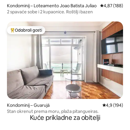
Kondominij – Loteamento Joao Batista Juliao
Prosječna ocjen
4,87 (188)
2 spavaće sobe i 2 kupaonice. Roštilj i bazen
Odabrali gosti
Među najviše rangiranima s oznakom „Odabrali gosti”
Kondominij – Guarujá
Prosječna ocje
4,9 (194)
Stan okrenut prema moru, plaža pitangueiras.
Kuće prikladne za obitelji