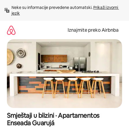
Prijeđi
Neke su informacije prevedene automatski. 
Prikaži izvorni 
na
jezik
sadržaj
Iznajmite preko Airbnba
Smještaji u blizini · Apartamentos
Enseada Guarujá