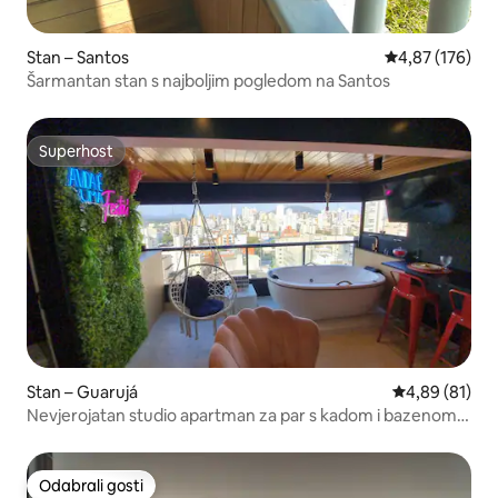
Stan – Santos
Prosječna ocjen
4,87 (176)
Šarmantan stan s najboljim pogledom na Santos
Superhost
Superhost
Stan – Guarujá
Prosječna ocje
4,89 (81)
Nevjerojatan studio apartman za par s kadom i bazenom i
pogledom na more
Odabrali gosti
Odabrali gosti