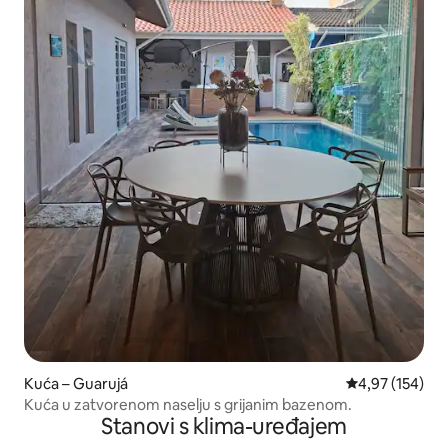
Kuća – Guarujá
Prosječna ocjen
4,97 (154)
Kuća u zatvorenom naselju s grijanim bazenom.
Stanovi s klima-uređajem