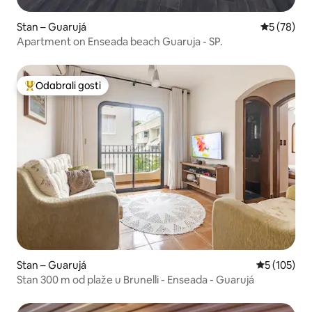
Stan – Guarujá
Prosječna o
5 (78)
Apartment on Enseada beach Guaruja - SP.
Odabrali gosti
Među najviše rangiranima s oznakom „Odabrali gosti”
Stan – Guarujá
Prosječna oc
5 (105)
Stan 300 m od plaže u Brunelli - Enseada - Guarujá