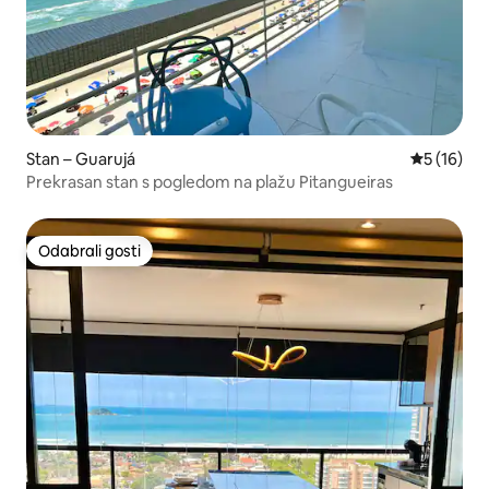
Stan – Guarujá
Prosječna 
5 (16)
Prekrasan stan s pogledom na plažu Pitangueiras
Odabrali gosti
Odabrali gosti