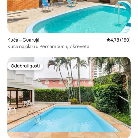
Kuća – Guarujá
Prosječna ocjen
4,78 (160)
Kuća na plaži u Pernambucu, 7 kreveta!
Odabrali gosti
Odabrali gosti