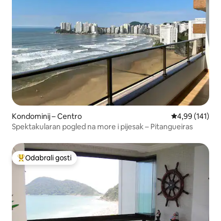
Kondominij – Centro
Prosječna ocjen
4,99 (141)
Spektakularan pogled na more i pijesak – Pitangueiras
Odabrali gosti
Među najviše rangiranima s oznakom „Odabrali gosti”