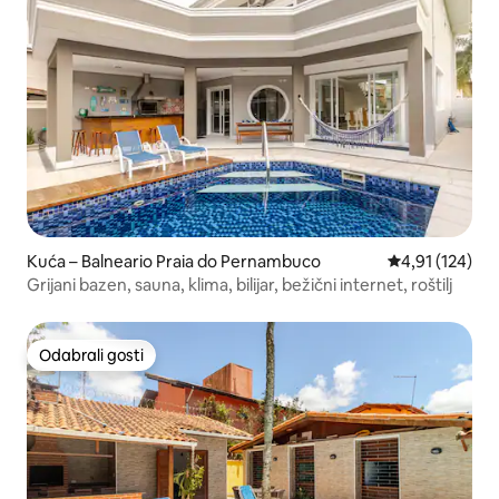
Kuća – Balneario Praia do Pernambuco
Prosječna ocjen
4,91 (124)
Grijani bazen, sauna, klima, bilijar, bežični internet, roštilj
Odabrali gosti
Odabrali gosti