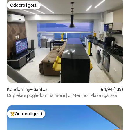
Odabrali gosti
Odabrali gosti
Kondominij – Santos
Prosječna ocjen
4,94 (139)
Dupleks s pogledom na more | J. Menino | Plaža i garaža
Odabrali gosti
Među najviše rangiranima s oznakom „Odabrali gosti”