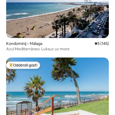
Kondominij – Málaga
Prosječna oc
5 (145)
Azul Mediterráneo. Luksuz uz more
Odabrali gosti
Među najviše rangiranima s oznakom „Odabrali gosti”