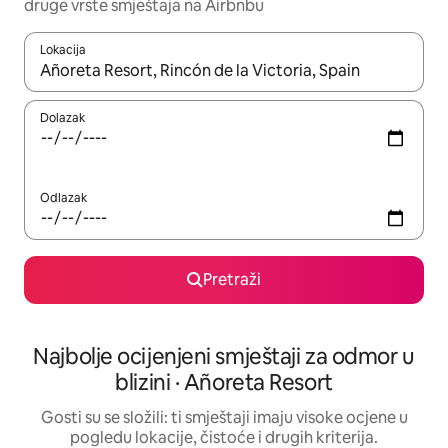
druge vrste smještaja na Airbnbu
Lokacija
Kada budu dostupni rezultati, moći ćete ih pregledati koristeći
Dolazak
Odlazak
Pretraži
Najbolje ocijenjeni smještaji za odmor u
blizini · Añoreta Resort
Gosti su se složili: ti smještaji imaju visoke ocjene u
pogledu lokacije, čistoće i drugih kriterija.