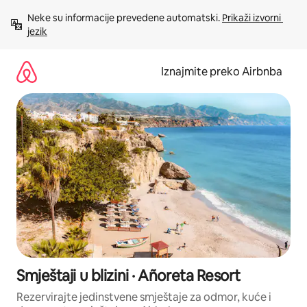
Prijeđi
Neke su informacije prevedene automatski. 
Prikaži izvorni 
na
jezik
sadržaj
Iznajmite preko Airbnba
Smještaji u blizini · Añoreta Resort
Rezervirajte jedinstvene smještaje za odmor, kuće i