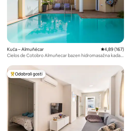
Kuća – Almuñécar
Prosječna ocjen
4,89 (167)
Cielos de Cotobro Almuñecar bazen hidromasažna kada
plaža
Odabrali gosti
Među najviše rangiranima s oznakom „Odabrali gosti”