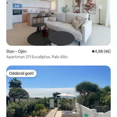
Stan – Ojén
Prosječna ocje
4,98 (46)
Apartman 211 Eucaliptos. Palo Alto
Odabrali gosti
Odabrali gosti