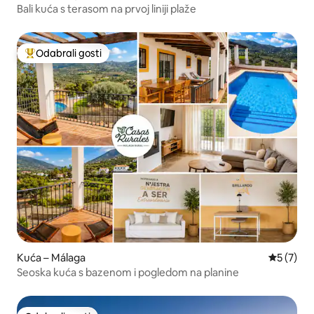
Bali kuća s terasom na prvoj liniji plaže
Odabrali gosti
Među najviše rangiranima s oznakom „Odabrali gosti”
Kuća – Málaga
Prosječna
5 (7)
Seoska kuća s bazenom i pogledom na planine