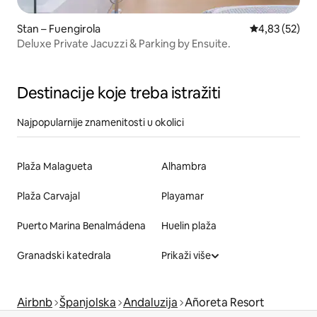
Stan – Fuengirola
Prosječna ocje
4,83 (52)
Deluxe Private Jacuzzi & Parking by Ensuite.
Destinacije koje treba istražiti
Najpopularnije znamenitosti u okolici
Plaža Malagueta
Alhambra
Plaža Carvajal
Playamar
Puerto Marina Benalmádena
Huelin plaža
Granadski katedrala
Prikaži više
Airbnb
Španjolska
Andaluzija
Añoreta Resort