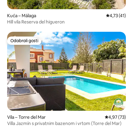
Kuća – Málaga
Prosječna ocj
4,73 (41)
Hill vila Reserva del higueron
Odabrali gosti
Odabrali gosti
Vila – Torre del Mar
Prosječna ocje
4,97 (73)
Villa Jazmín s privatnim bazenom i vrtom (Torre del Mar)