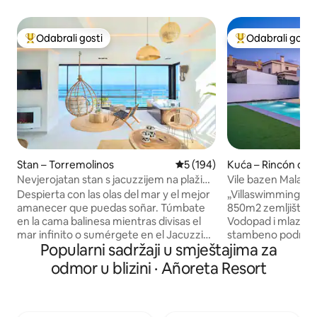
Odabrali gosti
Odabrali gosti
Među najviše rangiranima s oznakom „Odabrali gosti”
Među najviše ran
Stan – Torremolinos
Prosječna ocjena: 5/5, recenz
5 (194)
Kuća – Rincón de l
Nevjerojatan stan s jacuzzijem na plaži
Vile bazen Malaga
Savanna
Despierta con las olas del mar y el mejor
„Villaswimmingpo
amanecer que puedas soñar. Túmbate
850m2 zemljište. 
en la cama balinesa mientras divisas el
Vodopad i mlaznic
mar infinito o sumérgete en el Jacuzzi
stambeno područje. Uda
Popularni sadržaji u smještajima za
climatizado mientras te tomas una copa
restorani - 600 m • Supermarket: 200 m
de cava. El Savanna Beach está pensado
4 spavaće sobe: 3 n
odmor u blizini · Añoreta Resort
para pasar unas vacaciones relajantes en
3 kupaonice s WC
un lugar mágico y con encanto. El
40 m2, potpuno op
Savanna Beach es un lugar mágico,
Trijem-blagovaonic
decorado con mucho encanto y con
kauči i trampolina 