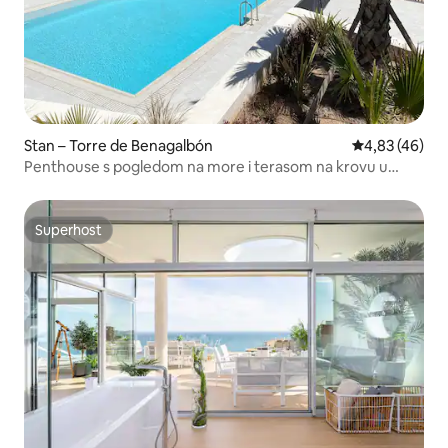
Stan – Torre de Benagalbón
Prosječna ocje
4,83 (46)
Penthouse s pogledom na more i terasom na krovu u
blizini plaže
Superhost
Superhost