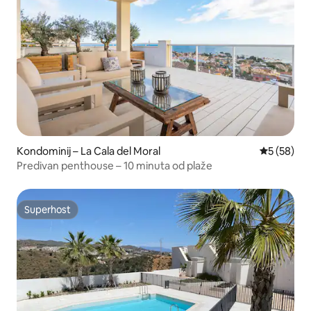
Kondominij – La Cala del Moral
Prosječna o
5 (58)
Predivan penthouse – 10 minuta od plaže
Superhost
Superhost