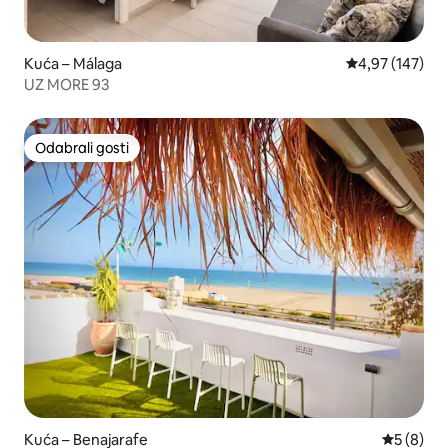
Kuća – Málaga
Prosječna ocjen
4,97 (147)
UZ MORE 93
Odabrali gosti
Odabrali gosti
Kuća – Benajarafe
Prosječna
5 (8)