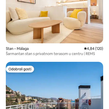
Stan – Málaga
Prosječna ocjen
4,84 (120)
Šarmantan stan s privatnom terasom u centru | REMS
Odabrali gosti
Odabrali gosti