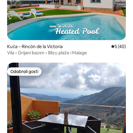
Kuća – Rincón de la Victoria
Prosječna o
5 (40)
Vila • Grijani bazen • Blizu plaže i Malage
Odabrali gosti
Odabrali gosti