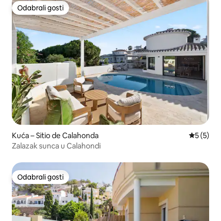
Odabrali gosti
Odabrali gosti
Kuća – Sitio de Calahonda
Prosječna
5 (5)
Zalazak sunca u Calahondi
Odabrali gosti
Odabrali gosti