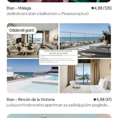
Stan – Málaga
Prosječna ocjen
4,98 (125)
Jedinstveni stan s balkonom u Picassovoj kući
Odabrali gosti
Odabrali gosti
Stan – Rincón de la Victoria
Prosječna ocje
4,98 (41)
Luksuzni trokrevetni apartman sa zadivljujućim pogledom
na more