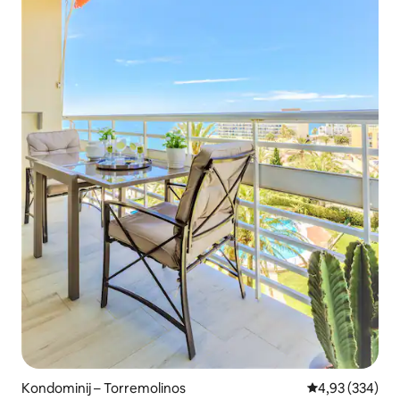
Kondominij – Torremolinos
Prosječna ocjen
4,93 (334)