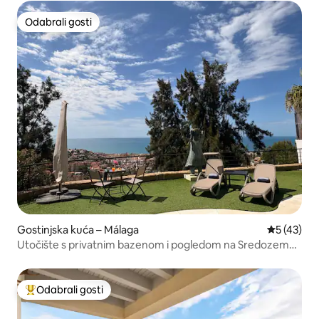
Odabrali gosti
Odabrali gosti
Gostinjska kuća – Málaga
Prosječna 
5 (43)
Utočište s privatnim bazenom i pogledom na Sredozemno
more u Malagi
Odabrali gosti
Među najviše rangiranima s oznakom „Odabrali gosti”