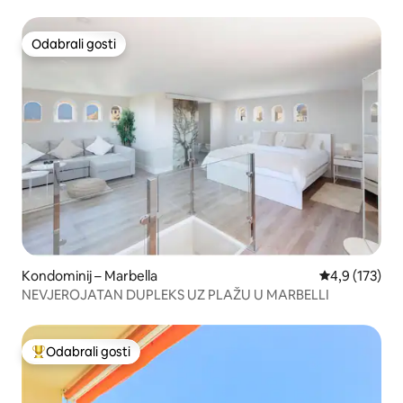
Odabrali gosti
Odabrali gosti
Kondominij – Marbella
Prosječna ocje
4,9 (173)
NEVJEROJATAN DUPLEKS UZ PLAŽU U MARBELLI
Odabrali gosti
Među najviše rangiranima s oznakom „Odabrali gosti”