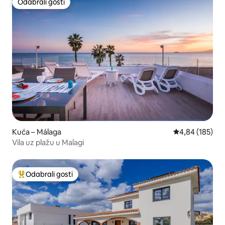
Odabrali gosti
Odabrali gosti
Kuća – Málaga
Prosječna ocjen
4,84 (185)
Vila uz plažu u Malagi
Odabrali gosti
Među najviše rangiranima s oznakom „Odabrali gosti”