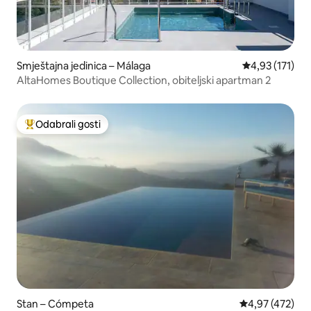
Smještajna jedinica – Málaga
Prosječna ocje
4,93 (171)
AltaHomes Boutique Collection, obiteljski apartman 2
Odabrali gosti
Među najviše rangiranima s oznakom „Odabrali gosti”
Stan – Cómpeta
Prosječna ocjen
4,97 (472)