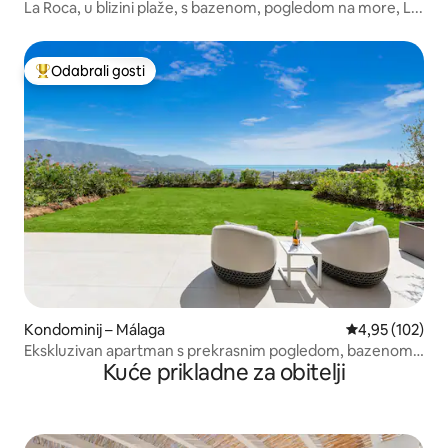
La Roca, u blizini plaže, s bazenom, pogledom na more, L...
Odabrali gosti
Među najviše rangiranima s oznakom „Odabrali gosti”
Kondominij – Málaga
Prosječna ocjen
4,95 (102)
Ekskluzivan apartman s prekrasnim pogledom, bazenom i
Kuće prikladne za obitelji
golfom