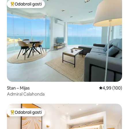
Odabrali gosti
Među najviše rangiranima s oznakom „Odabrali gosti”
Stan – Mijas
Prosječna ocjen
4,99 (100)
Admiral Calahonda
Odabrali gosti
Među najviše rangiranima s oznakom „Odabrali gosti”