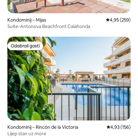
Kondominij – Mijas
Prosječna ocjen
4,95 (259)
Suite-Antonova Beachfront Calahonda
Odabrali gosti
Odabrali gosti
Kondominij – Rincón de la Victoria
Prosječna ocjen
4,93 (156)
Lijep stan uz more