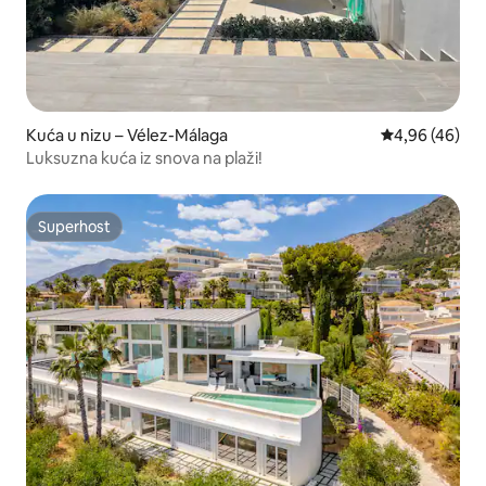
Kuća u nizu – Vélez-Málaga
Prosječna ocje
4,96 (46)
Luksuzna kuća iz snova na plaži!
Superhost
Superhost