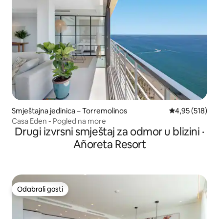
Smještajna jedinica – Torremolinos
Prosječna ocjen
4,95 (518)
Casa Eden - Pogled na more
Drugi izvrsni smještaj za odmor u blizini ·
Añoreta Resort
Odabrali gosti
Odabrali gosti