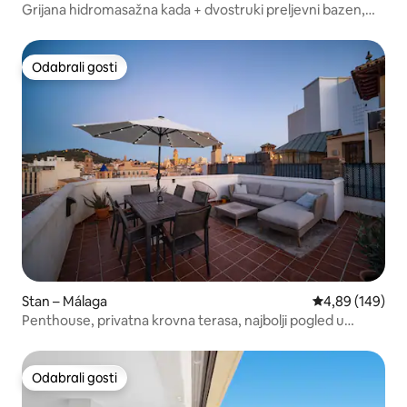
Grijana hidromasažna kada + dvostruki preljevni bazen,
2ThinkersINN
Odabrali gosti
Odabrali gosti
Stan – Málaga
Prosječna ocjen
4,89 (149)
Penthouse, privatna krovna terasa, najbolji pogled u
Malagi
Odabrali gosti
Odabrali gosti