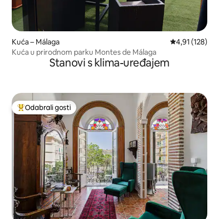
Kuća – Málaga
Prosječna ocjen
4,91 (128)
Kuća u prirodnom parku Montes de Málaga
Stanovi s klima-uređajem
Odabrali gosti
Među najviše rangiranima s oznakom „Odabrali gosti”