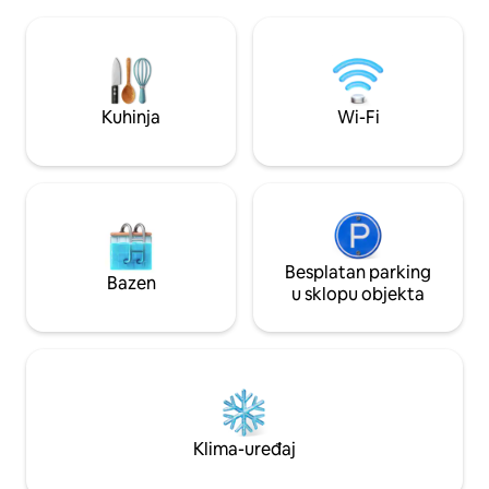
blizini hrama Aru
VELLORE. Moderni sadržaji: nedavno
Ramana i ašrama S
otvoren i renoviran objekt s potpuno
Girivalam, posjet
ograđenim sigurnosnim sustavom +
meditaciju ili miran
CCTV, dnevnim boravkom s QLED
Arunachale. Zabran
televizorom, modernim krevetom s
buka. Parkirno mje
Kuhinja
Wi-Fi
hotelskim madracem i posteljinom.
kotača u sklopu je
Luksuzna kupaonica s bojlerom.
Besplatan parking
Bazen
u sklopu objekta
Klima-uređaj