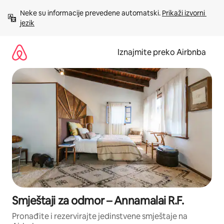
Prijeđi
Neke su informacije prevedene automatski. 
Prikaži izvorni 
na
jezik
sadržaj
Iznajmite preko Airbnba
Smještaji za odmor – Annamalai R.F.
Pronađite i rezervirajte jedinstvene smještaje na