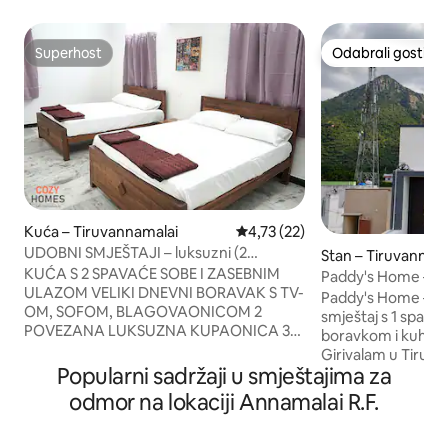
Superhost
Odabrali gosti
Superhost
Odabrali gosti
Kuća – Tiruvannamalai
Prosječna ocjena: 4,73/5, recen
4,73 (22)
UDOBNI SMJEŠTAJI – luksuzni (2
Stan – Tiruvannam
spavaće sobe, 3 bračna kreveta (širine
KUĆA S 2 SPAVAĆE SOBE I ZASEBNIM
Paddy's Home – Rud
150 – 179 cm))
ULAZOM VELIKI DNEVNI BORAVAK S TV-
Paddy's Home – Ru
OM, SOFOM, BLAGOVAONICOM 2
smještaj s 1 spa
POVEZANA LUKSUZNA KUPAONICA 3
boravkom i kuhinjo
BRAČNA KREVETA (1,6X2) HOTELSKI
Girivalam u Tiruva
KREVETI I POSTELJINA PRIZEMLJE SVE
Popularni sadržaji u smještajima za
spavaću sobu s kl
SOBE S KLIMA-UREĐAJEM BESPLATAN
krevet (Queen), dn
odmor na lokaciji Annamalai R.F.
WI-FI BESPLATAN PARKING 10 MIN/2 km
Fi, prostor za rad,
DO HRAMA. 200 M DO STAZE
osnovnu upotrebu
GIRIVALAM. 100 M DO GLAVNE CESTE