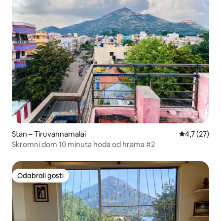
Stan – Tiruvannamalai
Prosječna oc
4,7 (27)
Skromni dom 10 minuta hoda od hrama #2
Odabrali gosti
Odabrali gosti