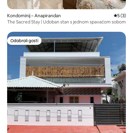
Kondominij – Anapirandan
Prosječna
5 (3)
The Sacred Stay | Udoban stan s jednom spavaćom sobom
Odabrali gosti
Odabrali gosti