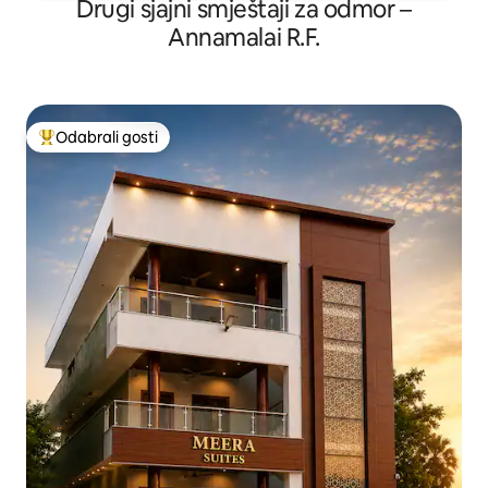
Drugi sjajni smještaji za odmor –
Annamalai R.F.
Odabrali gosti
Među najviše rangiranima s oznakom „Odabrali gosti”