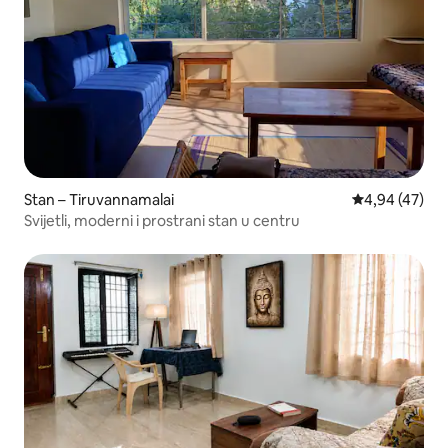
Stan – Tiruvannamalai
Prosječna ocje
4,94 (47)
Svijetli, moderni i prostrani stan u centru