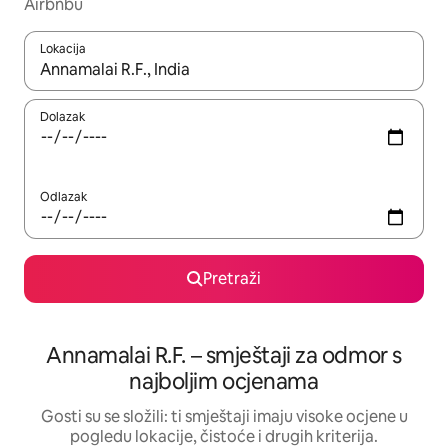
Airbnbu
Lokacija
Kada budu dostupni rezultati, moći ćete ih pregledati koristeći
Dolazak
Odlazak
Pretraži
Annamalai R.F. – smještaji za odmor s
najboljim ocjenama
Gosti su se složili: ti smještaji imaju visoke ocjene u
pogledu lokacije, čistoće i drugih kriterija.