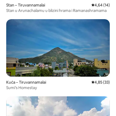
Stan – Tiruvannamalai
Prosječna ocje
4,64 (14)
Stan u Arunachalamu u blizini hrama i Ramanashramama
Kuća – Tiruvannamalai
Prosječna ocje
4,85 (33)
Sumi's Homestay