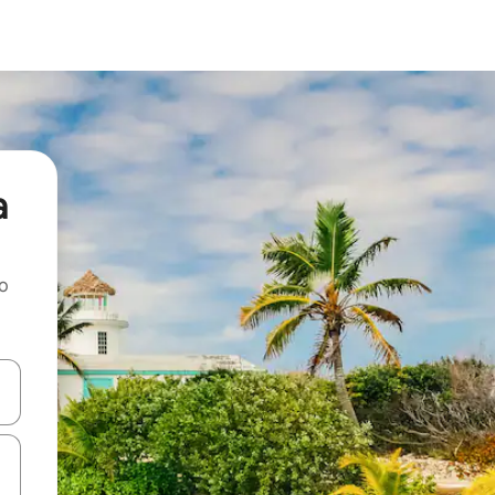
a
ao
dati koristeći se strelicama prema gore i prema dolje, kao i dodirom i