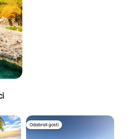
ci
Odabrali gosti
Odabrali gosti