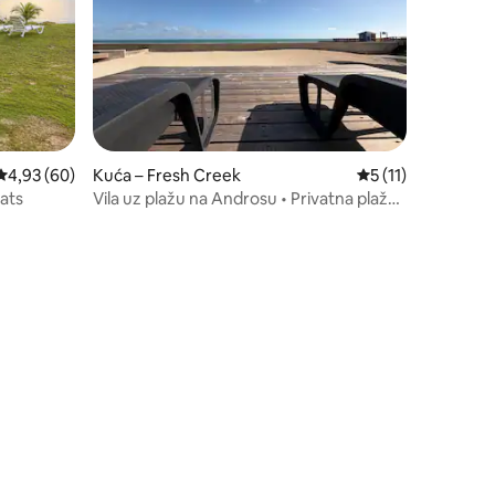
Prosječna ocjena: 4,93/5, recenzija: 60
4,93 (60)
Kuća – Fresh Creek
Prosječna ocjena: 5
5 (11)
lats
Vila uz plažu na Androsu • Privatna plaža
+ klima-uređaj