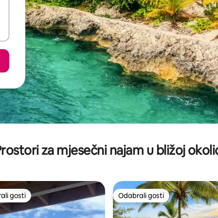
rostori za mjesečni najam u bližoj okoli
li gosti
Odabrali gosti
više rangiranima s oznakom „Odabrali gosti”
Odabrali gosti