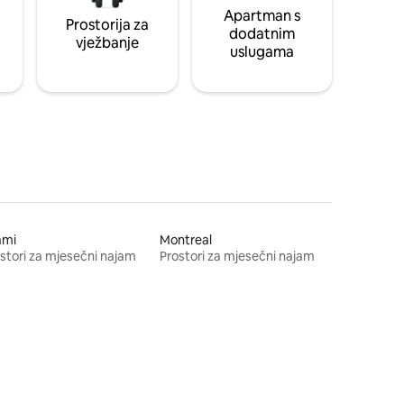
Apartman s
Prostorija za
dodatnim
vježbanje
uslugama
ami
Montreal
stori za mjesečni najam
Prostori za mjesečni najam