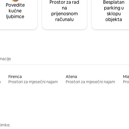
Prostor za rad
Besplatan
Povedite
na
parking u
kućne
prijenosnom
sklopu
ljubimce
računalu
objekta
inacije
Firenca
Atena
Mi
m
Prostori za mjesečni najam
Prostori za mjesečni najam
Pro
nimke.