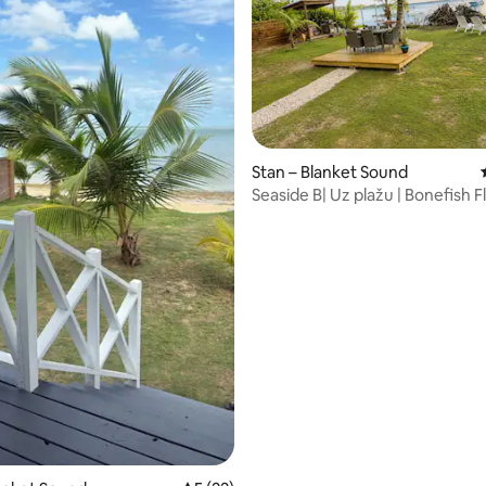
5/5, recenzija: 4
Stan – Blanket Sound
Seaside B| Uz plažu | Bonefish F