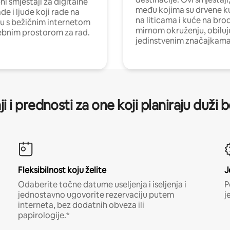
i smještaji za digitalne
među kojima su drvene k
e i ljude koji rade na
na liticama i kuće na bro
nu s bežičnim internetom
mirnom okruženju, obiluj
ebnim prostorom za rad.
jedinstvenim značajkama
ji i prednosti za one koji planiraju duži 
Fleksibilnost koju želite
J
Odaberite točne datume useljenja i iseljenja i
P
jednostavno ugovorite rezervaciju putem
j
interneta, bez dodatnih obveza ili
papirologije.*