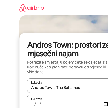
Prijeđi
na
sadržaj
Andros Town: prostori z
mjesečni najam
Potražite smještaj u kojem ćete se osjećati k
kod kuće kad planirate boravak od mjesec ili
više dana.
Lokacija
Kada budu dostupni rezultati, moći ćete ih pregle
Dolazak