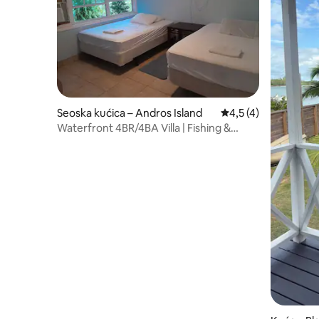
Seoska kućica – Andros Island
Prosječna ocjena: 4,
4,5 (4)
Waterfront 4BR/4BA Villa | Fishing &
Kayaking Fun