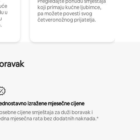
Pregledajte ponudu smještaja
uće
koji primaju kućne ljubimce,
du u
pa možete povesti svog
u
četveronožnog prijatelja.
.
boravak
ednostavno izražene mjesečne cijene
osebne cijene smještaja za duži boravak i
edna mjesečna rata bez dodatnih naknada.*