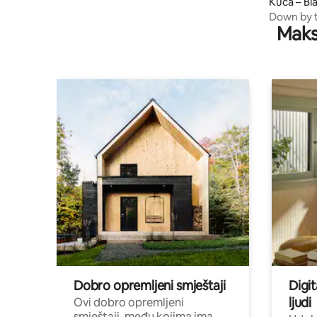
Kuća – Bl
Down by t
Maks
plažu
Dobro opremljeni smještaji
Digit
ljudi
Ovi dobro opremljeni
smještaji, među kojima ima