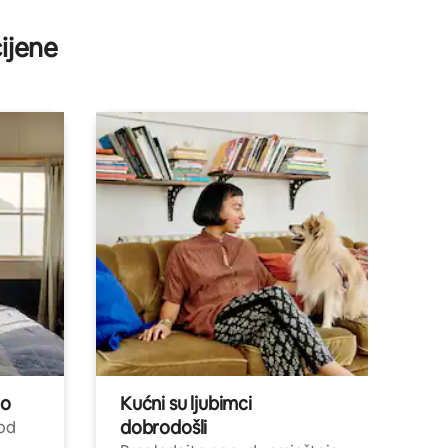
ijene
no
Kućni su ljubimci
dobrodošli
 od
,