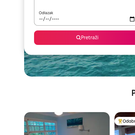
Odlazak
Pretraži
P
Odabra
Među naj