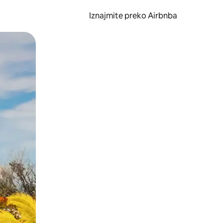
Iznajmite preko Airbnba
li prelaskom prstom po zaslonu.