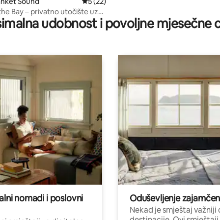
anket Sound
Prosječna ocjena: 5/5, recenzija: 22
5 (22)
he Bay – privatno utočište uz
imalna udobnost i povoljne mjesečne c
alni nomadi i poslovni
Oduševljenje zajamče
Nekad je smještaj važniji
destinacije. Ovi smještaji