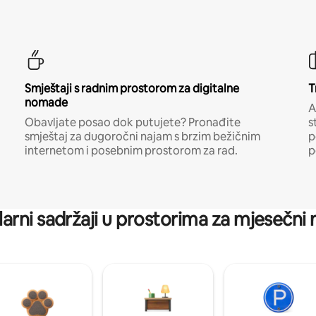
Smještaji s radnim prostorom za digitalne
T
nomade
A
Obavljate posao dok putujete? Pronađite
s
smještaj za dugoročni najam s brzim bežičnim
p
internetom i posebnim prostorom za rad.
p
arni sadržaji u prostorima za mjesečni