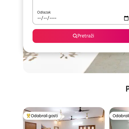
Odlazak
Pretraži
P
Odabrali gosti
Odabrali
Među najviše rangiranima s oznakom „Odabrali gosti”
Odabrali