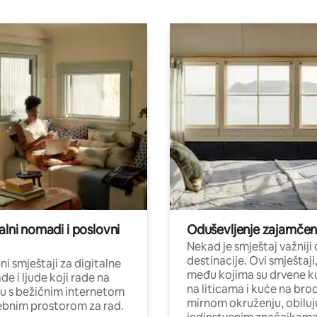
alni nomadi i poslovni
Oduševljenje zajamče
Nekad je smještaj važniji
destinacije. Ovi smještaji
i smještaji za digitalne
među kojima su drvene k
e i ljude koji rade na
na liticama i kuće na bro
nu s bežičnim internetom
mirnom okruženju, obiluj
ebnim prostorom za rad.