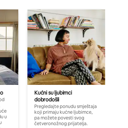
no
Kućni su ljubimci
dobrodošli
 od
,
Pregledajte ponudu smještaja
uće
koji primaju kućne ljubimce,
du u
pa možete povesti svog
u
četveronožnog prijatelja.