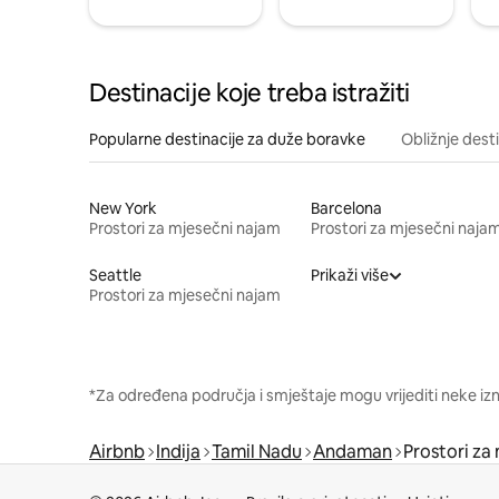
Destinacije koje treba istražiti
Popularne destinacije za duže boravke
Obližnje dest
New York
Barcelona
Prostori za mjesečni najam
Prostori za mjesečni naja
Seattle
Prikaži više
Prostori za mjesečni najam
*Za određena područja i smještaje mogu vrijediti neke iz
Airbnb
Indija
Tamil Nadu
Andaman
Prostori za