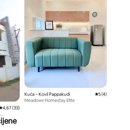
Kuća – Kovil Pappakudi
Prosječna ocjena: 
5 (4)
Meadows Homestay Elite
Prosječna ocjena: 4,67/5, recenzija: 33
4,67 (33)
ijene