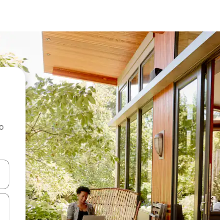
ao
dati koristeći se strelicama prema gore i prema dolje, kao i dodirom i