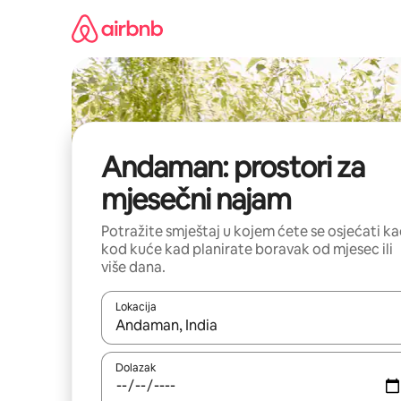
Prijeđi
na
sadržaj
Andaman: prostori za
mjesečni najam
Potražite smještaj u kojem ćete se osjećati k
kod kuće kad planirate boravak od mjesec ili
više dana.
Lokacija
Kada budu dostupni rezultati, moći ćete ih pregle
Dolazak