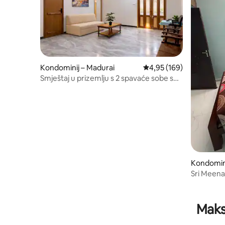
Kondominij – Madurai
Prosječna ocjena: 4,95/5
4,95 (169)
Smještaj u prizemlju s 2 spavaće sobe s
klima-uređajem | 3 kupaonice • pomoćno
napajanje
Kondomini
Sri Meena
Maks