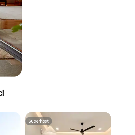
ci
Superhost
Superhost