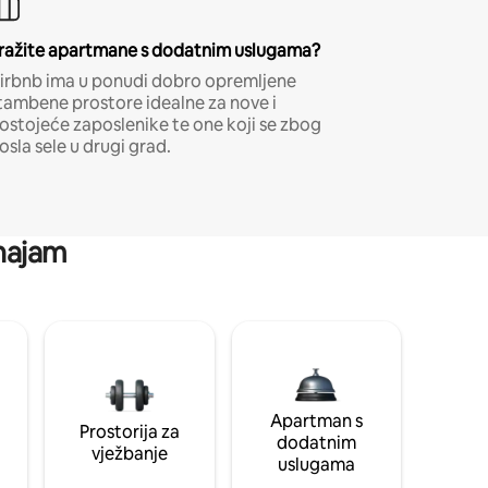
ražite apartmane s dodatnim uslugama?
irbnb ima u ponudi dobro opremljene
tambene prostore idealne za nove i
ostojeće zaposlenike te one koji se zbog
osla sele u drugi grad.
 najam
Apartman s
Prostorija za
dodatnim
vježbanje
uslugama