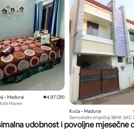
, recenzija: 169
j – Madurai
Prosječna ocjena: 4,97/5, recenzija: 29
4,97 (29)
kshi Haven
Kuća – Madurai
Samostalni smještaj 3BHK 3AC |
imalna udobnost i povoljne mjesečne c
Meenakshi-Alagar Central |