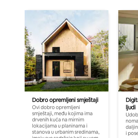
Dobro opremljeni smještaji
Digit
ljudi
Ovi dobro opremljeni
smještaji, među kojima ima
Udobn
drvenih kuća na mirnim
nomad
lokacijama u planinama i
dalji
stanova u urbanim sredinama,
i pos