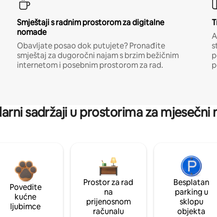
Smještaji s radnim prostorom za digitalne
T
nomade
A
Obavljate posao dok putujete? Pronađite
s
smještaj za dugoročni najam s brzim bežičnim
p
internetom i posebnim prostorom za rad.
p
arni sadržaji u prostorima za mjesečni
Prostor za rad
Besplatan
Povedite
na
parking u
kućne
prijenosnom
sklopu
ljubimce
računalu
objekta