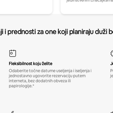
jedinstvenim značajkama
ji i prednosti za one koji planiraju duži 
Fleksibilnost koju želite
J
Odaberite točne datume useljenja i iseljenja i
P
jednostavno ugovorite rezervaciju putem
j
interneta, bez dodatnih obveza ili
papirologije.*