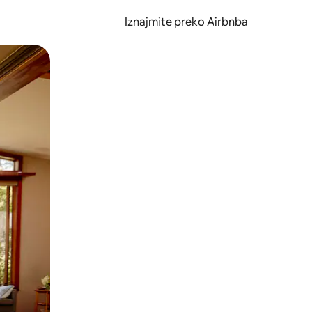
Iznajmite preko Airbnba
li prelaskom prstom po zaslonu.