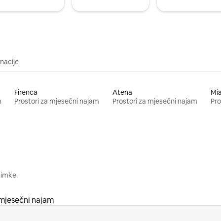
inacije
Firenca
Atena
Mi
m
Prostori za mjesečni najam
Prostori za mjesečni najam
Pro
nimke.
 mjesečni najam