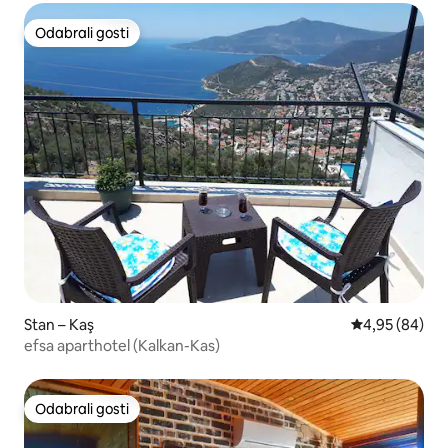
Odabrali gosti
Odabrali gosti
Stan – Kaş
Prosječna ocje
4,95 (84)
efsa aparthotel (Kalkan-Kas)
Odabrali gosti
Odabrali gosti