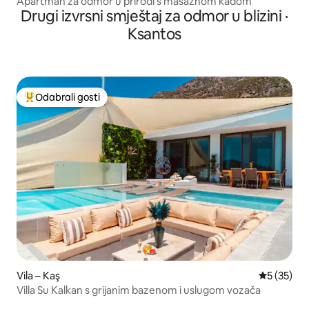
Apartman za odmor u prirodi s masažnom kadom
Drugi izvrsni smještaj za odmor u blizini ·
Ksantos
Odabrali gosti
Među najviše rangiranima s oznakom „Odabrali gosti”
Vila – Kaş
Prosječna 
5 (35)
Villa Su Kalkan s grijanim bazenom i uslugom vozača