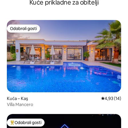
Kuće prikladne za obitelji
Odabrali gosti
Odabrali gosti
Kuća – Kaş
Prosječna ocje
4,93 (14)
Villa Mancero
Odabrali gosti
Među najviše rangiranima s oznakom „Odabrali gosti”