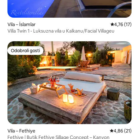
Vila – İslamlar
Prosječna ocj
4,76 (17)
Villa Twin 1 - Luksuzna vila u Kalkanu/Facial Villageu
Odabrali gosti
Odabrali gosti
Vila – Fethiye
Prosječna ocje
4,86 (21)
Fethiye | Butik Fethiye Sillage Concept – Kanyon