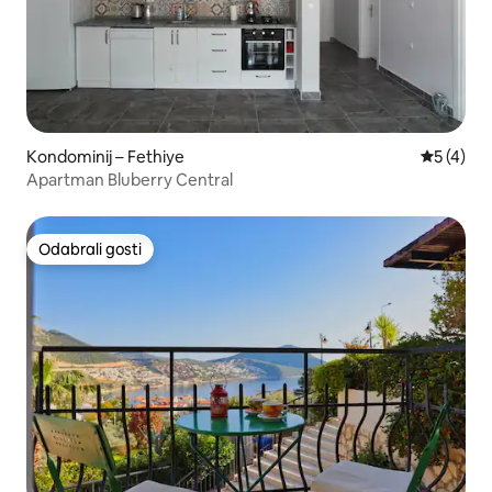
Kondominij – Fethiye
Prosječna
5 (4)
Apartman Bluberry Central
Odabrali gosti
Odabrali gosti