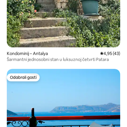
Kondominij – Antalya
Prosječna ocje
4,95 (43)
Šarmantni jednosobni stan u luksuznoj četvrti Patara
Odabrali gosti
Odabrali gosti