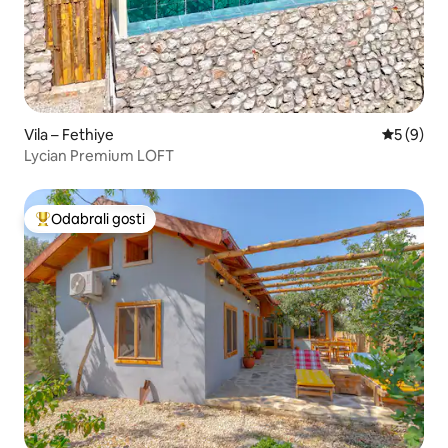
Vila – Fethiye
Prosječna
5 (9)
Lycian Premium LOFT
Odabrali gosti
Među najviše rangiranima s oznakom „Odabrali gosti”