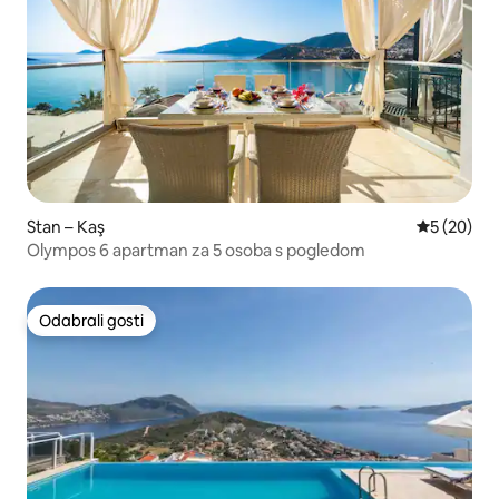
Stan – Kaş
Prosječna o
5 (20)
Olympos 6 apartman za 5 osoba s pogledom
Odabrali gosti
Odabrali gosti