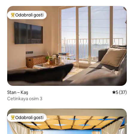
Odabrali gosti
Među najviše rangiranima s oznakom „Odabrali gosti”
Stan – Kaş
Prosječna 
5 (37)
Cetinkaya osim 3
Odabrali gosti
Među najviše rangiranima s oznakom „Odabrali gosti”