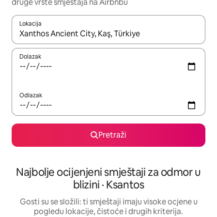
druge vrste smještaja na Airbnbu
Lokacija
Kada budu dostupni rezultati, moći ćete ih pregledati koristeći
Dolazak
Odlazak
Pretraži
Najbolje ocijenjeni smještaji za odmor u
blizini · Ksantos
Gosti su se složili: ti smještaji imaju visoke ocjene u
pogledu lokacije, čistoće i drugih kriterija.