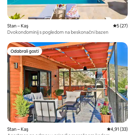
Stan – Kaş
Prosječna 
5 (27)
Dvokondominij s pogledom na beskonačni bazen
Odabrali gosti
Odabrali gosti
Stan – Kaş
Prosječna ocje
4,91 (33)