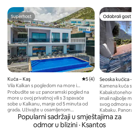
Superhost
Odabrali gosti
Superhost
Odabrali gosti
Kuća – Kaş
Prosječna ocjena: 5/5, rece
5 (4)
Seoska kućica – Fe
Vila Kalkan s pogledom na more i
Kamena kuća s baz
privatnim preljevnim bazenom
pogledom na zalje
Probudite se uz panoramski pogled na
Kabakstonehouse o
more u ovoj privatnoj vili s 3 spavaće
imali najbolje mog
sobe u Kalkanu, manje od 5 minuta od
svog odmora u Kabak
grada. Uživajte u osamljenom
Kabaku. Panoramski
Popularni sadržaji u smještajima za
beskonačnom bazenu od 10 m,
arhitektura domin
terasama za sunčanje, kvalitetnim
trenutku doline. 
odmor u blizini · Ksantos
ležaljkama, blagovaonici na otvorenom,
terasom, paviljon
roštilju od opeke i stolnom tenisu.
pogledom, dnevn