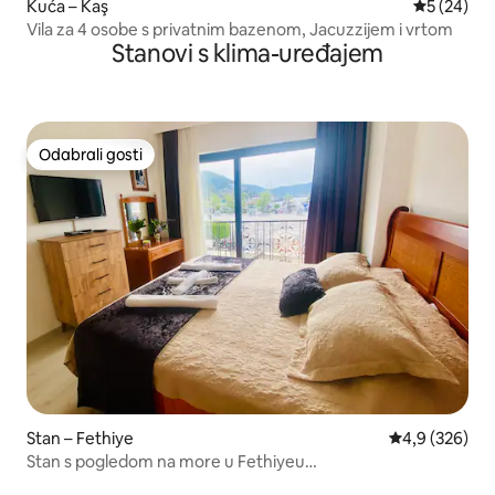
Kuća – Kaş
Prosječna o
5 (24)
Vila za 4 osobe s privatnim bazenom, Jacuzzijem i vrtom
Stanovi s klima-uređajem
Odabrali gosti
Odabrali gosti
Stan – Fethiye
Prosječna ocje
4,9 (326)
Stan s pogledom na more u Fethiyeu
#okyanushomesfethiye