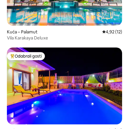
Kuća – Palamut
Prosječna ocje
4,92 (12)
Vila Karakaya Deluxe
Odabrali gosti
Među najviše rangiranima s oznakom „Odabrali gosti”