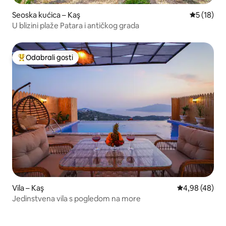
Seoska kućica – Kaş
Prosječna 
5 (18)
U blizini plaže Patara i antičkog grada
Odabrali gosti
Među najviše rangiranima s oznakom „Odabrali gosti”
Vila – Kaş
Prosječna ocje
4,98 (48)
Jedinstvena vila s pogledom na more