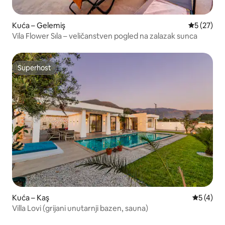
Kuća – Gelemiş
Prosječna 
5 (27)
Vila Flower Sıla – veličanstven pogled na zalazak sunca
Superhost
Superhost
Kuća – Kaş
Prosječna
5 (4)
Villa Lovi (grijani unutarnji bazen, sauna)