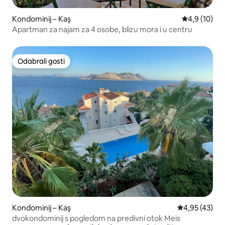
Kondominij – Kaş
Prosječna ocj
4,9 (10)
Apartman za najam za 4 osobe, blizu mora i u centru
Odabrali gosti
Odabrali gosti
Kondominij – Kaş
Prosječna ocje
4,95 (43)
dvokondominij s pogledom na predivni otok Meis