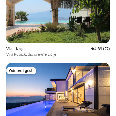
Vila – Kaş
Prosječna ocje
4,89 (27)
Villa Rubick, dio drevne Licije
Odabrali gosti
Odabrali gosti