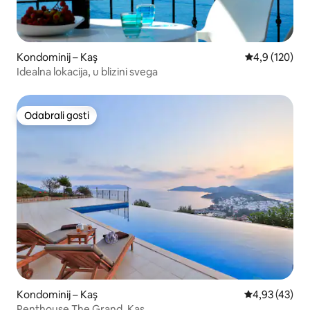
Kondominij – Kaş
Prosječna ocje
4,9 (120)
Idealna lokacija, u blizini svega
Odabrali gosti
Odabrali gosti
Kondominij – Kaş
Prosječna ocje
4,93 (43)
Penthouse The Grand, Kas