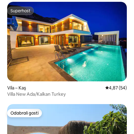
Superhost
Superhost
Vila – Kaş
Prosječna ocje
4,87 (54)
Villa New Ada/Kalkan Turkey
Odabrali gosti
Odabrali gosti