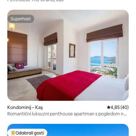
Superhost
Superhost
Kondominij – Kaş
Prosječna ocje
4,85 (40)
Romantični luksuzni penthouse apartman s pogledom na
more
Odabrali gosti
Među najviše rangiranima s oznakom „Odabrali gosti”