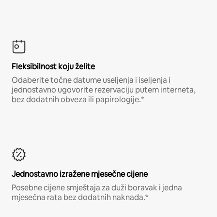
Fleksibilnost koju želite
Odaberite točne datume useljenja i iseljenja i
jednostavno ugovorite rezervaciju putem interneta,
bez dodatnih obveza ili papirologije.*
Jednostavno izražene mjesečne cijene
Posebne cijene smještaja za duži boravak i jedna
mjesečna rata bez dodatnih naknada.*