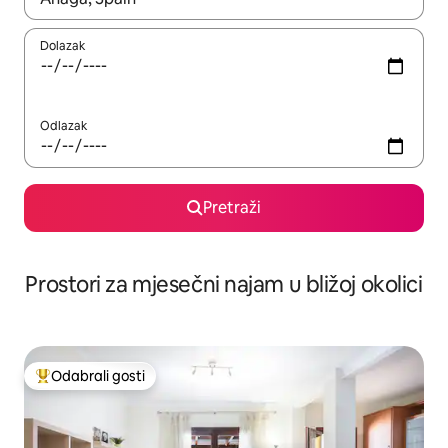
Dolazak
Odlazak
Pretraži
Prostori za mjesečni najam u bližoj okolici
Odabrali gosti
Među najviše rangiranima s oznakom „Odabrali gosti”