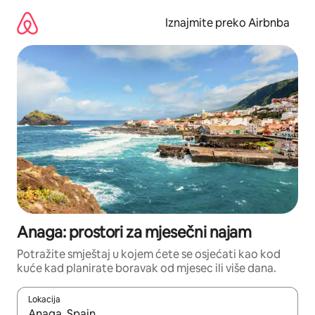
Prijeđi
na
Iznajmite preko Airbnba
sadržaj
Anaga: prostori za mjesečni najam
Potražite smještaj u kojem ćete se osjećati kao kod
kuće kad planirate boravak od mjesec ili više dana.
Lokacija
Kada budu dostupni rezultati, moći ćete ih pregledati koristeći