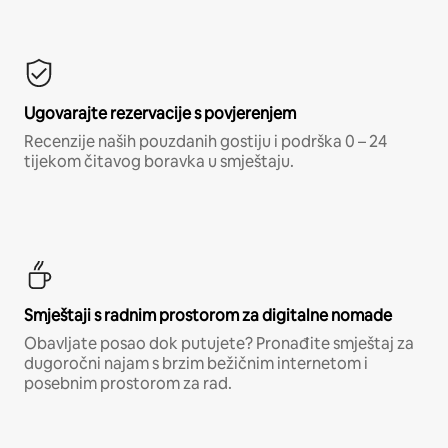
Ugovarajte rezervacije s povjerenjem
Recenzije naših pouzdanih gostiju i podrška 0 – 24
tijekom čitavog boravka u smještaju.
Smještaji s radnim prostorom za digitalne nomade
Obavljate posao dok putujete? Pronađite smještaj za
dugoročni najam s brzim bežičnim internetom i
posebnim prostorom za rad.