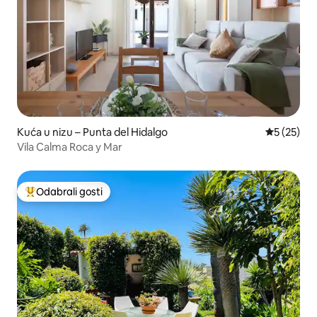
Kuća u nizu – Punta del Hidalgo
Prosječna 
5 (25)
Vila Calma Roca y Mar
Odabrali gosti
Među najviše rangiranima s oznakom „Odabrali gosti”