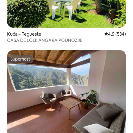
Kuća – Tegueste
Prosječna ocje
4,9 (534)
CASA DE LOLI: ANGARA PODNOŽJE
Superhost
Superhost