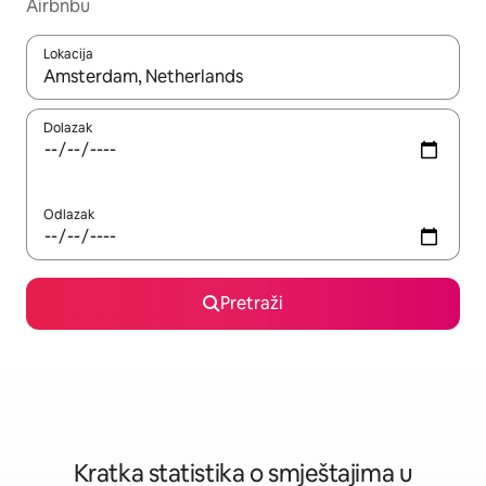
Airbnbu
Lokacija
Kada budu dostupni rezultati, moći ćete ih pregledati koristeći
Dolazak
Odlazak
Pretraži
Kratka statistika o smještajima u