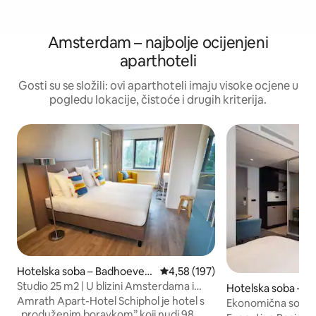
Amsterdam – najbolje ocijenjeni
aparthoteli
Gosti su se složili: ovi aparthoteli imaju visoke ocjene u
pogledu lokacije, čistoće i drugih kriterija.
Hotelska soba – Badhoeved
Prosječna ocjena: 4,58/5, recenz
4,58 (197)
orp
Studio 25 m2 | U blizini Amsterdama i
Hotelska soba – 
Schiphola
Amrath Apart-Hotel Schiphol je hotel s
Ekonomična soba s
„produženim boravkom” koji nudi 98