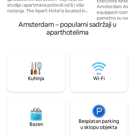
osobe
Executive Residen
studija i apartmana počevši od 6 i više
Amsterdam Airport
noćenja. The Apart-Hotel is located in
equipped rooms.
Badhoevedorp, a versatile area near the
pametno su namje
Amsterdamse Bos, Schiphol Airport and
Amsterdam – popularni sadržaji u
raspoređene. Naše
Amsterdam. Uživajte u različitim
opremljene su br
aparthotelima
okusima u našem vlastitom mini
PAMETNIM TV-om,
supermarketu koji je dostupan 0 - 24 za
pripremu kave / ča
sve svakodnevne namirnice, a za one
blagovaonicama, 
koji vole kuhati nudimo indukcijski
hladnjakom i luk
štednjak s opcijom najma lonaca i tava.
tušem u ravnini po
Out lounge is allows for flex work,
luksuzne sadržaje 
meetings or simply relax. Svi naši gosti
Wi-Fi, parkiralište
imaju na raspolaganju besplatan brzi Wi-
(15 € dnevno), kon
Kuhinja
Wi-Fi
Fi, mogućnost parkiranja i mogu se
prostor za tjelovje
koristiti našim prostranim prostorom za
prostor za odlagan
fitness, igraonicom i besplatnom
praonicom rublja.
Besplatan parking
Bazen
u sklopu objekta