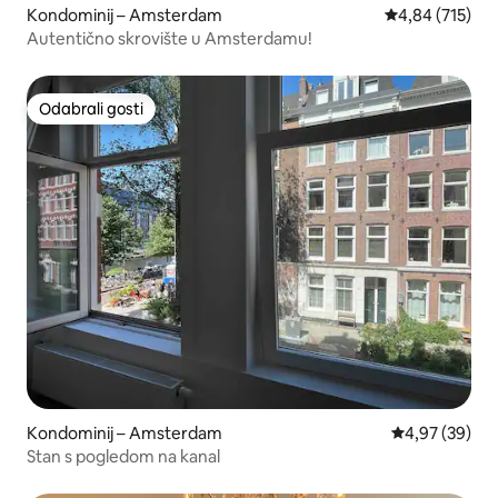
Kondominij – Amsterdam
Prosječna ocjen
4,84 (715)
Autentično skrovište u Amsterdamu!
Odabrali gosti
Odabrali gosti
Kondominij – Amsterdam
Prosječna ocje
4,97 (39)
Stan s pogledom na kanal