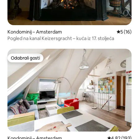
Kondominij – Amsterdam
Prosječna 
5 (16)
Pogled na kanal Keizersgracht – kuća iz 17. stoljeća
Odabrali gosti
Odabrali gosti
Kondominij – Amsterdam
Prosječna ocjen
4,82 (193)