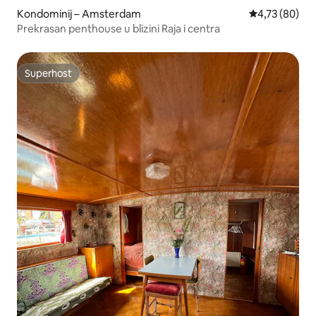
Kondominij – Amsterdam
Prosječna ocje
4,73 (80)
Prekrasan penthouse u blizini Raja i centra
Superhost
Superhost