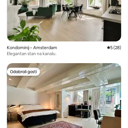
Kondominij – Amsterdam
Prosječna o
5 (28)
Elegantan stan na kanalu.
Odabrali gosti
Odabrali gosti