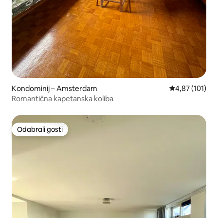
Kondominij – Amsterdam
Prosječna ocjen
4,87 (101)
Romantična kapetanska koliba
Odabrali gosti
Odabrali gosti