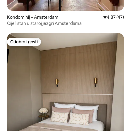
Kondominij – Amsterdam
Prosječna ocje
4,87 (47)
Cijeli stan u staroj jezgri Amsterdama
Odabrali gosti
Odabrali gosti