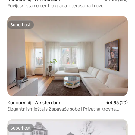
Povijesni stan u centru grada + terasa na krovu
Superhost
Superhost
Kondominij – Amsterdam
Prosječna ocje
4,95 (20)
Elegantni smještaj s 2 spavaće sobe | Privatna krovna
terasa | Klima-uređaj | De Pijp
Superhost
Superhost