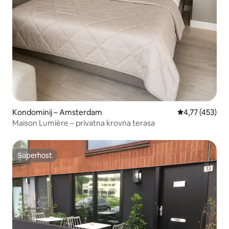
Kondominij – Amsterdam
Prosječna ocjen
4,77 (453)
Maison Lumière – privatna krovna terasa
Superhost
Superhost