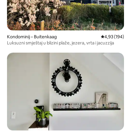
Kondominij – Buitenkaag
Prosječna ocjen
4,93 (194)
Luksuzni smještaj u blizini plaže, jezera, vrta i jacuzzija