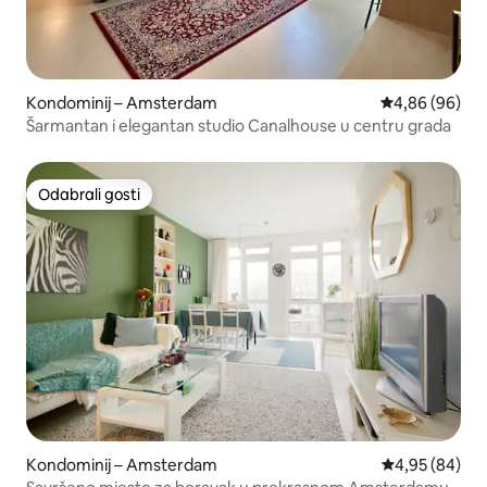
Kondominij – Amsterdam
Prosječna ocje
4,86 (96)
Šarmantan i elegantan studio Canalhouse u centru grada
Odabrali gosti
Odabrali gosti
Kondominij – Amsterdam
Prosječna ocje
4,95 (84)