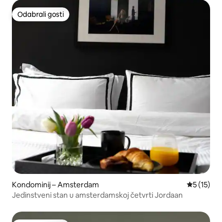
Odabrali gosti
Odabrali gosti
Kondominij – Amsterdam
Prosječna 
5 (15)
Jedinstveni stan u amsterdamskoj četvrti Jordaan