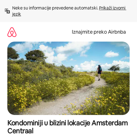
Prijeđi
Neke su informacije prevedene automatski. 
Prikaži izvorni 
na
jezik
sadržaj
Iznajmite preko Airbnba
Kondominiji u blizini lokacije Amsterdam
Centraal