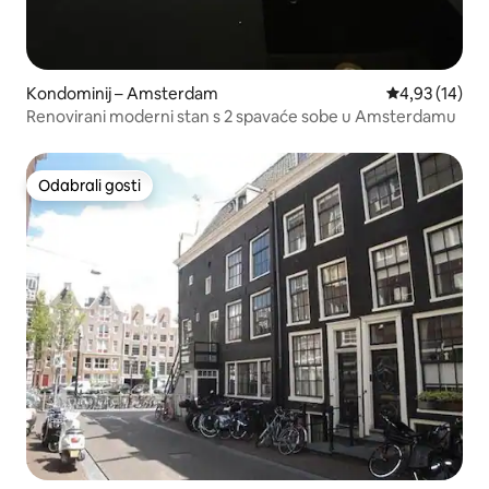
Kondominij – Amsterdam
Prosječna ocje
4,93 (14)
Renovirani moderni stan s 2 spavaće sobe u Amsterdamu
Odabrali gosti
Odabrali gosti