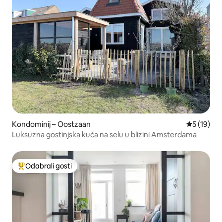
Kondominij – Oostzaan
Prosječna 
5 (19)
Luksuzna gostinjska kuća na selu u blizini Amsterdama
Odabrali gosti
Među najviše rangiranima s oznakom „Odabrali gosti”