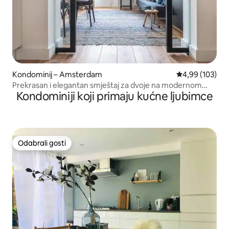
Kondominij – Amsterdam
Prosječna ocjen
4,99 (103)
Prekrasan i elegantan smještaj za dvoje na modernom
Kondominiji koji primaju kućne ljubimce
zapadu!
Odabrali gosti
Odabrali gosti