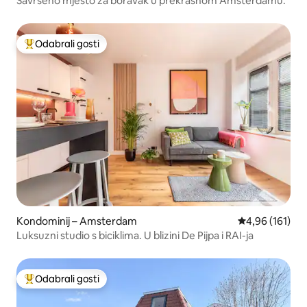
Savršeno mjesto za boravak u prekrasnom Amsterdamu.
Odabrali gosti
Među najviše rangiranima s oznakom „Odabrali gosti”
Kondominij – Amsterdam
Prosječna ocjen
4,96 (161)
Luksuzni studio s biciklima. U blizini De Pijpa i RAI-ja
Odabrali gosti
Među najviše rangiranima s oznakom „Odabrali gosti”