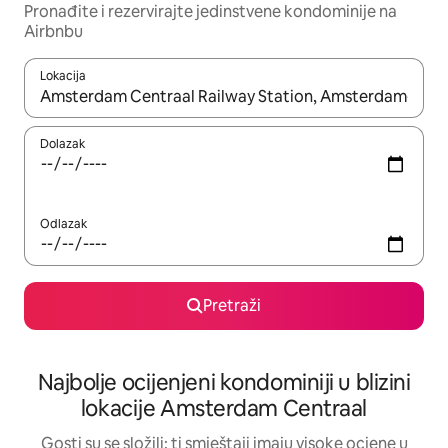
Pronađite i rezervirajte jedinstvene kondominije na
Airbnbu
Lokacija
Kada budu dostupni rezultati, moći ćete ih pregledati koristeći
Dolazak
Odlazak
Pretraži
Najbolje ocijenjeni kondominiji u blizini
lokacije Amsterdam Centraal
Gosti su se složili: ti smještaji imaju visoke ocjene u