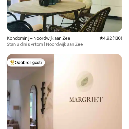
Kondominij – Noordwijk aan Zee
Prosječna ocjen
4,92 (130)
Stan u dini s vrtom | Noordwijk aan Zee
Odabrali gosti
Među najviše rangiranima s oznakom „Odabrali gosti”