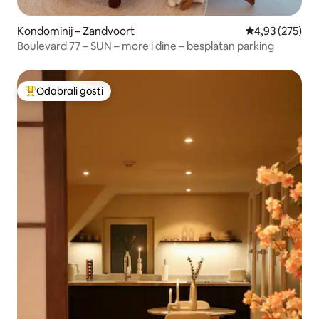
Kondominij – Zandvoort
Prosječna ocjen
4,93 (275)
Boulevard 77 – SUN – more i dine – besplatan parking
Odabrali gosti
Među najviše rangiranima s oznakom „Odabrali gosti”