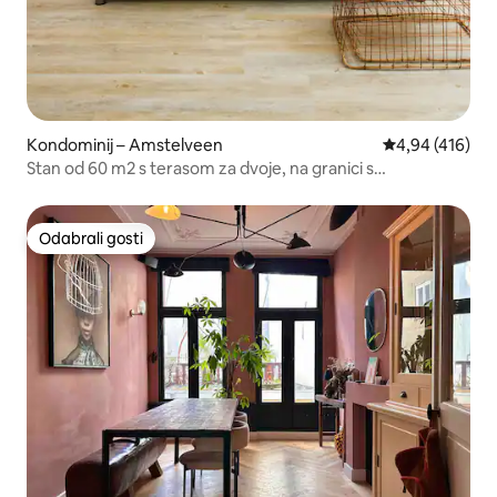
Kondominij – Amstelveen
Prosječna ocjen
4,94 (416)
Stan od 60 m2 s terasom za dvoje, na granici s
Amsterdamom
Odabrali gosti
Odabrali gosti