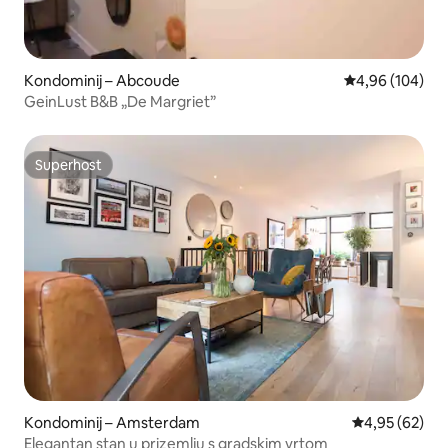
Kondominij – Abcoude
Prosječna ocjen
4,96 (104)
GeinLust B&B „De Margriet”
Superhost
Superhost
Kondominij – Amsterdam
Prosječna ocje
4,95 (62)
Elegantan stan u prizemlju s gradskim vrtom