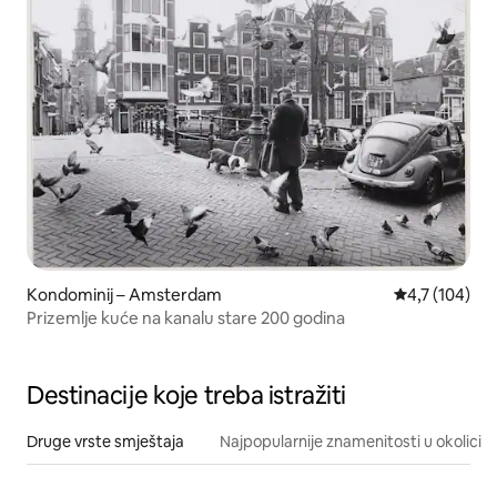
Kondominij – Amsterdam
Prosječna ocje
4,7 (104)
Prizemlje kuće na kanalu stare 200 godina
Destinacije koje treba istražiti
Druge vrste smještaja
Najpopularnije znamenitosti u okolici