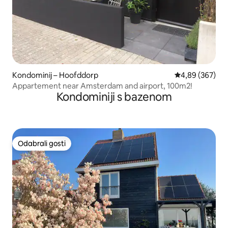
Kondominij – Hoofddorp
Prosječna ocjen
4,89 (367)
Appartement near Amsterdam and airport, 100m2!
Kondominiji s bazenom
Odabrali gosti
Odabrali gosti