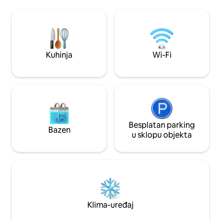
Izađite van i istr
oglašena „kuća na kanalu” -
četvrt, koja je ud
novouređena - U blizini Hortusa
minuta hoda ili v
(botanički vrtovi); pješačka udaljenost do
glavnih gradskih atrakcija. I
centra grada, Waterlooplein (najstarija
da se u ovom stan
buvlja pijaca), Rijeka Amstel, muzej
Ermitaž i zoološki vrt Artis - Prilagođena
Kuhinja
Wi-Fi
karta lokalnih favorita
Besplatan parking
Bazen
u sklopu objekta
Klima-uređaj