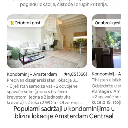
pogledu lokacije, čistoće i drugih kriterija.
Odabrali gosti
Odabrali gosti
Među najviše rangiranima s oznakom „Odabrali gosti”
Odabrali gosti
Kondominij – Am
Kondominij – Amsterdam
Prosječna ocjena: 4,85/5, recenzi
4,85 (366)
Tihi stan u blizini 
Predivan dizajnerski stan, lokacija u
centru grada
Odsjednite u srcu 
- Cijeli stan samo za vas - 2 odvojene
Plantage u Amste
spavaće sobe (jedna s bračnim
s 2 spavaće sobe za
krevetom i jedna s 2 jednostruka
kuće iz 19. stoljeća
kreveta) s 2 tuša i 2 WC-a - Otvorena
Popularni sadržaji u kondominijima u
Svaka spavaća soba 
kuhinja s modernim aparatima (ali bez
umivaonik, a tu je
štednjaka), dnevnim boravkom i
blizini lokacije Amsterdam Centraal
Opustite se u pr
blagovaonicom – mirna ulica u srcu
boravku uređenom
živahne četvrti - 1880. Nacionalno