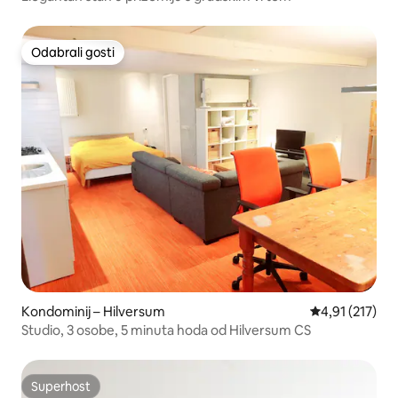
Odabrali gosti
Odabrali gosti
Kondominij – Hilversum
Prosječna ocje
4,91 (217)
Studio, 3 osobe, 5 minuta hoda od Hilversum CS
Superhost
Superhost