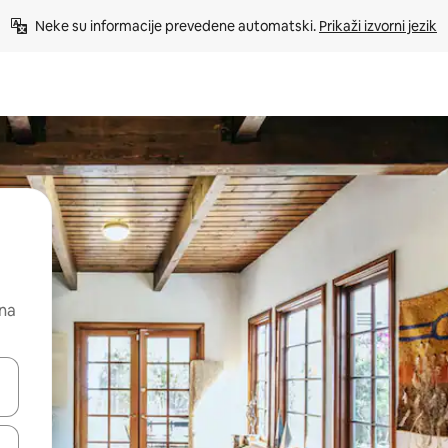
Neke su informacije prevedene automatski. 
Prikaži izvorni jezik
 na
dati koristeći se strelicama prema gore i prema dolje, kao i dodirom i