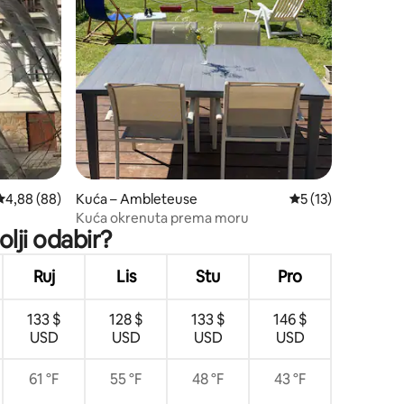
Prosječna ocjena: 4,88/5, recenzija: 88
4,88 (88)
Kuća – Ambleteuse
Prosječna ocjena: 5
5 (13)
Kuća okrenuta prema moru
lji odabir?
Ruj
Lis
Stu
Pro
133 $
128 $
133 $
146 $
USD
USD
USD
USD
61 °F
55 °F
48 °F
43 °F