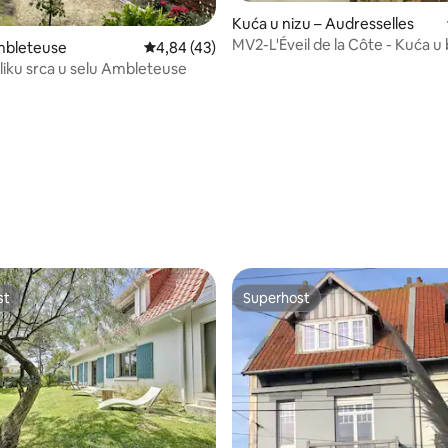
Kuća u nizu – Audresselles
MV2-L'Éveil de la Côte - Kuća u b
5, recenzija: 83
mbleteuse
Prosječna ocjena: 4,84/5, recenzija: 43
4,84 (43)
plaže
liku srca u selu Ambleteuse
st
Superhost
st
Superhost