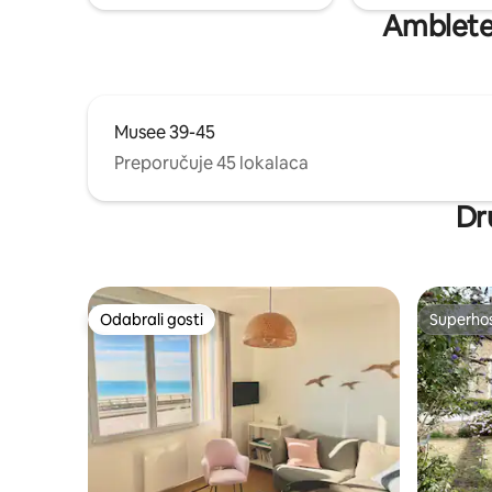
Ambleteu
Musee 39-45
Preporučuje 45 lokalaca
Dr
Odabrali gosti
Superho
Odabrali gosti
Superho