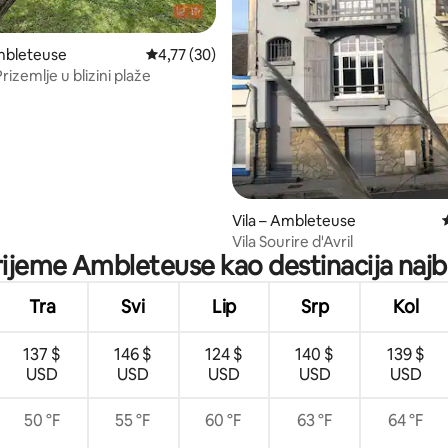
mbleteuse
Prosječna ocjena: 4,77/5, recenzija: 30
4,77 (30)
Prizemlje u blizini plaže
5, recenzija: 90
Vila – Ambleteuse
Vila Sourire d'Avril
vrijeme Ambleteuse kao destinacija najbo
Tra
Svi
Lip
Srp
Kol
137 $
146 $
124 $
140 $
139 $
USD
USD
USD
USD
USD
50 °F
55 °F
60 °F
63 °F
64 °F