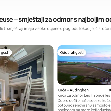
use – smještaji za odmor s najboljim 
li: ti smještaji imaju visoke ocjene u pogledu lokacije, čistoće i
 gosti
Odabrali gosti
 gosti
Odabrali gosti
Kuća – Audinghen
P
Kuća za odmor Les Hirondelles 
Caps
Dobro došli u našu seosku kući
potpuno renoviranu samostoje
pogledom na more koji oduzima