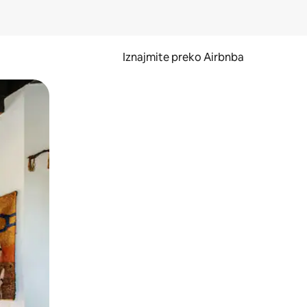
Iznajmite preko Airbnba
li prelaskom prstom po zaslonu.