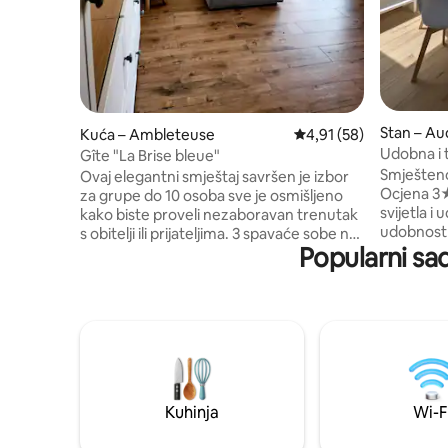
Stan – Au
Kuća – Ambleteuse
Prosječna ocjena: 4,91/
4,91 (58)
Udobna i 
Gîte "La Brise bleue"
Smješteno
Ovaj elegantni smještaj savršen je izbor
Ocjena 3★
za grupe do 10 osoba sve je osmišljeno
svijetla 
kako biste proveli nezaboravan trenutak
udobnost 
s obitelji ili prijateljima. 3 spavaće sobe na
Popularni sa
ugodnom 
katu za 6 osoba (6 kreveta za jednu
boravkom
osobu ) . Do poda se dolazi stepenicama
zahvaljuj
koje se nazivaju „japanske stepenice”. u
svjetlarni
prizemlju se nalazi prekrasan glavni
dnevni bo
apartman s bračnim krevetom, tuš-
opremljen
kabinom i odvojenim WC-om. Seoska
udobno m
kućica u potpunosti otvorena prema van
krevetom,
s dobro izloženim i sunčanim vrtom,
na razvlač
Farniente je zajamčena!
Kuhinja
Wi-F