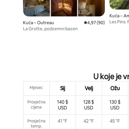
Kuća – A
Les Pins: 
Kuća – Outreau
Prosječna ocjena: 4,97/
4,97 (90)
La Grotte, podzemni bazen
U koje je 
Mjesec
Sij
Velj
Ožu
140 $
128 $
130 $
Prosječna
cijena
USD
USD
USD
41 °F
42 °F
45 °F
Prosječna
temp.