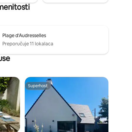
menitosti
Plage d'Audresselles
Preporučuje 11 lokalaca
use
Superhost
Superhost