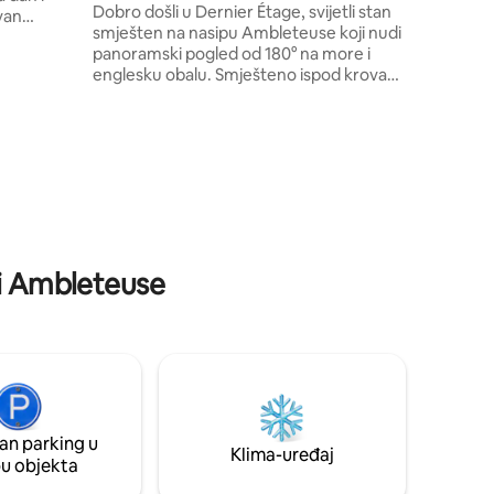
more
Dobro došli u Dernier Étage, svijetli stan
van
smješten na nasipu Ambleteuse koji nudi
panoramski pogled od 180° na more i
kuhinji,
englesku obalu. Smješteno ispod krova
etne
stare vile na obali, ovo jedinstveno
obi s dva
mjesto idealno je za promatranje plime i
na Osim
oseke te zalazaka sunca na horizontu.
ema jugu s
Svježe renoviran s ukusom i udobnošću,
ome ćete
ovaj apartman okupan svjetlošću
tere.
osmišljen je za smještaj do 6 gostiju, s
obitelji ili prijateljima, u toploj i elegantnoj
atmosferi.
ji Ambleteuse
an parking u
Klima-uređaj
pu objekta