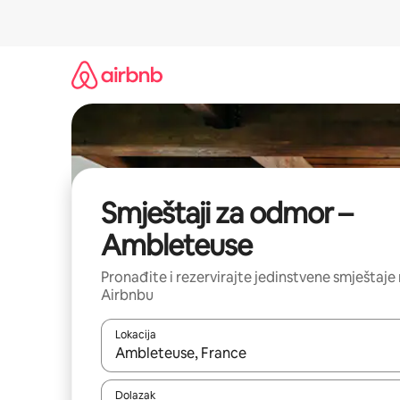
Prijeđi
na
sadržaj
Smještaji za odmor –
Ambleteuse
Pronađite i rezervirajte jedinstvene smještaje
Airbnbu
Lokacija
Kada budu dostupni rezultati, moći ćete ih pregle
Dolazak