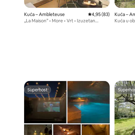
Kuća – Ambleteuse
Prosječna ocjena: 4,95/
4,95 (83)
Kuća – A
„La Maison” • More • Vrt • Izuzetan
Kuća u ob
pogled
Superhost
Superho
Superhost
Superho