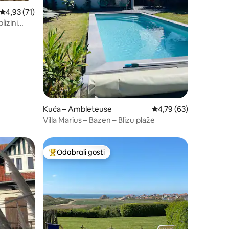
Prosječna ocjena: 4,93/5, recenzija: 71
4,93 (71)
lizini
Kuća – Ambleteuse
Prosječna ocjena: 4,79
4,79 (63)
Villa Marius – Bazen – Blizu plaže
Odabrali gosti
Među najviše rangiranima s oznakom „Odabrali gosti”