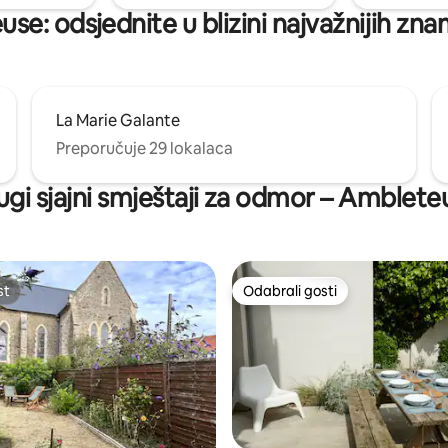
se: odsjednite u blizini najvažnijih zna
La Marie Galante
Preporučuje 29 lokalaca
ugi sjajni smještaji za odmor – Amblete
st
Odabrali gosti
st
Odabrali gosti