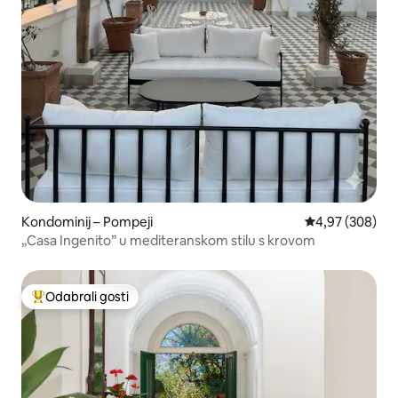
Kondominij – Pompeji
Prosječna ocjen
4,97 (308)
„Casa Ingenito” u mediteranskom stilu s krovom
Odabrali gosti
Među najviše rangiranima s oznakom „Odabrali gosti”