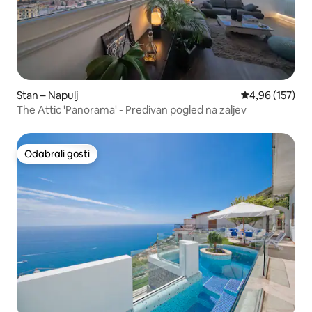
Stan – Napulj
Prosječna ocjen
4,96 (157)
The Attic 'Panorama' - Predivan pogled na zaljev
Odabrali gosti
Odabrali gosti