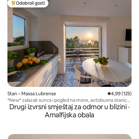
Odabrali gosti
Među najviše rangiranima s oznakom „Odabrali gosti”
Stan – Massa Lubrense
Prosječna ocjen
4,99 (125)
*New* zalazak sunca i pogled na more, autobusna stanica,
Drugi izvrsni smještaj za odmor u blizini ·
vrt
Amalfijska obala