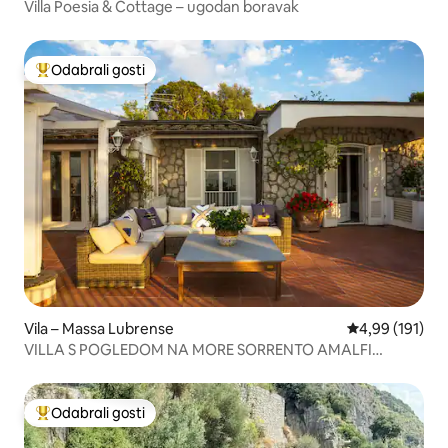
Villa Poesia & Cottage – ugodan boravak
Odabrali gosti
Među najviše rangiranima s oznakom „Odabrali gosti”
Vila – Massa Lubrense
Prosječna ocjen
4,99 (191)
VILLA S POGLEDOM NA MORE SORRENTO AMALFI
OBALA
Odabrali gosti
Među najviše rangiranima s oznakom „Odabrali gosti”