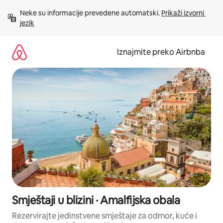
Prijeđi
Neke su informacije prevedene automatski. 
Prikaži izvorni 
na
jezik
sadržaj
Iznajmite preko Airbnba
Smještaji u blizini · Amalfijska obala
Rezervirajte jedinstvene smještaje za odmor, kuće i