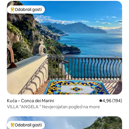
Odabrali gosti
Među najviše rangiranima s oznakom „Odabrali gosti”
Kuća – Conca dei Marini
Prosječna ocjen
4,96 (194)
VILLA "ANGELA " Nevjerojatan pogled na more
Odabrali gosti
Među najviše rangiranima s oznakom „Odabrali gosti”