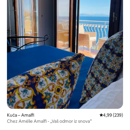
Kuća – Amalfi
Prosječna ocjen
4,99 (239)
Chez Amélie Amalfi - „Vaš odmor iz snova”