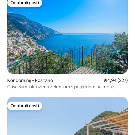
Odabrali gosti
Odabrali gosti
Kondominij – Positano
Prosječna ocjen
4,94 (227)
Casa Sami okružena zelenilom s pogledom na more
Odabrali gosti
Odabrali gosti