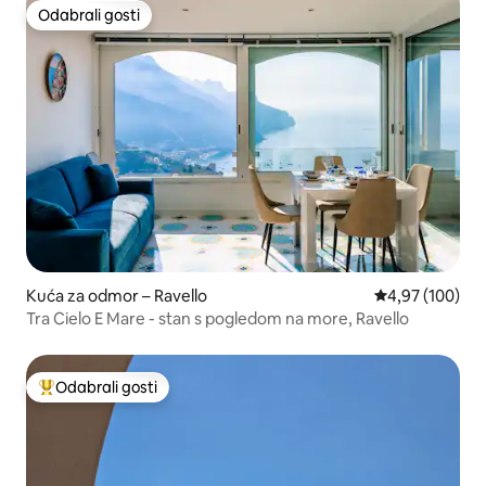
Odabrali gosti
Odabrali gosti
Kuća za odmor – Ravello
Prosječna ocjen
4,97 (100)
Tra Cielo E Mare - stan s pogledom na more, Ravello
Odabrali gosti
Među najviše rangiranima s oznakom „Odabrali gosti”