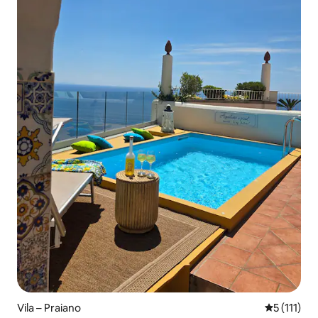
Vila – Praiano
Prosječna o
5 (111)