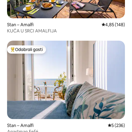
Stan – Amalfi
Prosječna ocjen
4,85 (148)
KUĆA U SRCI AMALFIJA
Odabrali gosti
Među najviše rangiranima s oznakom „Odabrali gosti”
Stan – Amalfi
Prosječna oc
5 (236)
Apartman Fefé