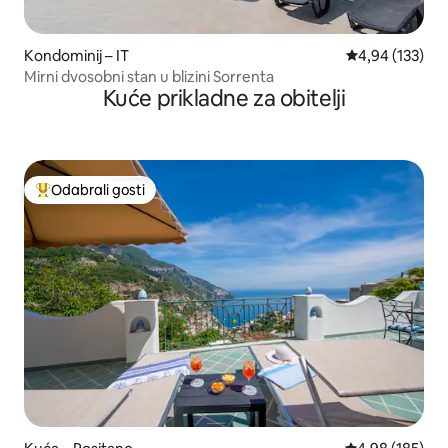
Kondominij – IT
Prosječna ocjen
4,94 (133)
Mirni dvosobni stan u blizini Sorrenta
Kuće prikladne za obitelji
Odabrali gosti
Među najviše rangiranima s oznakom „Odabrali gosti”