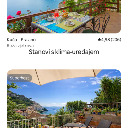
Kuća – Praiano
Prosječna ocjen
4,98 (206)
Ruža vjetrova
Stanovi s klima-uređajem
Superhost
Superhost