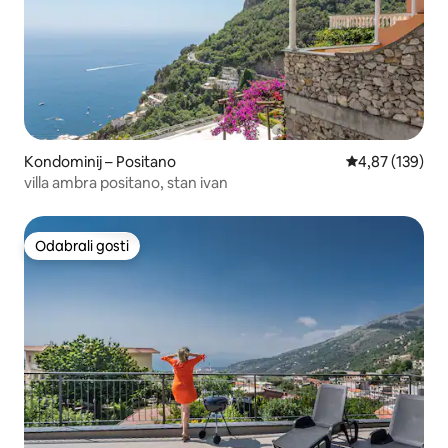
Kondominij – Positano
Prosječna ocjen
4,87 (139)
villa ambra positano, stan ivan
Odabrali gosti
Odabrali gosti