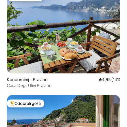
Kondominij – Praiano
Prosječna ocjen
4,95 (141)
Casa Degli Ulivi Praiano
Odabrali gosti
Među najviše rangiranima s oznakom „Odabrali gosti”