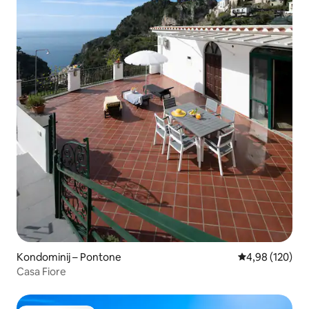
Kondominij – Pontone
Prosječna ocjen
4,98 (120)
Casa Fiore