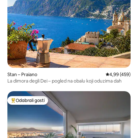
Stan – Praiano
Prosječna ocjen
4,99 (459)
La dimora degli Dei – pogled na obalu koji oduzima dah
Odabrali gosti
Među najviše rangiranima s oznakom „Odabrali gosti”