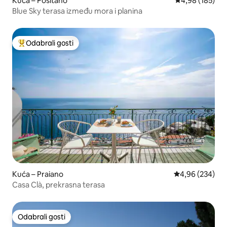
Kuća – Positano
Prosječna ocjen
4,98 (185)
Blue Sky terasa između mora i planina
Odabrali gosti
Među najviše rangiranima s oznakom „Odabrali gosti”
Kuća – Praiano
Prosječna ocjen
4,96 (234)
Casa Clà, prekrasna terasa
Odabrali gosti
Odabrali gosti