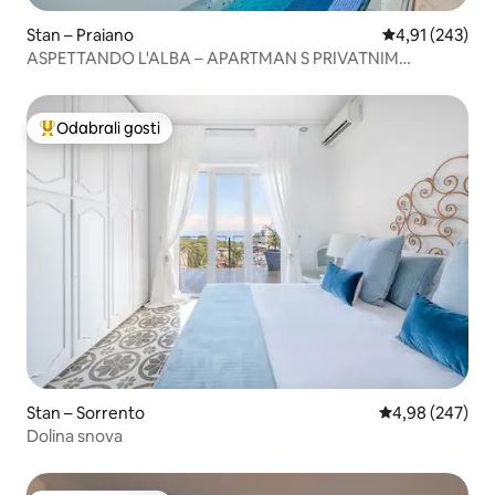
Stan – Praiano
Prosječna ocjen
4,91 (243)
ASPETTANDO L'ALBA – APARTMAN S PRIVATNIM
BAZENOM
Odabrali gosti
Među najviše rangiranima s oznakom „Odabrali gosti”
Stan – Sorrento
Prosječna ocjen
4,98 (247)
Dolina snova