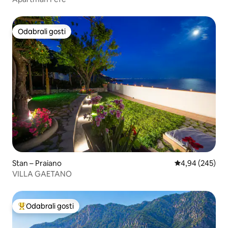
Odabrali gosti
Odabrali gosti
Stan – Praiano
Prosječna ocjen
4,94 (245)
VILLA GAETANO
Odabrali gosti
Među najviše rangiranima s oznakom „Odabrali gosti”