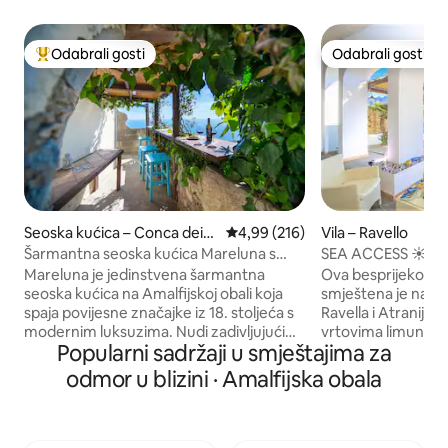
Odabrali gosti
Odabrali gosti
Među najviše rangiranima s oznakom „Odabrali gosti”
Odabrali gosti
Seoska kućica – Conca dei
Prosječna ocjena: 4,99/5, recenzi
4,99 (216)
Vila – Ravello
Marini
Šarmantna seoska kućica Mareluna s
SEA ACCESS ☀️S
pogledom na Capri
☀️ RAVELLO SEAI
Mareluna je jedinstvena šarmantna
Ova besprijekorna
seoska kućica na Amalfijskoj obali koja
smještena je na Am
spaja povijesne značajke iz 18. stoljeća s
Ravella i Atranija/
modernim luksuzima. Nudi zadivljujući
vrtovima limuna i 
Popularni sadržaji u smještajima za
panoramski pogled na more i elegantne
solarij i izravan pristu
interijere s detaljima poput kestenovih
mogu spavati 3 go
odmor u blizini · Amalfijska obala
greda, tradicionalnih pločica i modernih
dostupno uz nadoplatu. U cij
sadržaja kao što su klima-uređaj i
uključeni su: struja
pametni TV. Jedinstveni detalji poput
Wi-Fi i klima-uređaj. Tim ★ za čišće
renoviranih kupaonica s izloženim
obučen za dezinfekc