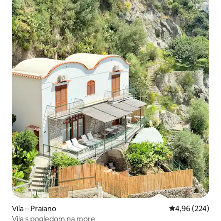
Vila – Praiano
Prosječna ocjen
4,96 (224)
Vila s pogledom na more