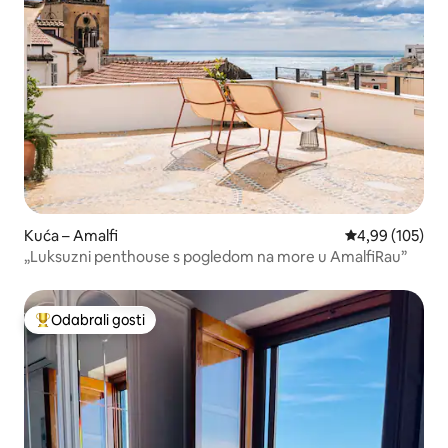
Kuća – Amalfi
Prosječna ocjen
4,99 (105)
„Luksuzni penthouse s pogledom na more u AmalfiRau”
Odabrali gosti
Među najviše rangiranima s oznakom „Odabrali gosti”