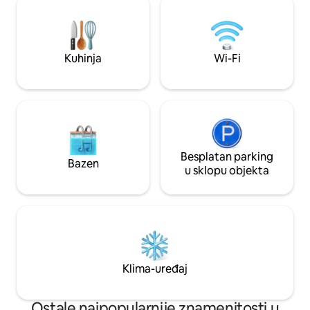
kamenom i umivaonikom starim 200
Udaljenosti: Ravello (3 km) Amalfi
godina daju karakter. Objekt također ima
(1,5 km) Atrani (1 
terasu i terasu, što je idealno za uživanje
Minori (2,5 km) Ot
u prekrasnom obalnom krajoliku i
Kuhinja
Wi-Fi
restoranima na otvorenom
Besplatan parking
Bazen
u sklopu objekta
Klima-uređaj
Ostale najpopularnije znamenitosti u