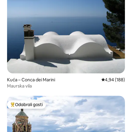
Kuća – Conca dei Marini
Prosječna ocjen
4,94 (188)
Maurska vila
Odabrali gosti
Među najviše rangiranima s oznakom „Odabrali gosti”