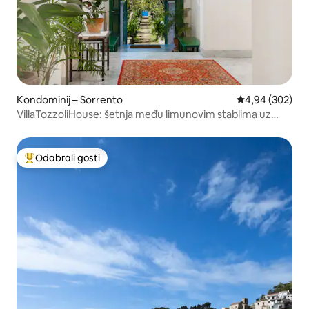
Kondominij – Sorrento
Prosječna ocjen
4,94 (302)
VillaTozzoliHouse: šetnja među limunovim stablima uz
more
Odabrali gosti
Među najviše rangiranima s oznakom „Odabrali gosti”