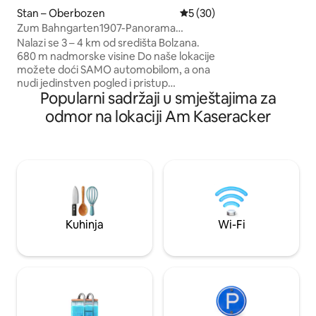
autobusom do pano
Stan – Oberbozen
Prosječna ocjena: 5/5, recen
5 (30)
planinarskog podru
Zum Bahngarten1907-Panorama
Besplatno se vozit
povijesna željeznička kuća
Nalazi se 3 – 4 km od središta Bolzana.
Bolzana! HIDROM
680 m nadmorske visine Do naše lokacije
možete doći SAMO automobilom, a ona
nudi jedinstven pogled i pristup
Popularni sadržaji u smještajima za
aktivnostima na otvorenom. Pobjegnite
od kaosa gradskog života i okrijepite
odmor na lokaciji Am Kaseracker
dušu boravkom u našem udobnom
planinskom stanu. Probudite se uz
zadivljujući pogled na Dolomite i zvuk
cvrkutanja ptica. Uživajte u planinarenju,
biciklizmu i istraživanju prirodnih
spomenika UNESCO-ove baštine.
Pijuckajte vino na balkonu pod nebom
punim zvijezda. U cijenu je uključena
Kuhinja
Wi-Fi
Ritten Card (!)