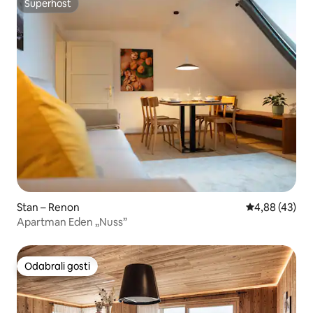
Superhost
Superhost
Stan – Renon
Prosječna ocje
4,88 (43)
Apartman Eden „Nuss”
Odabrali gosti
Odabrali gosti