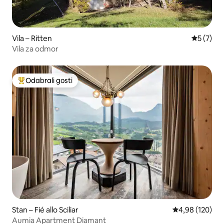
Vila – Ritten
Prosječna
5 (7)
Vila za odmor
Odabrali gosti
Među najviše rangiranima s oznakom „Odabrali gosti”
Stan – Fié allo Sciliar
Prosječna ocjen
4,98 (120)
Aumia Apartment Diamant