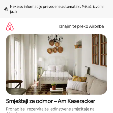
Prijeđi
Neke su informacije prevedene automatski. 
Prikaži izvorni 
na
jezik
sadržaj
Iznajmite preko Airbnba
Smještaji za odmor – Am Kaseracker
Pronađite i rezervirajte jedinstvene smještaje na