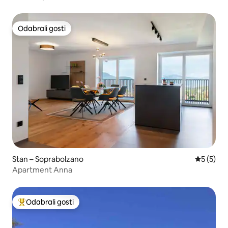
Odabrali gosti
Odabrali gosti
Stan – Soprabolzano
Prosječna
5 (5)
Apartment Anna
Odabrali gosti
Među najviše rangiranima s oznakom „Odabrali gosti”