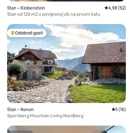
Stan – Klobenstein
Prosječna ocje
4,98 (52)
Stan od 120 m2 u povijesnoj vili, na prvom katu
Odabrali gosti
Među najviše rangiranima s oznakom „Odabrali gosti”
Stan – Renon
Prosječna 
5 (16)
Spornberg Mountain Living Nordberg