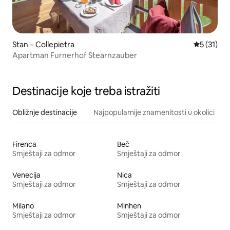
Stan – Collepietra
Prosječna 
5 (31)
Apartman Furnerhof Stearnzauber
Destinacije koje treba istražiti
Obližnje destinacije
Najpopularnije znamenitosti u okolici
Firenca
Beč
Smještaji za odmor
Smještaji za odmor
Venecija
Nica
Smještaji za odmor
Smještaji za odmor
Milano
Minhen
Smještaji za odmor
Smještaji za odmor