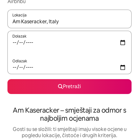
Airbnbu
Lokacija
Kada budu dostupni rezultati, moći ćete ih pregledati koristeći
Dolazak
Odlazak
Pretraži
Am Kaseracker – smještaji za odmor s
najboljim ocjenama
Gosti su se složili: ti smještaji imaju visoke ocjene u
pogledu lokacije, čistoće i drugih kriterija.