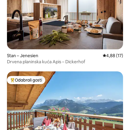
Stan – Jenesien
Prosječna ocje
4,88 (17)
Drvena planinska kuća Apis – Dickerhof
Odabrali gosti
Među najviše rangiranima s oznakom „Odabrali gosti”