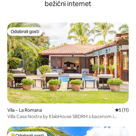
bežični internet
Odabrali gosti
Odabrali gosti
Vila – La Romana
Prosječna 
5 (11)
Villa Casa Nostra by KlabHouse 5BDRM s bazenom i
kuharom
Odabrali gosti