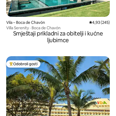
Vila – Boca de Chavón
Prosječna ocjen
4,93 (245)
Villa Serenity · Boca de Chavón
Smještaji prikladni za obitelji i kućne
ljubimce
Odabrali gosti
Među najviše rangiranima s oznakom „Odabrali gosti”