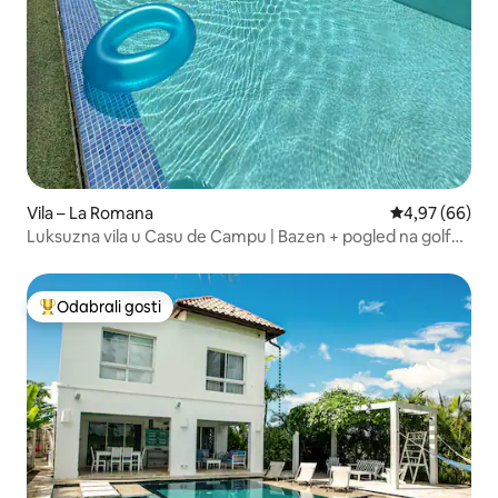
Vila – La Romana
Prosječna ocje
4,97 (66)
Luksuzna vila u Casu de Campu | Bazen + pogled na golf
teren
Odabrali gosti
Među najviše rangiranima s oznakom „Odabrali gosti”