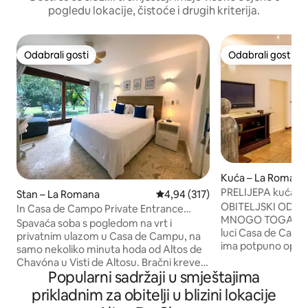
pogledu lokacije, čistoće i drugih kriterija.
Odabrali gosti
Odabrali gosti
Odabrali gosti
Odabrali gosti
Kuća – La Romana
PRELIJEPA kuća – b
Stan – La Romana
Prosječna ocjena: 4,94/5, recenz
4,94 (317)
sobe, pogled na m
OBITELJSKI ODMO
In Casa de Campo Private Entrance
MNOGO TOGA! Smj
Room near Chavón
Spavaća soba s pogledom na vrt i
luci Casa de Campo
privatnim ulazom u Casa de Campu, na
ima potpuno oprem
samo nekoliko minuta hoda od Altos de
boravak i terasu, b
Chavóna u Visti de Altosu. Bračni kreveti
prostrane spavać
Popularni sadržaji u smještajima
(širina 125 – 149 cm i 150 – 179 cm),
kupaonicu. Smještaj može primiti 8
hladnjak, mikrovalna pećnica, aparat za
prikladnim za obitelji u blizini lokacije
osoba. Minute automobilom do plaže
kavu, klima-uređaj, Netflix, radni stol i