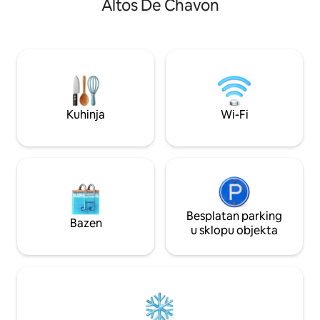
Altos De Chavon
Minitas (dostupno
Wi-Fi. Za kućne ljubimce naplaćuje se
za kontrolu i preve
naknada od 50 USD po rezervaciji.
poznatog terena z
Besplatan parking, svakodnevni radni
Uživajte u objektu, 
sati bazena do 21:00, besplatan pristup
Uživajte u trčanj
Altosu de Chavónu, Minitasu i marini.
viseći uz plažu ili 
NAPOMENA: Naknada odmarališta od
restoranima.
30 USD po gostu po noćenju za goste u
dobi od 13 ili više godina NIJE uključena i
Kuhinja
Wi-Fi
mora se platiti odmaralištu prilikom
dolaska.
Besplatan parking
Bazen
u sklopu objekta