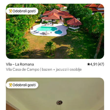
Odabrali gosti
Među najviše rangiranima s oznakom „Odabrali gosti”
Vila – La Romana
Prosječna ocj
4,91 (47)
Vila Casa de Campo | bazen + jacuzzi i osoblje
Odabrali gosti
Među najviše rangiranima s oznakom „Odabrali gosti”