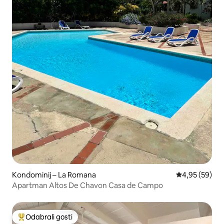
Kondominij – La Romana
Prosječna ocje
4,95 (59)
Apartman Altos De Chavon Casa de Campo
Odabrali gosti
Među najviše rangiranima s oznakom „Odabrali gosti”