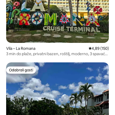
Vila – La Romana
Prosječna ocjen
4,89 (150)
3 min do plaže, privatni bazen, roštilj, moderno, 3 spavaće
sobe/3,5 kupaonica
Odabrali gosti
Odabrali gosti