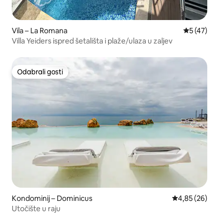
Vila – La Romana
Prosječna 
5 (47)
Villa Yeiders ispred šetališta i plaže/ulaza u zaljev
Odabrali gosti
Odabrali gosti
Kondominij – Dominicus
Prosječna ocje
4,85 (26)
Utočište u raju