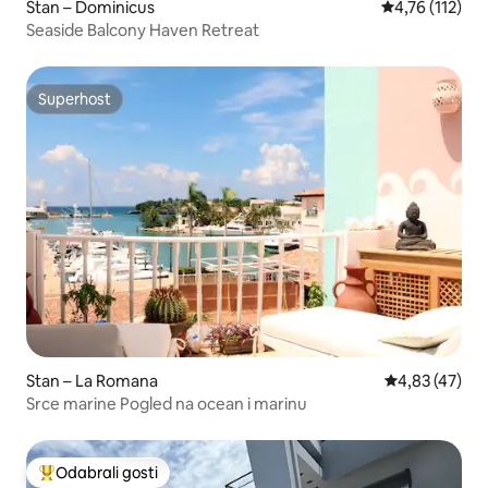
Stan – Dominicus
Prosječna ocje
4,76 (112)
Seaside Balcony Haven Retreat
Superhost
Superhost
Stan – La Romana
Prosječna ocje
4,83 (47)
Srce marine Pogled na ocean i marinu
Odabrali gosti
Među najviše rangiranima s oznakom „Odabrali gosti”