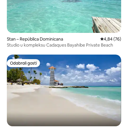
Stan – República Dominicana
Prosječna ocje
4,84 (76)
Studio u kompleksu Cadaques Bayahibe Private Beach
Odabrali gosti
Odabrali gosti