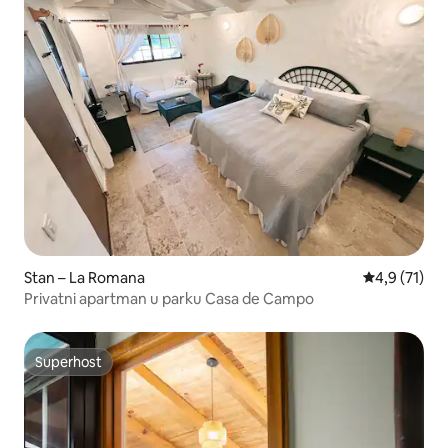
Stan – La Romana
Prosječna oc
4,9 (71)
Privatni apartman u parku Casa de Campo
Superhost
Superhost