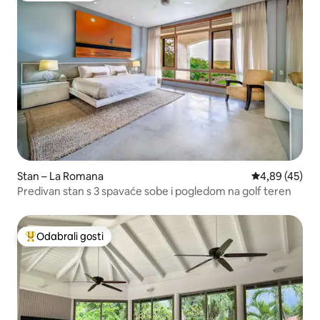
Stan – La Romana
Prosječna ocje
4,89 (45)
Predivan stan s 3 spavaće sobe i pogledom na golf teren
Odabrali gosti
Među najviše rangiranima s oznakom „Odabrali gosti”