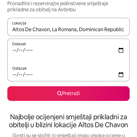
Pronađite i rezervirajte jedinstvene smještaje
prikladne za obitelj na Airbnbu
Lokacija
Kada budu dostupni rezultati, moći ćete ih pregledati koristeći
Dolazak
Odlazak
Pretraži
Najbolje ocijenjeni smještaji prikladni za
obitelji u blizini lokacije Altos De Chavon
Gosti su se složili: ti smještaji imaju visoke ocjene u