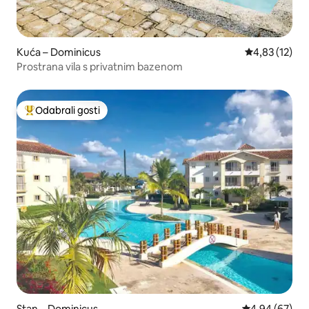
Kuća – Dominicus
Prosječna ocje
4,83 (12)
Prostrana vila s privatnim bazenom
Odabrali gosti
Među najviše rangiranima s oznakom „Odabrali gosti”
Stan – Dominicus
Prosječna ocje
4,94 (67)