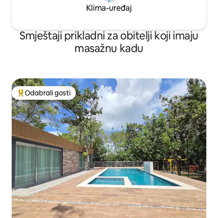
Klima-uređaj
Smještaji prikladni za obitelji koji imaju
masažnu kadu
Odabrali gosti
Među najviše rangiranima s oznakom „Odabrali gosti”