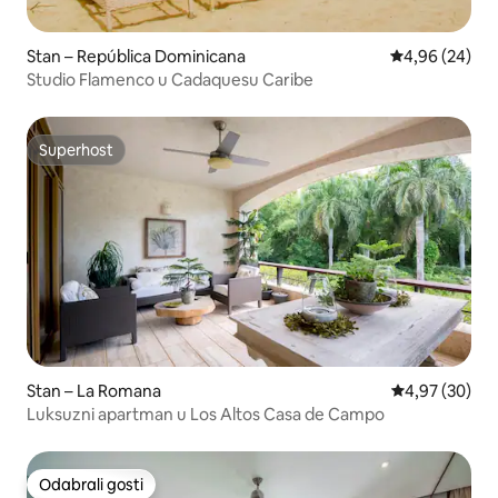
Stan – República Dominicana
Prosječna ocje
4,96 (24)
Studio Flamenco u Cadaquesu Caribe
Superhost
Superhost
Stan – La Romana
Prosječna ocje
4,97 (30)
Luksuzni apartman u Los Altos Casa de Campo
Odabrali gosti
Odabrali gosti