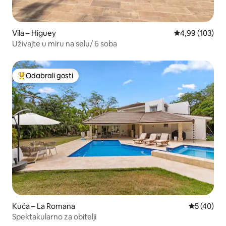
Vila – Higuey
Prosječna ocjen
4,99 (103)
Uživajte u miru na selu/ 6 soba
Odabrali gosti
Među najviše rangiranima s oznakom „Odabrali gosti”
Kuća – La Romana
Prosječna o
5 (40)
Spektakularno za obitelji