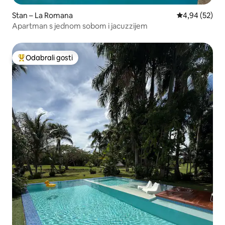
Stan – La Romana
Prosječna ocje
4,94 (52)
Apartman s jednom sobom i jacuzzijem
Odabrali gosti
Među najviše rangiranima s oznakom „Odabrali gosti”