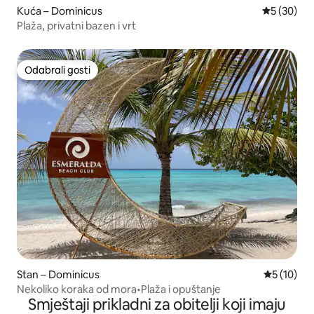
Kuća – Dominicus
Prosječna o
5 (30)
Plaža, privatni bazen i vrt
Odabrali gosti
Odabrali gosti
Stan – Dominicus
Prosječna 
5 (10)
Nekoliko koraka od mora•Plaža i opuštanje
Smještaji prikladni za obitelji koji imaju