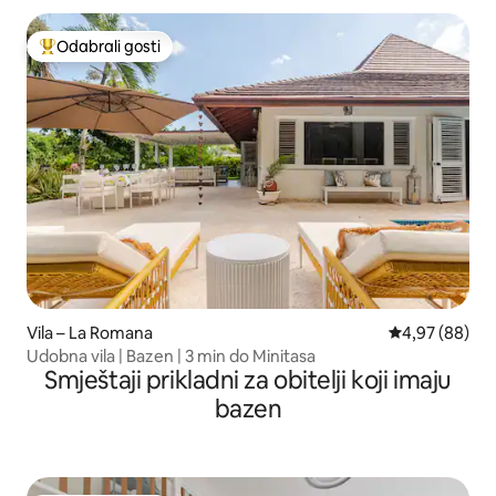
Odabrali gosti
Među najviše rangiranima s oznakom „Odabrali gosti”
Vila – La Romana
Prosječna ocje
4,97 (88)
Udobna vila | Bazen | 3 min do Minitasa
Smještaji prikladni za obitelji koji imaju
bazen