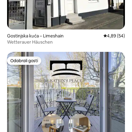
Gostinjska kuća – Limeshain
Prosječna ocje
4,89 (54)
Wetterauer Häuschen
Odabrali gosti
Odabrali gosti