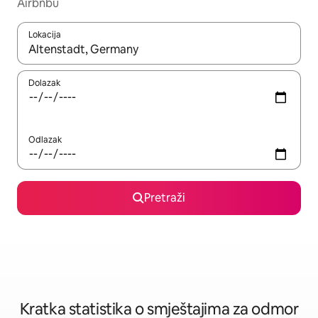
Airbnbu
Lokacija
Kada budu dostupni rezultati, moći ćete ih pregledati koristeći
Dolazak
Odlazak
Pretraži
Kratka statistika o smještajima za odmor