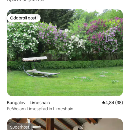
Odabrali gosti
Odabrali gosti
Bungalov – Limeshain
Prosječna ocje
4,84 (38)
FeWo am Limespfad in Limeshain
Superhost
Superhost