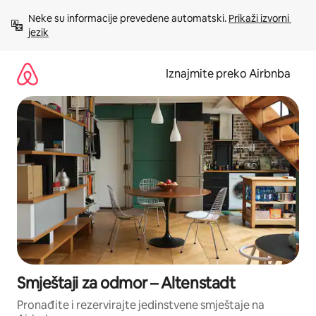
Prijeđi
Neke su informacije prevedene automatski. 
Prikaži izvorni 
na
jezik
sadržaj
Iznajmite preko Airbnba
Smještaji za odmor – Altenstadt
Pronađite i rezervirajte jedinstvene smještaje na