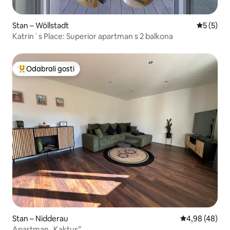
Stan – Wöllstadt
Prosječna
5 (5)
Katrin´s Place: Superior apartman s 2 balkona
Odabrali gosti
Među najviše rangiranima s oznakom „Odabrali gosti”
Stan – Nidderau
Prosječna ocje
4,98 (48)
Apartman „Kaktus”