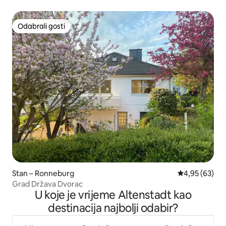
Odabrali gosti
Odabrali gosti
Stan – Ronneburg
Prosječna ocje
4,95 (63)
Grad Država Dvorac
U koje je vrijeme Altenstadt kao
destinacija najbolji odabir?