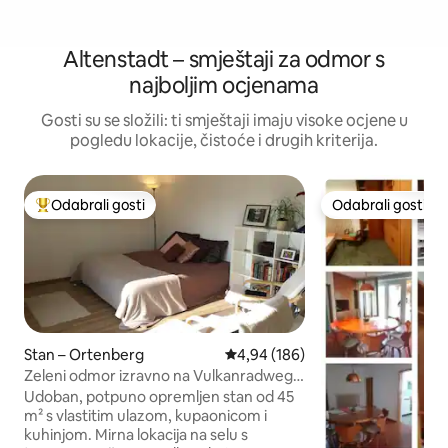
Altenstadt – smještaji za odmor s
najboljim ocjenama
Gosti su se složili: ti smještaji imaju visoke ocjene u
pogledu lokacije, čistoće i drugih kriterija.
Odabrali gosti
Odabrali gosti
Među najviše rangiranima s oznakom „Odabrali gosti”
Odabrali gosti
Stan – Ortenberg
Prosječna ocjena: 4,94/5, recenzi
4,94 (186)
Zeleni odmor izravno na Vulkanradwegu
– čista priroda
Udoban, potpuno opremljen stan od 45
m² s vlastitim ulazom, kupaonicom i
kuhinjom. Mirna lokacija na selu s