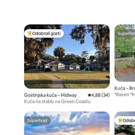
Odabrali gosti
Superho
Među najviše rangiranima s oznakom „Odabrali gosti”
Superho
Kuća – Br
*Bazen *M
Gostinjska kuća – Midway
Prosječna ocjena: 4,88/
4,88 (34)
*Ograda *P
Kuća na stablu na Green Coastu
*Privatni
Superhost
Odabra
Superhost
Među naj