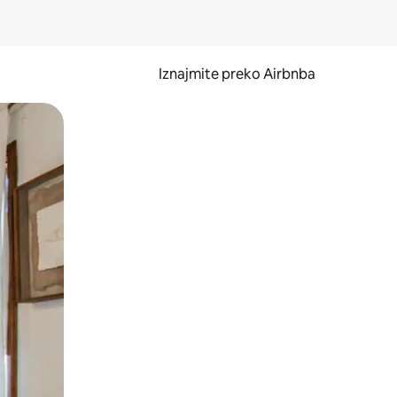
Iznajmite preko Airbnba
li prelaskom prstom po zaslonu.