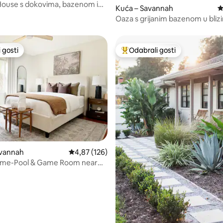
House s dokovima, bazenom i
5, recenzija: 82
Kuća – Savannah
P
 ognjištem
Oaza s grijanim bazenom u blizi
Savannah + plaža Tybee
 gosti
Odabrali gosti
 gosti
Među najviše rangiranima s oz
, recenzija: 112
avannah
Prosječna ocjena: 4,87/5, recenzija: 126
4,87 (126)
ome-Pool & Game Room near
ach