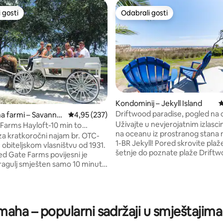
 gosti
Odabrali gosti
 gosti
Odabrali gosti
, recenzija: 238
Kondominij – Jekyll Island
P
Driftwood paradise, pogled na 
na farmi – Savanna
Prosječna ocjena: 4,95/5, recenzija: 237
4,95 (237)
Uživajte u nevjerojatnim izlasc
Farms Hayloft-10 min to
na oceanu iz prostranog stana 
Savannah
za kratkoročni najam br. OTC-
1-BR Jekyll! Pored skrovite plaže
šetnje do poznate plaže Driftw
ed Gate Farms povijesni je
Ažurirana jedinica u prizemlju
dragulj smješten samo 10 minuta
primiti 4 osobe (s kaučem na
ta Savannah i 30 minuta od
razvlačenje). Proširena terasa 
ee. Nekoć jedna od najstarijih
panoramski pogled na obalu. K
h farmi u Georgiji, a sada je
ima bazen, fitness centar, odbo
ržavanja događaja koji su
maha – popularni sadržaji u smještaji
košarku, igralište, najam bicikal
rojne nagrade, popularan park za
za piknik/roštilj, restoran i još
 mnoge prijateljske domaće