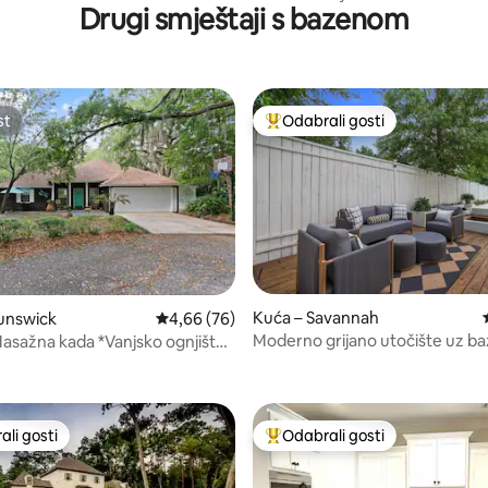
Drugi smještaji s bazenom
st
Odabrali gosti
st
Među najviše rangiranima s oz
Kuća – Savannah
unswick
Prosječna ocjena: 4,66/5, recenzija: 76
4,66 (76)
Moderno grijano utočište uz b
asažna kada *Vanjsko ognjište
5, recenzija: 34
rostorija za igranje igara
li gosti
Odabrali gosti
više rangiranima s oznakom „Odabrali gosti”
Među najviše rangiranima s oz