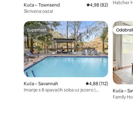
Hatcher 
Kuća – Townsend
Prosječna ocjena: 4,98/
4,98 (82)
privatnim
Skrivena oaza!
Superhost
Odabrali
Superhost
Odabrali
Kuća – Savannah
Prosječna ocjena: 4,88/5
4,88 (112)
Imanje s 8 spavaćih soba uz jezero |
Kuća – S
Bazen, masažna kada i pristup jezeru
Family H
City & Be