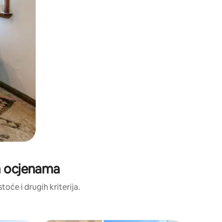
im ocjenama
toće i drugih kriterija.