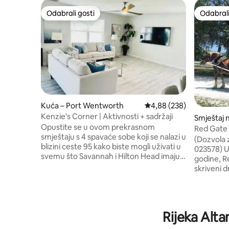
Odabrali gosti
Odabrali
Odabrali gosti
Odabrali
Kuća – Port Wentworth
Prosječna ocjena: 4,88/5
4,88 (238)
Kenzie's Corner | Aktivnosti + sadržaji
Smještaj 
Opustite se u ovom prekrasnom
h
Red Gate 
smještaju s 4 spavaće sobe koji se nalazi u
Historic 
(Dozvola 
blizini ceste 95 kako biste mogli uživati u
023578) U obiteljskom vlasništvu od 1931.
svemu što Savannah i Hilton Head imaju
godine, R
za ponuditi. Uključeno BESPLATNO u
skriveni 
vašu rezervaciju: Kajaci s prslucima za
od središ
spašavanje, bicikli, videoigre s virtualnom
otoka Tyb
stvarnošću, veliko ograđeno dvorište.
mljekarski
Potpuno opremljena kuhinja, pametni
mjesto od
Rijeka Alta
televizori u svakoj sobi i mnoštvo
osvojili b
igračaka za bazen za sve uzraste!!!!
kampere i