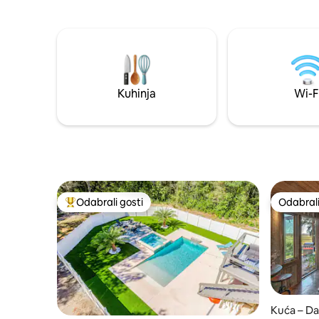
Bazen je zatvoren do 15. svibnja zbog
životinje. HayLoft nudi miran, jedinstven
renovacije. Biciklističke ograde, jezera,
smještaj 
teretana/bazen i igralište! ● Utičnica ●
potpuno 
Kuglanje/IMAX ● Go/Carts ● Tybee
kupaonico
Island ● Hilton Head
velikom 
Kuhinja
Wi-F
Odabrali gosti
Odabrali
Među najviše rangiranima s oznakom „Odabrali gosti”
Odabrali
Kuća – Da