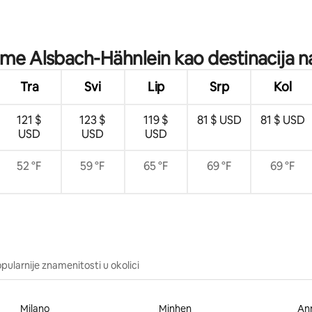
/5, recenzija: 12
jeme Alsbach-Hähnlein kao destinacija na
Tra
Svi
Lip
Srp
Kol
121 $
123 $
119 $
81 $ USD
81 $ USD
USD
USD
USD
52 °F
59 °F
65 °F
69 °F
69 °F
pularnije znamenitosti u okolici
Milano
Minhen
An