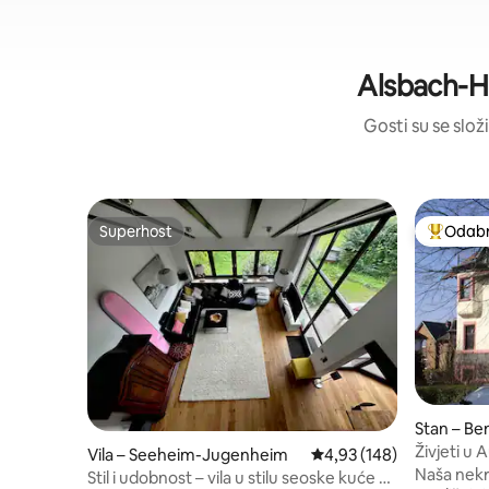
Alsbach-Hä
Gosti su se složi
Superhost
Odabra
Superhost
Među naj
Stan – B
Živjeti u 
Vila – Seeheim-Jugenheim
Prosječna ocjena: 4,93/5
4,93 (148)
Naša nekr
Stil i udobnost – vila u stilu seoske kuće na