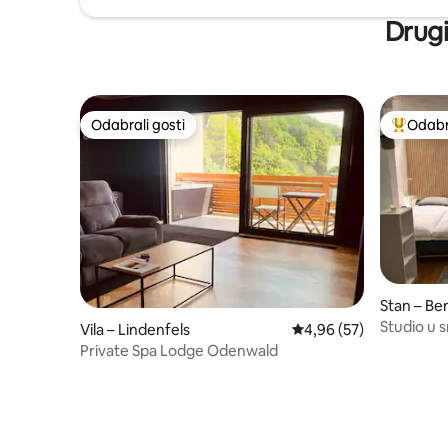
Drugi
Odabrali gosti
Odabra
Odabrali gosti
Među naj
Stan – B
Studio u s
Vila – Lindenfels
Prosječna ocjena: 4,96/
4,96 (57)
Fürstenla
Private Spa Lodge Odenwald