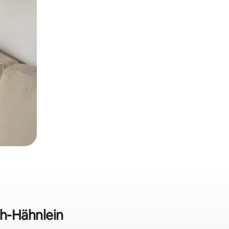
ch-Hähnlein