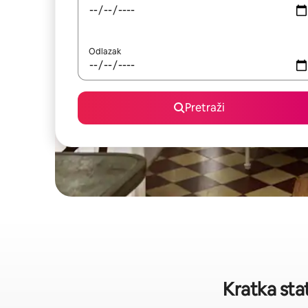
Odlazak
Pretraži
Kratka sta