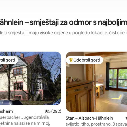
hnlein – smještaji za odmor s najbolj
li: ti smještaji imaju visoke ocjene u pogledu lokacije, čistoće i
li gosti
Odabrali gosti
više rangiranima s oznakom „Odabrali gosti”
Među najviše rangiranima s oz
ensheim
Prosječna ocjena: 5/5, recenzija: 292
5 (292)
Auerbacher Jugendstilvilla
, recenzija: 148
Stan – Alsbach-Hähnlein
etnina nalazi se na mirnoj,
svijetlo, tiho, prostrano, 3 spa