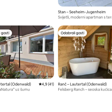
Stan – Seeheim-Jugenheim
Svijetli, moderni apartman s t
 gosti
Odabrali gosti
 gosti
Odabrali gosti
utertal (Odenwald)
Prosječna ocjena: 4,9/5, recenzija: 41
4,9 (41)
Ranč – Lautertal (Odenwald)
aNatura” uz šumu
Felsberg Ranch – seoska kućica