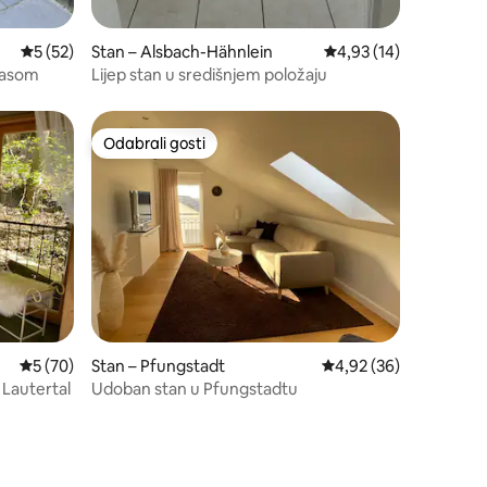
Prosječna ocjena: 5/5, recenzija: 52
5 (52)
Stan – Alsbach-Hähnlein
Prosječna ocjena: 4,93
4,93 (14)
erasom
Lijep stan u središnjem položaju
Odabrali gosti
Odabrali gosti
Prosječna ocjena: 5/5, recenzija: 70
5 (70)
Stan – Pfungstadt
Prosječna ocjena: 4,92
4,92 (36)
 Lautertal
Udoban stan u Pfungstadtu