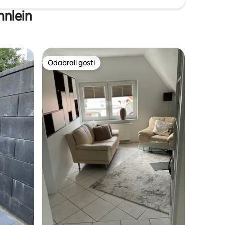
hnlein
Odabrali gosti
nakom „Odabrali gosti”
Odabrali gosti