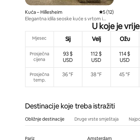
Kuća – Hillesheim
Prosječna ocjena: 5
5 (12)
Elegantna idila seoske kuće s vrtom i
U koje je vri
saunom
Mjesec
Sij
Velj
Ožu
93 $
112 $
114 $
Prosječna
cijena
USD
USD
USD
36 °F
38 °F
45 °F
Prosječna
temp.
Destinacije koje treba istražiti
Obližnje destinacije
Druge vrste smještaja
Najpo
Pariz
Amsterdam