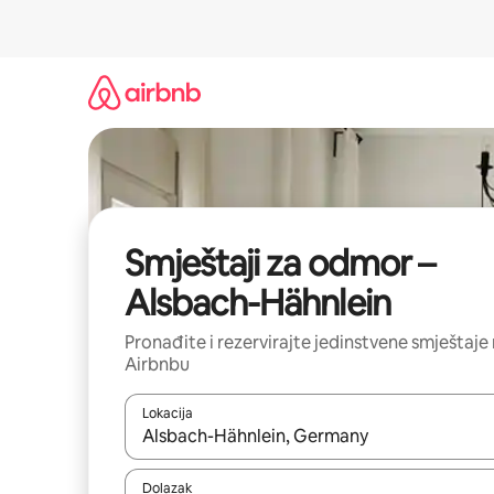
Prijeđi
na
sadržaj
Smještaji za odmor –
Alsbach-Hähnlein
Pronađite i rezervirajte jedinstvene smještaje
Airbnbu
Lokacija
Kada budu dostupni rezultati, moći ćete ih pregle
Dolazak