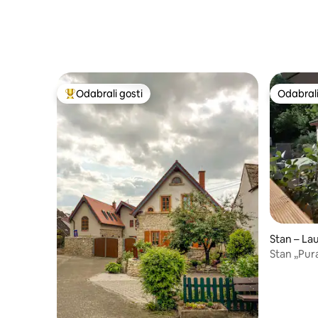
Odabrali gosti
Odabrali
Među najviše rangiranima s oznakom „Odabrali gosti”
Odabrali
Stan – La
Stan „Pur