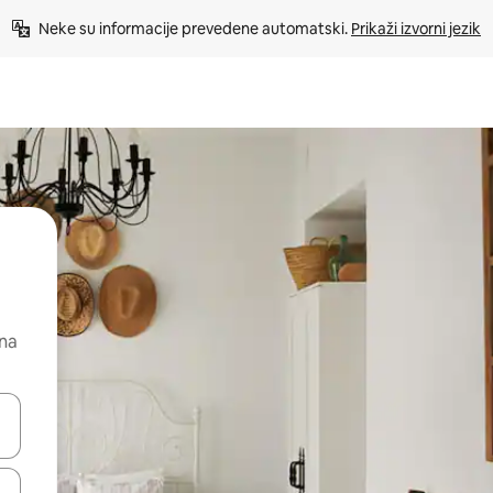
Neke su informacije prevedene automatski. 
Prikaži izvorni jezik
 na
dati koristeći se strelicama prema gore i prema dolje, kao i dodirom i