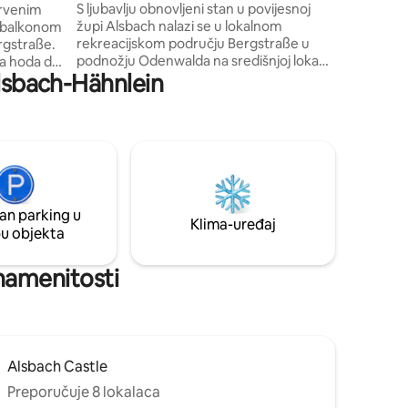
potpuno 
m²
S ljubavlju obnovljeni stan u povijesnoj
drvenim
aparat z
župi Alsbach nalazi se u lokalnom
m balkonom
rekreacijskom području Bergstraße u
ergstraße.
podnožju Odenwalda na središnjoj lokaciji
ta hoda do
Alsbach-Hähnlein
između gradskih područja Rajna/Main i
Rajna/Neckar. Savršen je za obitelji ili
A5.
male grupe, za ljubitelje prirode i/ili one
o
koje zanima kultura. Veliki vrt sa starim
furta,
drvećem poziva vas na opuštanje. Nudi 2
e
spavaće sobe, blagovaonicu, dnevni
čkoj
boravak, potpuno opremljenu kuhinju,
ramvaj do
kupaonicu i zasebni WC te parkirno
selu.
an parking u
mjesto.
Klima-uređaj
pu objekta
znamenitosti
Alsbach Castle
Preporučuje 8 lokalaca