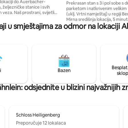
 lokaciji do Auerbacher-
Prekrasan stan s 3 i pol sobe s 
željezničke stanice i svih
parketom i natkrivenim veliki
veza. Naš prostrani, svijetli
(uklj. Vrtni namještaj) u regiji B
an nalazi se u secesijskoj vili s
Mirna središnja lokacija, 5 minu
m namještajem, visokim
aji u smještajima za odmor na lokaciji 
šume, bazena i jezera u blizini. Samo
a od štukature, drvenim
nekoliko minuta do autoceste 
, modernom kupaonicom s tuš
Automobilom 30 - 40 minuta d
 kadom, velikim krevetima,
Heidelberga, Mannheima, Frank
emljenom kuhinjom, kao i
Mainza ili Wiesbadena. Sve što j
nim balkonom s neometanim
potrebno za kupovinu na pješa
 na dvorac Auerbach i
udaljenosti. Željeznička veza, t
bitelji,
Darmstadta i autobusne linije u 
 goste, poslovne klijente.
Besplat
Besplatan parking ispred kuće.
i
Bazen
sklo
nlein: odsjednite u blizini najvažnijih 
Schloss Heiligenberg
Preporučuje 12 lokalaca