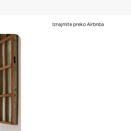
Iznajmite preko Airbnba
li prelaskom prstom po zaslonu.