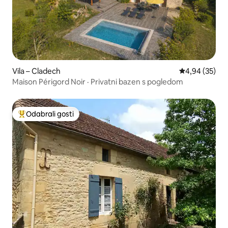
Vila – Cladech
Prosječna ocje
4,94 (35)
Maison Périgord Noir · Privatni bazen s pogledom
Odabrali gosti
Među najviše rangiranima s oznakom „Odabrali gosti”