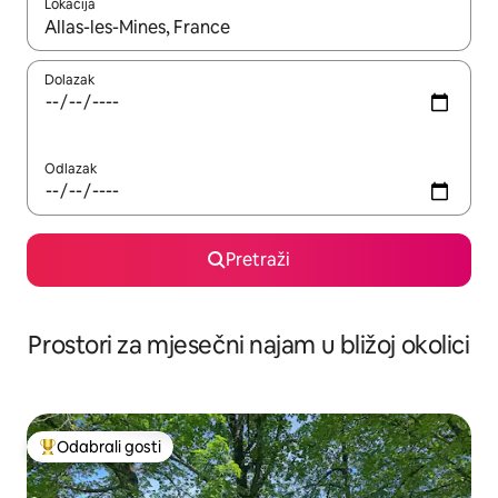
Lokacija
Kada budu dostupni rezultati, moći ćete ih pregledati koristeći
Dolazak
Odlazak
Pretraži
Prostori za mjesečni najam u bližoj okolici
Odabrali gosti
Među najviše rangiranima s oznakom „Odabrali gosti”