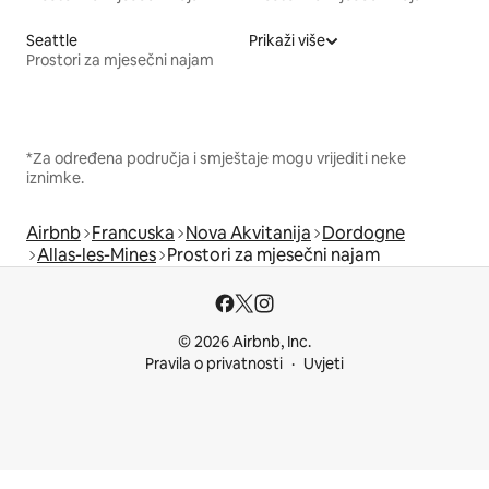
Seattle
Prikaži više
Prostori za mjesečni najam
*Za određena područja i smještaje mogu vrijediti neke
iznimke.
Airbnb
Francuska
Nova Akvitanija
Dordogne
Allas-les-Mines
Prostori za mjesečni najam
© 2026 Airbnb, Inc.
Pravila o privatnosti
Uvjeti