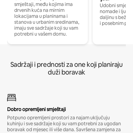
smještaji, među kojima ima
Udobni smještaj
drvenih kuća na mirnim
nomade i ljude 
lokacijama u planinama i
daljinu s bežič
stanova u urbanim sredinama,
i posebnim pro
imaju sve sadržaje koji su vam
potrebni u vašem domu.
Sadržaji i prednosti za one koji planiraju
duži boravak
Dobro opremljeni smještaji
Potpuno opremljeni prostori za najam uključuju
kuhinju i sve sadržaje koji su vam potrebni za ugodan
boravak od mjesec ili više dana. Savršena zamjena za