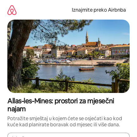
Prijeđi
na
Iznajmite preko Airbnba
sadržaj
Allas-les-Mines: prostori za mjesečni
najam
Potražite smještaj u kojem ćete se osjećati kao kod
kuće kad planirate boravak od mjesec ili više dana.