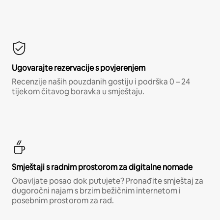
Ugovarajte rezervacije s povjerenjem
Recenzije naših pouzdanih gostiju i podrška 0 – 24
tijekom čitavog boravka u smještaju.
Smještaji s radnim prostorom za digitalne nomade
Obavljate posao dok putujete? Pronađite smještaj za
dugoročni najam s brzim bežičnim internetom i
posebnim prostorom za rad.