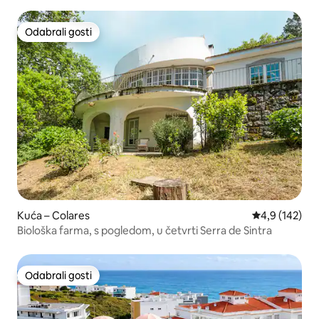
Odabrali gosti
Odabrali gosti
Kuća – Colares
Prosječna ocje
4,9 (142)
Biološka farma, s pogledom, u četvrti Serra de Sintra
Odabrali gosti
Odabrali gosti