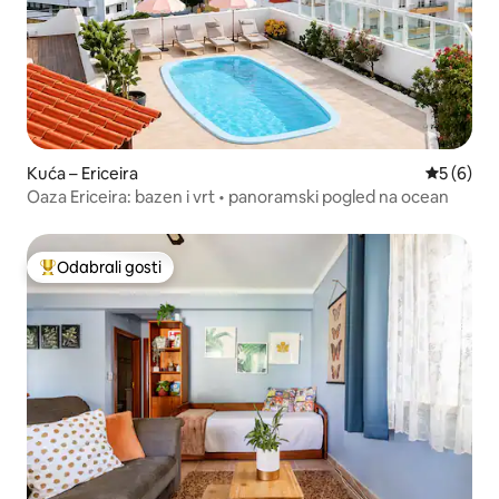
Kuća – Ericeira
Prosječna
5 (6)
Oaza Ericeira: bazen i vrt • panoramski pogled na ocean
Odabrali gosti
Među najviše rangiranima s oznakom „Odabrali gosti”