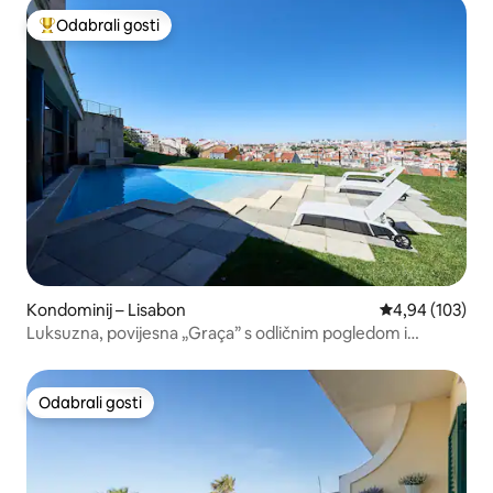
Odabrali gosti
Među najviše rangiranima s oznakom „Odabrali gosti”
Kondominij – Lisabon
Prosječna ocjen
4,94 (103)
Luksuzna, povijesna „Graça” s odličnim pogledom i
bazenom
Odabrali gosti
Odabrali gosti