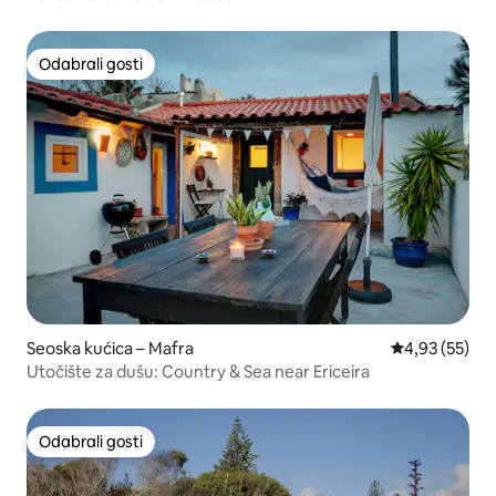
Odabrali gosti
Odabrali gosti
Seoska kućica – Mafra
Prosječna ocje
4,93 (55)
Utočište za dušu: Country & Sea near Ericeira
Odabrali gosti
Odabrali gosti