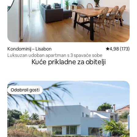
Kondominij – Lisabon
Prosječna ocjen
4,98 (173)
Luksuzan udoban apartman s 3 spavaće sobe
Kuće prikladne za obitelji
Odabrali gosti
Odabrali gosti