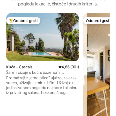
pogledu lokacije, čistoće i drugih kriterija.
Odabrali gosti
Odabrali gosti
Među najviše rangiranima s oznakom „Odabrali gosti”
Odabrali gosti
Kuća – Cascais
Prosječna ocjena: 4,86/5, recenz
4,86 (301)
Šarm i dizajn u kući s bazenom i
predivnim pogledom na more i planine
Promatrajte „crne ptice” ujutro, zalazak
sunca, uživajte u miru i tišini. Uživajte u
jedinstvenom pogledu na more i planinu
iz privatnog salona, beskonačnog
bazena, „Serra de Sintra”- čarobne
planine, začarane šume, samostana i
palača. Mogućnost uključivanja radnog
stola. Postoji i mogućnost prihvaćanja