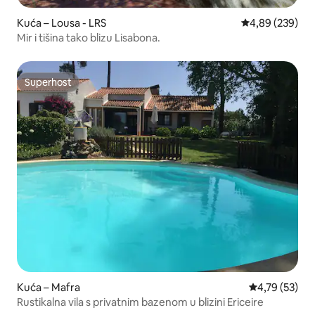
Kuća – Lousa - LRS
Prosječna ocjen
4,89 (239)
Mir i tišina tako blizu Lisabona.
Superhost
Superhost
Kuća – Mafra
Prosječna ocje
4,79 (53)
Rustikalna vila s privatnim bazenom u blizini Ericeire