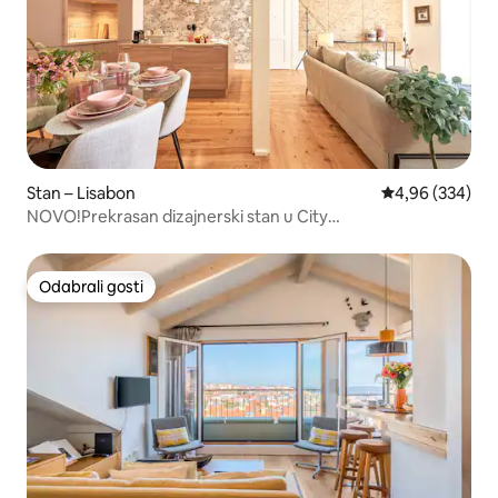
Stan – Lisabon
Prosječna ocjen
4,96 (334)
NOVO!Prekrasan dizajnerski stan u City
Centeru_3BR_2WC_AC
Odabrali gosti
Odabrali gosti