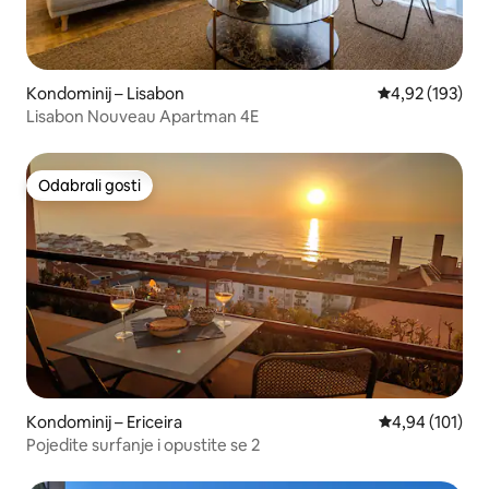
Kondominij – Lisabon
Prosječna ocjen
4,92 (193)
Lisabon Nouveau Apartman 4E
Odabrali gosti
Odabrali gosti
Kondominij – Ericeira
Prosječna ocjen
4,94 (101)
Pojedite surfanje i opustite se 2