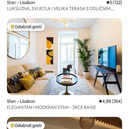
Stan – Lisabon
Prosječna o
5 (122)
LUKSUZNA, SVIJETLA I VELIKA TERASA S ODLIČNIM
POGLEDOM
Odabrali gosti
Među najviše rangiranima s oznakom „Odabrali gosti”
Stan – Lisabon
Prosječna ocjen
4,98 (354)
ELEGANTAN I MODERAN STAN – SRCE BAIXE
Odabrali gosti
Među najviše rangiranima s oznakom „Odabrali gosti”