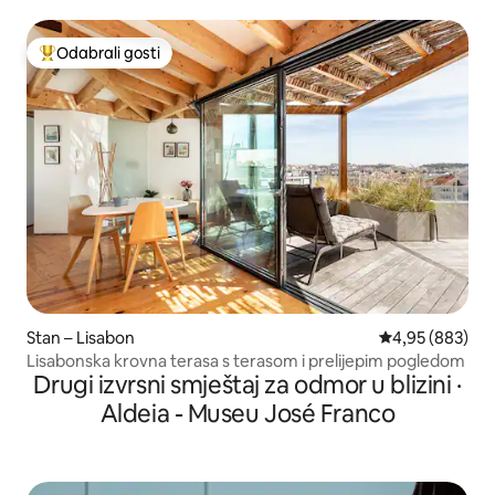
lokacija
Odabrali gosti
Među najviše rangiranima s oznakom „Odabrali gosti”
Stan – Lisabon
Prosječna ocjen
4,95 (883)
Lisabonska krovna terasa s terasom i prelijepim pogledom
Drugi izvrsni smještaj za odmor u blizini ·
Aldeia - Museu José Franco