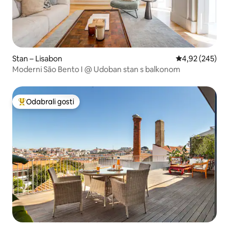
Stan – Lisabon
Prosječna ocjen
4,92 (245)
Moderni São Bento I @ Udoban stan s balkonom
Odabrali gosti
Među najviše rangiranima s oznakom „Odabrali gosti”