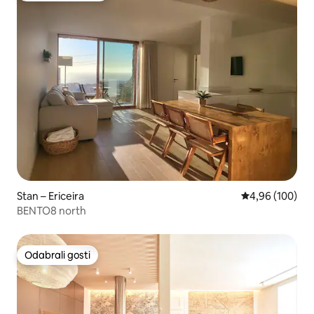
Stan – Ericeira
Prosječna ocjen
4,96 (100)
BENTO8 north
Odabrali gosti
Odabrali gosti