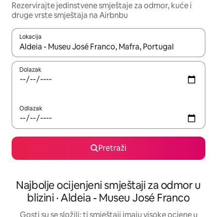
Rezervirajte jedinstvene smještaje za odmor, kuće i
druge vrste smještaja na Airbnbu
Lokacija
Kada budu dostupni rezultati, moći ćete ih pregledati koristeći
Dolazak
Odlazak
Pretraži
Najbolje ocijenjeni smještaji za odmor u
blizini · Aldeia - Museu José Franco
Gosti su se složili: ti smještaji imaju visoke ocjene u