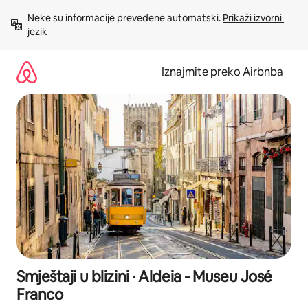
Prijeđi
Neke su informacije prevedene automatski. 
Prikaži izvorni 
na
jezik
sadržaj
Iznajmite preko Airbnba
Smještaji u blizini · Aldeia - Museu José
Franco