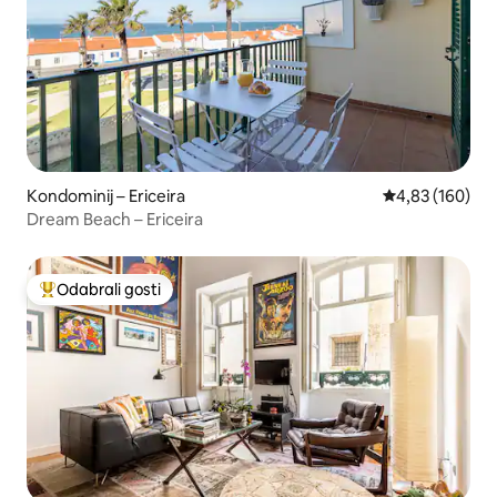
Kondominij – Ericeira
Prosječna ocjen
4,83 (160)
Dream Beach – Ericeira
Odabrali gosti
Među najviše rangiranima s oznakom „Odabrali gosti”