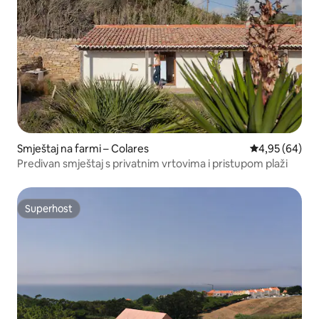
Smještaj na farmi – Colares
Prosječna ocje
4,95 (64)
Predivan smještaj s privatnim vrtovima i pristupom plaži
Superhost
Superhost