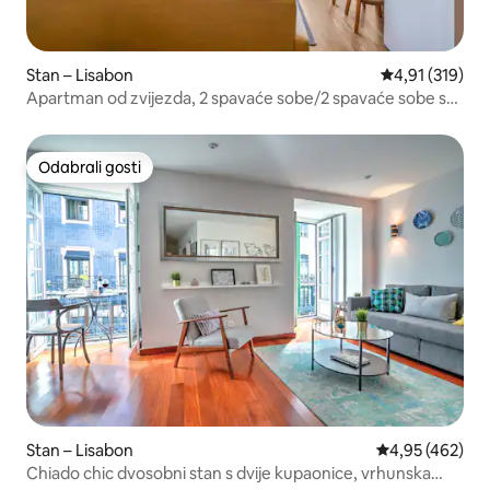
Stan – Lisabon
Prosječna ocjen
4,91 (319)
Apartman od zvijezda, 2 spavaće sobe/2 spavaće sobe s
pogledom na rijeku i grad
Odabrali gosti
Odabrali gosti
Stan – Lisabon
Prosječna ocjen
4,95 (462)
Chiado chic dvosobni stan s dvije kupaonice, vrhunska