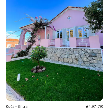
Kuća – Sintra
Prosječna ocje
4,97 (79)