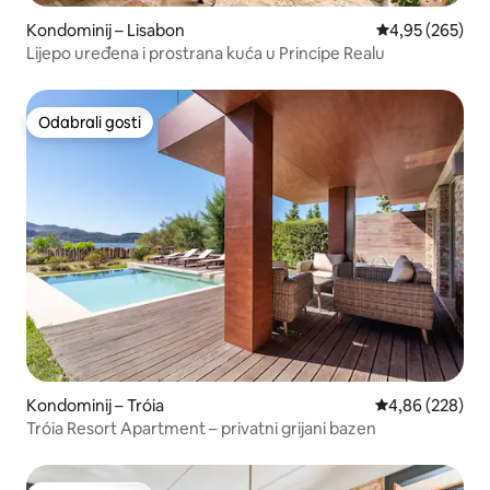
Kondominij – Lisabon
Prosječna ocjen
4,95 (265)
Lijepo uređena i prostrana kuća u Principe Realu
Odabrali gosti
Odabrali gosti
Kondominij – Tróia
Prosječna ocjen
4,86 (228)
Tróia Resort Apartment – privatni grijani bazen