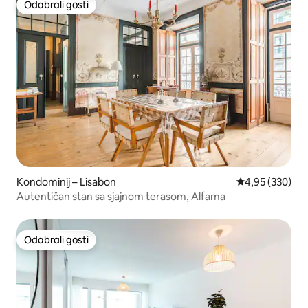
Odabrali gosti
Odabrali gosti
Kondominij – Lisabon
Prosječna ocjen
4,95 (330)
Autentičan stan sa sjajnom terasom, Alfama
Odabrali gosti
Odabrali gosti