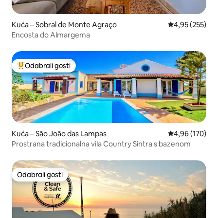
Kuća – Sobral de Monte Agraço
Prosječna ocjen
4,95 (255)
Encosta do Almargema
Odabrali gosti
Među najviše rangiranima s oznakom „Odabrali gosti”
Kuća – São João das Lampas
Prosječna ocjen
4,96 (170)
Prostrana tradicionalna vila Country Sintra s bazenom
Odabrali gosti
Odabrali gosti