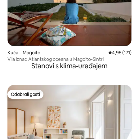
Kuća – Magoito
Prosječna ocje
4,95 (171)
Vila iznad Atlantskog oceana u Magoito-Sintri
Stanovi s klima-uređajem
Odabrali gosti
Odabrali gosti