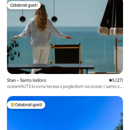
Odabrali gosti
Odabrali gosti
Stan – Santo Isidoro
Prosječna 
5 (27)
oceanHUTS krovna terasa s pogledom na ocean | samo za
odrasle 14+
Odabrali gosti
Među najviše rangiranima s oznakom „Odabrali gosti”