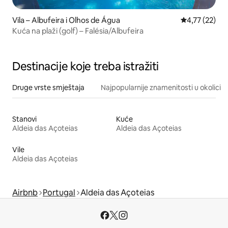
Vila – Albufeira i Olhos de Água
Prosječna ocje
4,77 (22)
Kuća na plaži (golf) – Falésia/Albufeira
Destinacije koje treba istražiti
Druge vrste smještaja
Najpopularnije znamenitosti u okolici
Stanovi
Kuće
Aldeia das Açoteias
Aldeia das Açoteias
Vile
Aldeia das Açoteias
Airbnb
Portugal
Aldeia das Açoteias