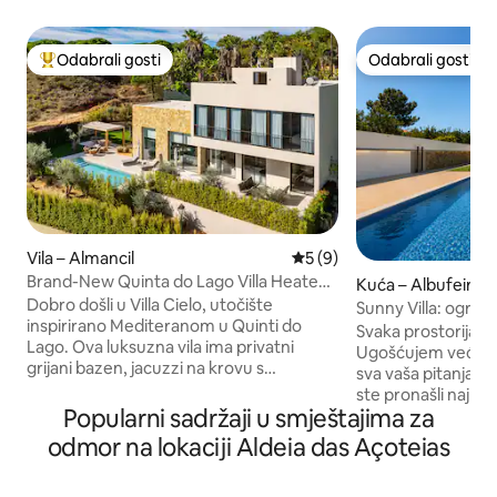
Odabrali gosti
Odabrali gosti
Među najviše rangiranima s oznakom „Odabrali gosti”
Odabrali gosti
Vila – Almancil
Prosječna ocjena: 5/5, rece
5 (9)
Brand-New Quinta do Lago Villa Heated
Kuća – Albufeira i
Pool&Jacuzzi
Dobro došli u Villa Cielo, utočište
Sunny Villa: ogromn
inspirirano Mediteranom u Quinti do
zabava uz stolni te
Svaka prostorija i
Lago. Ova luksuzna vila ima privatni
Ugošćujem već 3 g
grijani bazen, jacuzzi na krovu s
sva vaša pitanja kak
ognjištem i potpuno opremljenu vanjsku
ste pronašli najbol
kuhinju. Uz četiri spavaće sobe s
Popularni sadržaji u smještajima za
Algarveu. Privatna vila od 230 m² s
privatnim kupaonicama, sobu za osoblje,
velikim bazenom (
odmor na lokaciji Aldeia das Açoteias
dizalo i igraonicu sa stolom za stolni
hoda do plaže. Mir i
tenis, bilijarskim stolom i velikim
povezanost. ☞Veliki bazen ☞ Potpuno
televizorom, savršeno je za obitelji ili