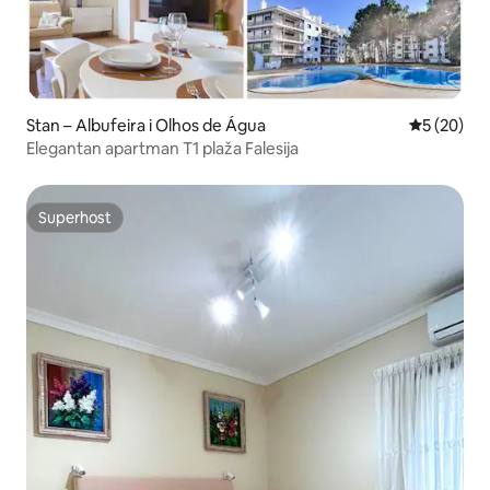
Stan – Albufeira i Olhos de Água
Prosječna o
5 (20)
Elegantan apartman T1 plaža Falesija
Superhost
Superhost