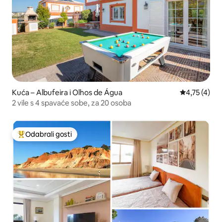
Kuća – Albufeira i Olhos de Água
Prosječna oc
4,75 (4)
2 vile s 4 spavaće sobe, za 20 osoba
Odabrali gosti
Među najviše rangiranima s oznakom „Odabrali gosti”