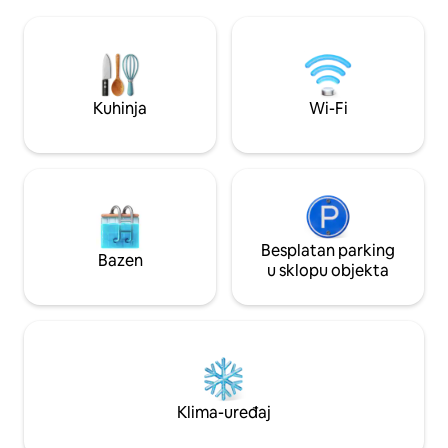
opremljena kuhinj
grupe. Smještena u blizini sportskog
Pametni televizor od 55'' ★ „
kompleksa The Campus, nagrađivanih
na mnogim lokacija
golf terena i vrhunskih restorana, Villa
osjećali kao kod kuće.” Idealno za 
Cielo nudi vrhunski spoj luksuza,
parove ili male gr
udobnosti i praktičnosti.
bez izolacije.
Kuhinja
Wi-Fi
Besplatan parking
Bazen
u sklopu objekta
Klima-uređaj