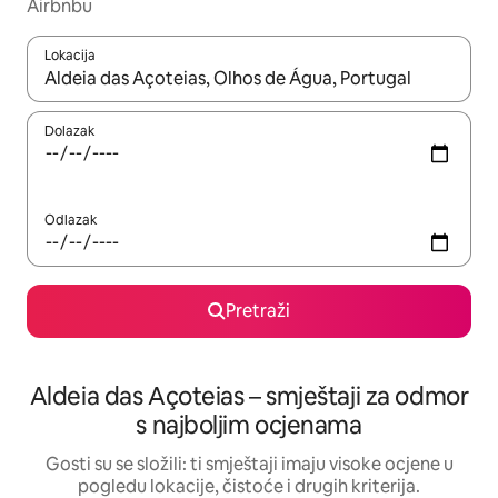
Airbnbu
Lokacija
Kada budu dostupni rezultati, moći ćete ih pregledati koristeći
Dolazak
Odlazak
Pretraži
Aldeia das Açoteias – smještaji za odmor
s najboljim ocjenama
Gosti su se složili: ti smještaji imaju visoke ocjene u
pogledu lokacije, čistoće i drugih kriterija.