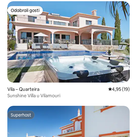
Odabrali gosti
Odabrali gosti
Vila – Quarteira
Prosječna ocje
4,95 (19)
Sunshine Villa u Vilamouri
Superhost
Superhost