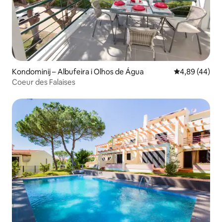
Kondominij – Albufeira i Olhos de Água
Prosječna ocje
4,89 (44)
Coeur des Falaises