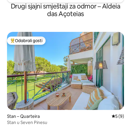
Drugi sjajni smještaji za odmor – Aldeia
das Açoteias
Odabrali gosti
Među najviše rangiranima s oznakom „Odabrali gosti”
Stan – Quarteira
Prosječna
5 (9)
Stan u Seven Pinesu