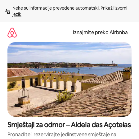
Prijeđi
Neke su informacije prevedene automatski. 
Prikaži izvorni 
na
jezik
sadržaj
Iznajmite preko Airbnba
Smještaji za odmor – Aldeia das Açoteias
Pronađite i rezervirajte jedinstvene smještaje na