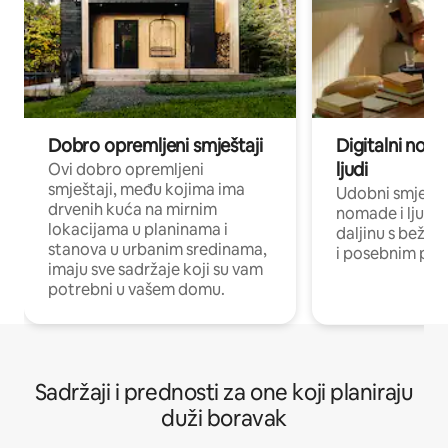
Dobro opremljeni smještaji
Digitalni noma
ljudi
Ovi dobro opremljeni
smještaji, među kojima ima
Udobni smještaj
drvenih kuća na mirnim
nomade i ljude 
lokacijama u planinama i
daljinu s bežič
stanova u urbanim sredinama,
i posebnim pro
imaju sve sadržaje koji su vam
potrebni u vašem domu.
Sadržaji i prednosti za one koji planiraju
duži boravak