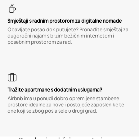
Smještaji s radnim prostorom za digitalne nomade
Obavljate posao dok putujete? Pronađite smještaj za
dugoročni najam s brzim bežičnim internetom i
posebnim prostorom za rad.
Tražite apartmane s dodatnim uslugama?
Airbnb ima u ponudi dobro opremljene stambene
prostore idealne za nove i postojeće zaposlenike te
one koji se zbog posla sele u drugi grad.