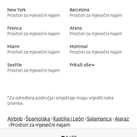
New York
Barcelona
Prostori za mjesečni najam
Prostori za mjesečni najam
Firenca
Atena
Prostori za mjesečni najam
Prostori za mjesečni najam
Miami
Montreal
Prostori za mjesečni najam
Prostori za mjesečni najam
Seattle
Prikaži više
Prostori za mjesečni najam
*Za određena područja i smještaje mogu vrijediti neke
iznimke.
Airbnb
Španjolska
Kastilja i León
Salamanca
Alaraz
Prostori za mjesečni najam