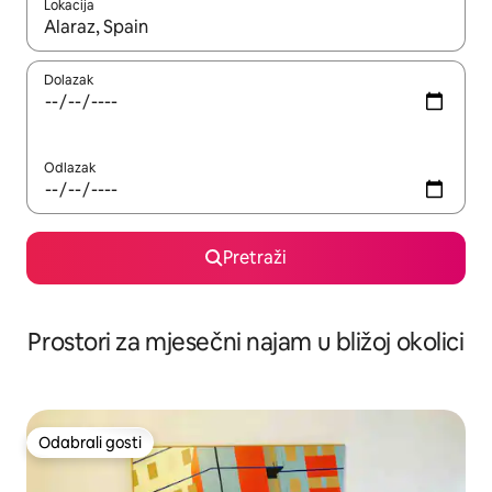
Lokacija
Kada budu dostupni rezultati, moći ćete ih pregledati koristeći
Dolazak
Odlazak
Pretraži
Prostori za mjesečni najam u bližoj okolici
Odabrali gosti
Odabrali gosti