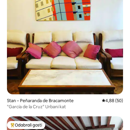
Stan – Peñaranda de Bracamonte
Prosječna ocje
4,88 (50)
"García de la Cruz" Urbani kat
Odabrali gosti
Među najviše rangiranima s oznakom „Odabrali gosti”