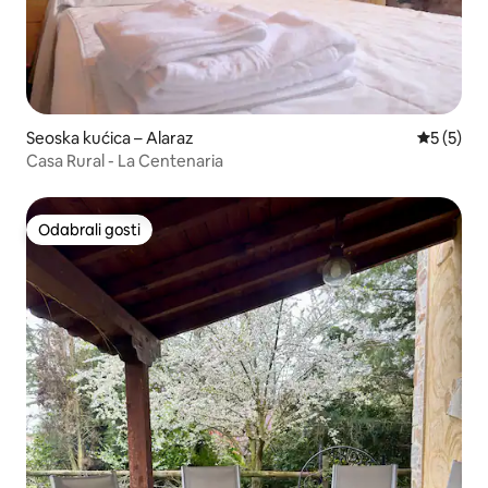
Seoska kućica – Alaraz
Prosječna
5 (5)
Casa Rural - La Centenaria
Odabrali gosti
Odabrali gosti