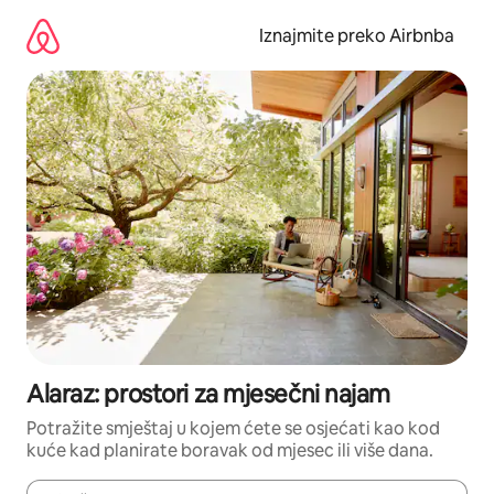
Prijeđi
na
Iznajmite preko Airbnba
sadržaj
Alaraz: prostori za mjesečni najam
Potražite smještaj u kojem ćete se osjećati kao kod
kuće kad planirate boravak od mjesec ili više dana.