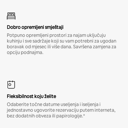
Dobro opremljeni smještaji
Potpuno opremljeni prostori za najam uključuju
kuhinju i sve sadržaje koji su vam potrebni za ugodan
boravak od mjesec ili više dana. Savršena zamjena za
opciju podnajma.
Fleksibilnost koju želite
Odaberite točne datume useljenja i iseljenja i
jednostavno ugovorite rezervaciju putem interneta,
bez dodatnih obveza ili papirologije.*