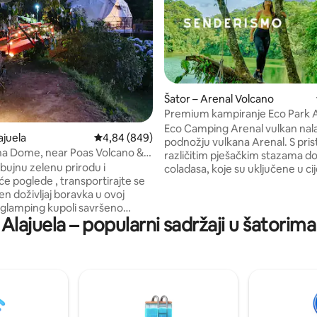
Šator – Arenal Volcano
Premium kampiranje Eco Park A
Eco Camping Arenal vulkan nalazi se u
ajuela
Prosječna ocjena: 4,84/5, recenzija: 849
4,84 (849)
podnožju vulkana Arenal. S pr
a Dome, near Poas Volcano &
različitim pješačkim stazama do
t
bujnu zelenu prirodu i
coladasa, koje su uključene u ci
će poglede , transportirajte se
osobi. Šatori za kampiranje uključuju
en doživljaj boravka u ovoj
vodootporni madrac, kao i jastuke i 
 glamping kupoli savršeno
za kampiranje. Uključuje pristu
Alajuela – popularni sadržaji u šatorima
j na samo 35 minuta od zračne
termalnim izvorima i ulazu u ek
 grada Alajuela, 5 minuta od
park vulkan Arenal, kao i osnov
Alsacia Starbucks Coffee farm,
opremu koja bi bila roštilj i kom
 minuta udaljen od La Paz
usluge. Prekrasno mjesto za ljub
 Gardens i Poas vulkan. Ova
prirode za ljubitelje prirode. Ukl
na kupola opremljena je sa
kuhinjske potrepštine
 vam je potrebno, od bračnog
 vrućih tuševa, čajne kuhinje,