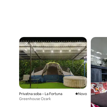
Privatna soba – La Fortuna
Novi smještaj
Novo
Greenhouse Ozark