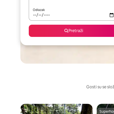
Odlazak
Pretraži
Gosti su se slož
Superho
Superho