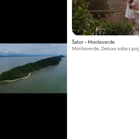
Šator – Monteverde
Monteverde, Deluxe soba s po