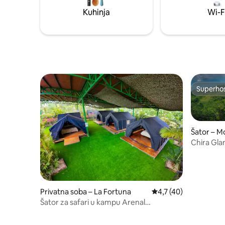
hladnjakom i uređajima za uživanje u
terase i 
Kuhinja
Wi-F
kuhanju
Superho
Superho
Šator – 
Chira Glam
Monteve
Privatna soba – La Fortuna
Prosječna ocjena: 4,7/
4,7 (40)
Šator za safari u kampu Arenal
Backpackers Resort