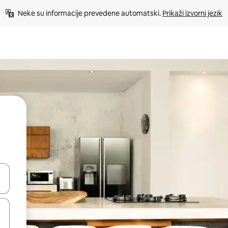
Neke su informacije prevedene automatski. 
Prikaži izvorni jezik
dati koristeći se strelicama prema gore i prema dolje, kao i dodirom i