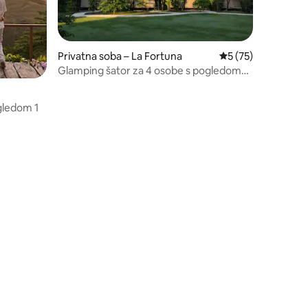
Privatna soba – La Fortuna
Prosječna ocjena: 5
5 (75)
Glamping šator za 4 osobe s pogledom
na vulkan Arenal
gledom 1