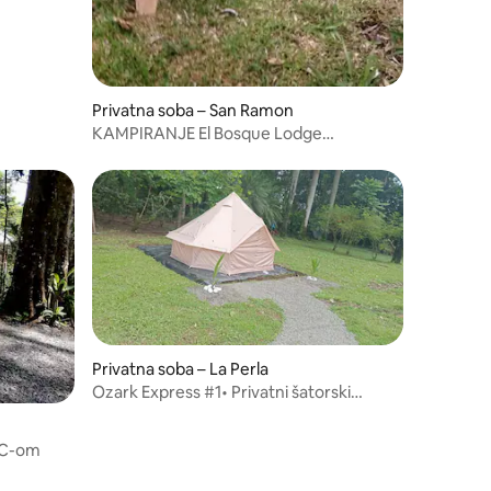
Privatna soba – San Ramon
KAMPIRANJE El Bosque Lodge
AGROECOTURISMO
Privatna soba – La Perla
Ozark Express #1• Privatni šatorski
smještaj u džungli• Pristup rijeci
WC-om