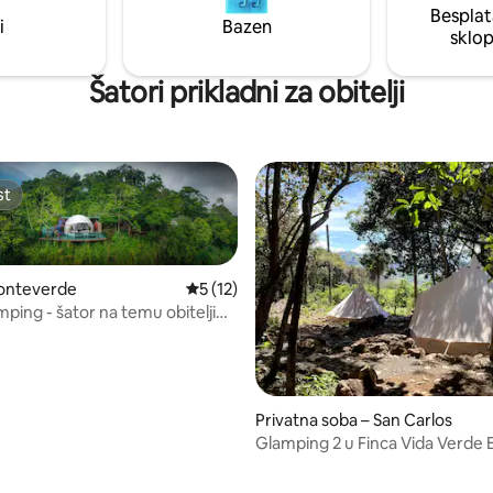
Besplat
još mnogo toga.
i
Bazen
sklo
Šatori prikladni za obitelji
st
st
Monteverde
Prosječna ocjena: 5/5, recenzija: 12
5 (12)
ping - šator na temu obitelji
rde
5, recenzija: 40
Privatna soba – San Carlos
Glamping 2 u Finca Vida Verde
Retreat