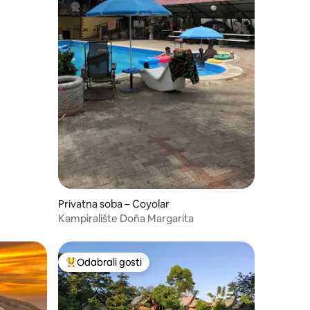
Privatna soba – Coyolar
Kampiralište Doña Margarita
Odabrali gosti
Među najviše rangiranima s oznakom „Odabrali gosti”