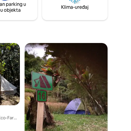
an parking u
samo 30 minuta
Klima-uređaj
pu objekta
 Eco-Farm