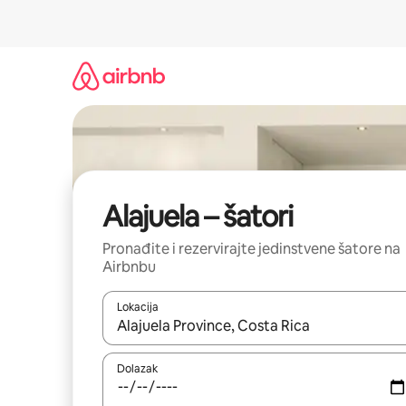
Prijeđi
na
sadržaj
Alajuela – šatori
Pronađite i rezervirajte jedinstvene šatore na
Airbnbu
Lokacija
Kada budu dostupni rezultati, moći ćete ih pregle
Dolazak