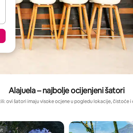
Alajuela – najbolje ocijenjeni šatori
ili: ovi šatori imaju visoke ocjene u pogledu lokacije, čistoće i 
st
st