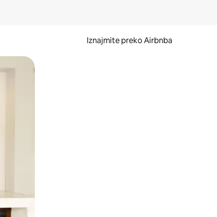
Iznajmite preko Airbnba
li prelaskom prstom po zaslonu.