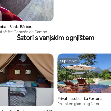
soba – Santa Bárbara
 utočište Corazón de Campo
Šatori s vanjskim ognjištem
Superhost
Superhost
Privatna soba – La Fortuna
Premium glamping šator