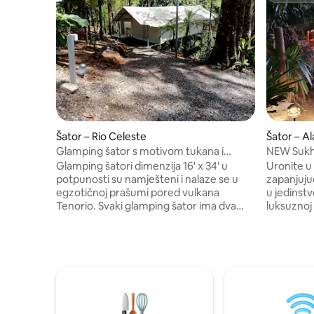
Šator – Rio Celeste
Šator – Al
Glamping šator s motivom tukana i
NEW Sukh
povezanim vanjskim WC-om
SJO Airpr
Glamping šatori dimenzija 16' x 34' u
Uronite u 
potpunosti su namješteni i nalaze se u
zapanjuju
egzotičnoj prašumi pored vulkana
u jedinstv
Tenorio. Svaki glamping šator ima dva
luksuznoj
bračna kreveta i zračni madrac s kojeg se
smješteno
pruža predivan pogled s balkona na vrhu
luke SJO i
stabla. Svaki glamping šator ima povezan
Hacienda 
vanjski WC koji se može zaključati, 2 tuša
i nekoliko
na otvorenom nedaleko od šatora.
Waterfalls
Glamping šatori opremljeni su stolom i
jedinstve
stolicama za blagovanje, ormarom s
svime što
odjećom, mikrovalnom pećnicom,
kreveta do