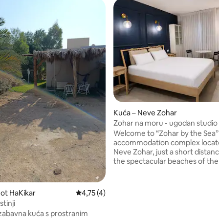
5/5, recenzija: 7
Kuća – Neve Zohar
Zohar na moru - ugodan studio
zajedničkim bazenom u Neve 
Welcome to “Zohar by the Sea” 
accommodation complex locat
Neve Zohar, just a short distan
the spectacular beaches of th
Sea. The complex includes a vill
suites. The suite is designed as a studio
unit and includes a double bed, 
ot HaKikar
Prosječna ocjena: 4,75/5, recenzija: 4
4,75 (4)
table, a TV, a private bathroom,
tinji
equipped kitchenette and a ba
zabavna kuća s prostranim
Guests also have access to a s