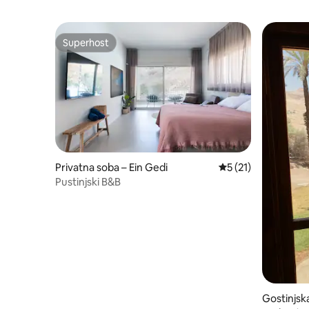
Superhost
Superhost
Privatna soba – Ein Gedi
Prosječna ocjena: 5
5 (21)
Pustinjski B&B
Gostinjsk