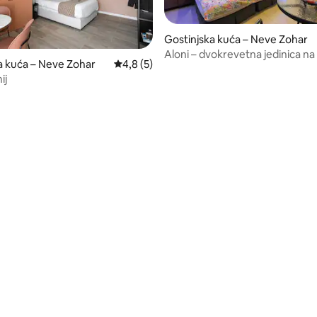
Gostinjska kuća – Neve Zohar
Aloni – dvokrevetna jedinica n
a kuća – Neve Zohar
Prosječna ocjena: 4,8/5, recenzija: 5
4,8 (5)
moru + privatni balkon 30 m
ij
/5, recenzija: 9