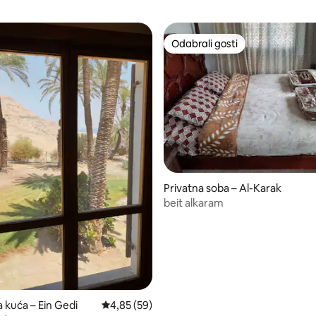
Odabrali gosti
Odabrali gosti
/5, recenzija: 21
Privatna soba – Al-Karak
beit alkaram
a kuća – Ein Gedi
Prosječna ocjena: 4,85/5, recenzija: 59
4,85 (59)