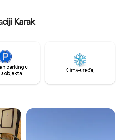
ating
od poznate tvrđave Masada, 20 minuta
od kupanja Mrtvog mora i okružen
vodopadima i prirodnim rezervatima.
ciji Karak
an parking u
Klima-uređaj
pu objekta