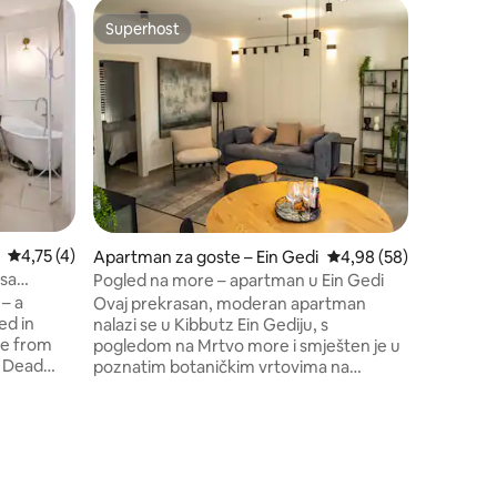
Apartman
Superhost
Superhost
Privatna 
doživljaj
Pobjegni
zadivljuju
autentiča
moj otac 
ćete uživ
udobnom 
okruženj
domaćim j
pripremil
Prosječna ocjena: 4,75/5, recenzija: 4
4,75 (4)
pješačke 
Apartman za goste – Ein Gedi
Prosječna ocjena: 4,98
4,98 (58)
seoskog ž
 sa
Pogled na more – apartman u Ein Gedi
gostoprim
Zohar
– a
Ovaj prekrasan, moderan apartman
nezabora
ed in
nalazi se u Kibbutz Ein Gediju, s
ce from
pogledom na Mrtvo more i smješten je u
e Dead
poznatim botaničkim vrtovima na
a and 3
pustinjskoj planini. Privatni ulaz, dvije
spavaće sobe (obje s TV-om), dva
a dining
balkona, potpuno opremljena čajna
 an
kuhinja (oprema za kuhanje) i kupaonica
thtub.
osmišljena po visokim standardima. Ein
hared
Gedi Kibbutz udaljen je 10 minuta vožnje