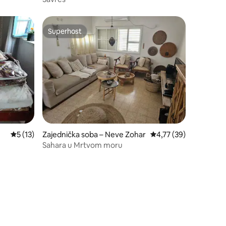
Superhost
Superhost
Prosječna ocjena: 5/5, recenzija: 13
5 (13)
Zajednička soba – Neve Zohar
Prosječna ocjena: 4,77
4,77 (39)
Sahara u Mrtvom moru