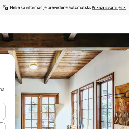
Neke su informacije prevedene automatski. 
Prikaži izvorni jezik
 na
dati koristeći se strelicama prema gore i prema dolje, kao i dodirom i