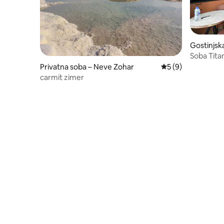
Gostinjsk
Soba Titan
Privatna soba – Neve Zohar
Prosječna ocjena: 5
5 (9)
carmit zimer