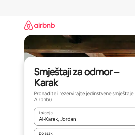
Prijeđi
na
sadržaj
Smještaji za odmor –
Karak
Pronađite i rezervirajte jedinstvene smještaje
Airbnbu
Lokacija
Kada budu dostupni rezultati, moći ćete ih pregle
Dolazak