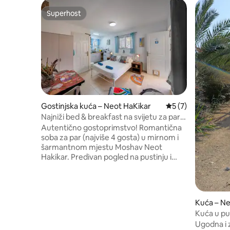
Superhost
Superhost
Gostinjska kuća – Neot HaKikar
Prosječna ocjena: 
5 (7)
Najniži bed & breakfast na svijetu za par
(do 4) u mirnom i sigurnom mjestu
Autentično gostoprimstvo! Romantična
soba za par (najviše 4 gosta) u mirnom i
šarmantnom mjestu Moshav Neot
Hakikar. Predivan pogled na pustinju i
potpuni mir, bazen i masažna kada za
savršeno uživanje. Potpuno opremljena
kuhinja sa svom potrebnom opremom.
Izvrsna strateška lokacija: blizu Mrtvog
Kuća – Ne
mora, Masade i Ein Gedija. Mnogo
Kuća u pus
pješačkih staza u okolici za sve ukuse.
Ugodna i 
Nalazimo se na licu mjesta i pružit ćemo