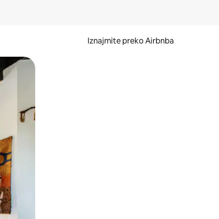
Iznajmite preko Airbnba
li prelaskom prstom po zaslonu.