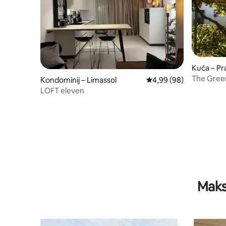
Kuća – Pr
The Gree
Kondominij – Limassol
Prosječna ocjena: 4,99/
4,99 (98)
LOFT eleven
Maks