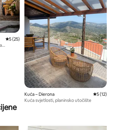
Prosječna ocjena: 5/5, recenzija: 25
5 (25)
ia
Kuća – Dierona
Prosječna ocjena: 5
5 (12)
Kuća svjetlosti, planinsko utočište
ijene