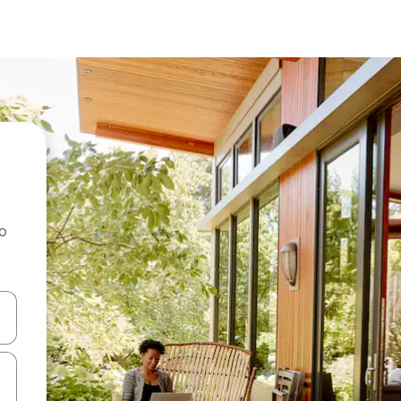
ao
dati koristeći se strelicama prema gore i prema dolje, kao i dodirom i