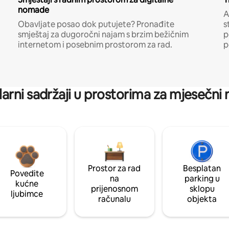
nomade
A
Obavljate posao dok putujete? Pronađite
s
smještaj za dugoročni najam s brzim bežičnim
p
internetom i posebnim prostorom za rad.
p
arni sadržaji u prostorima za mjesečni
Prostor za rad
Besplatan
Povedite
na
parking u
kućne
prijenosnom
sklopu
ljubimce
računalu
objekta