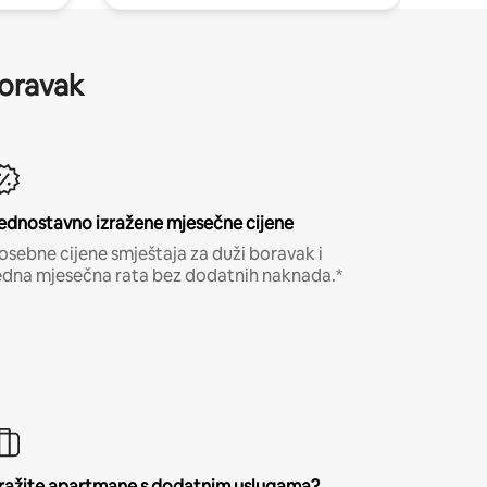
boravak
ednostavno izražene mjesečne cijene
osebne cijene smještaja za duži boravak i
edna mjesečna rata bez dodatnih naknada.*
ražite apartmane s dodatnim uslugama?