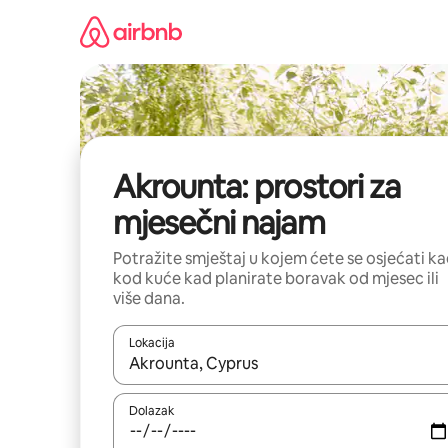
Prijeđi
na
sadržaj
Akrounta: prostori za
mjesečni najam
Potražite smještaj u kojem ćete se osjećati k
kod kuće kad planirate boravak od mjesec ili
više dana.
Lokacija
Kada budu dostupni rezultati, moći ćete ih pregle
Dolazak