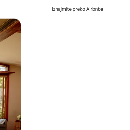
Iznajmite preko Airbnba
li prelaskom prstom po zaslonu.