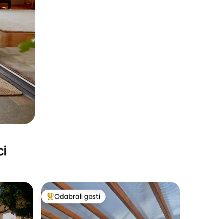
ci
Odabrali gosti
Među najviše rangiranima s oznakom „Odabrali gosti”