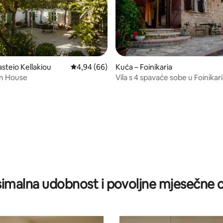
asteio Kellakiou
Prosječna ocjena: 4,94/5, recenzija: 66
4,94 (66)
Kuća – Foinikaria
n House
Vila s 4 spavaće sobe u Foinikar
5, recenzija: 98
Limassolu
imalna udobnost i povoljne mjesečne c