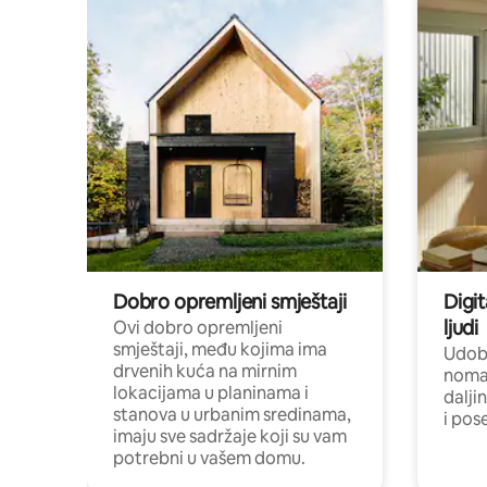
Dobro opremljeni smještaji
Digit
ljudi
Ovi dobro opremljeni
smještaji, među kojima ima
Udobn
drvenih kuća na mirnim
nomad
lokacijama u planinama i
dalji
stanova u urbanim sredinama,
i pos
imaju sve sadržaje koji su vam
potrebni u vašem domu.