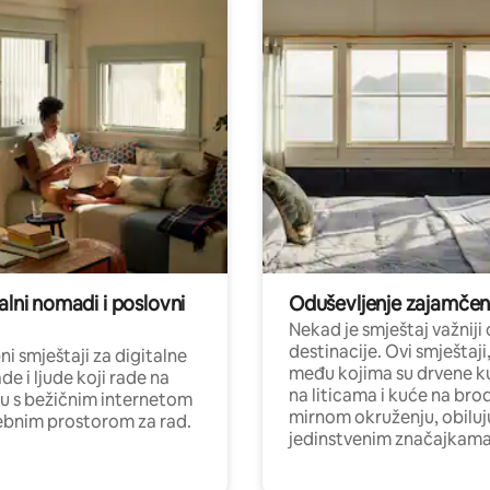
alni nomadi i poslovni
Oduševljenje zajamče
Nekad je smještaj važniji
destinacije. Ovi smještaji
i smještaji za digitalne
među kojima su drvene k
e i ljude koji rade na
na liticama i kuće na bro
nu s bežičnim internetom
mirnom okruženju, obiluj
ebnim prostorom za rad.
jedinstvenim značajkama