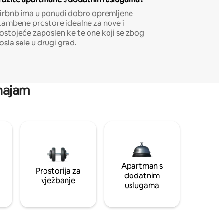
irbnb ima u ponudi dobro opremljene
tambene prostore idealne za nove i
ostojeće zaposlenike te one koji se zbog
osla sele u drugi grad.
 najam
Apartman s
Prostorija za
dodatnim
vježbanje
uslugama