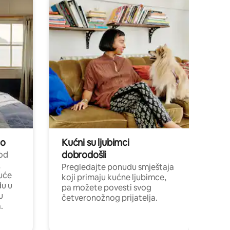
no
Kućni su ljubimci
dobrodošli
 od
,
Pregledajte ponudu smještaja
uće
koji primaju kućne ljubimce,
du u
pa možete povesti svog
u
četveronožnog prijatelja.
.