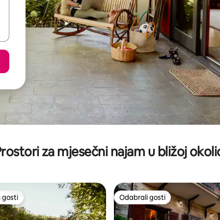
rostori za mjesečni najam u bližoj okoli
 gosti
Odabrali gosti
 gosti
Odabrali gosti