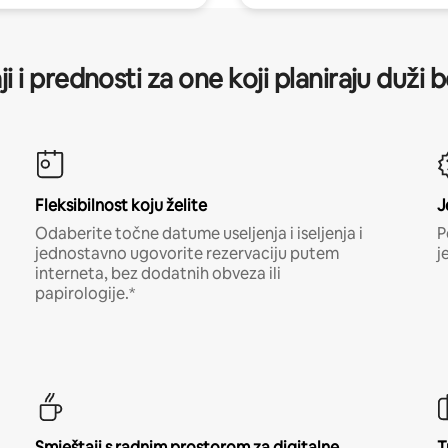
ji i prednosti za one koji planiraju duži 
Fleksibilnost koju želite
J
Odaberite točne datume useljenja i iseljenja i
P
jednostavno ugovorite rezervaciju putem
j
interneta, bez dodatnih obveza ili
papirologije.*
Smještaji s radnim prostorom za digitalne
T