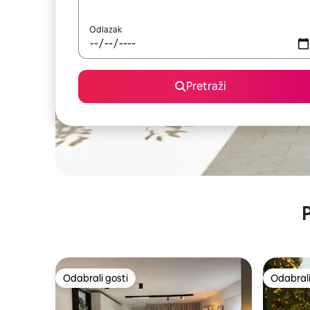
Odlazak
Pretraži
P
Odabrali gosti
Odabrali
Odabrali gosti
Odabrali