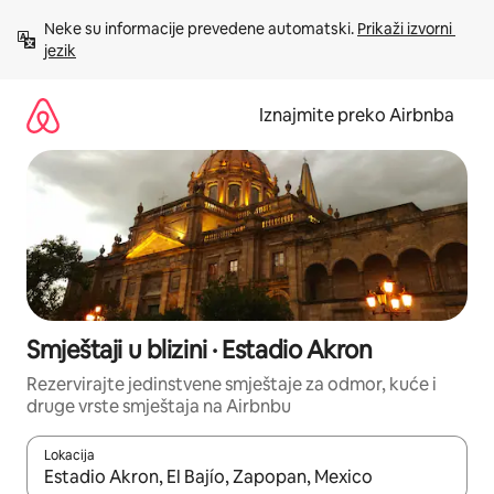
Prijeđi
Neke su informacije prevedene automatski. 
Prikaži izvorni 
na
jezik
sadržaj
Iznajmite preko Airbnba
Smještaji u blizini · Estadio Akron
Rezervirajte jedinstvene smještaje za odmor, kuće i
druge vrste smještaja na Airbnbu
Lokacija
Kada budu dostupni rezultati, moći ćete ih pregledati koristeći