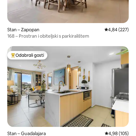
Stan – Zapopan
Prosječna ocjen
4,84 (227)
168 – Prostran i obiteljski s parkiralištem
Odabrali gosti
Među najviše rangiranima s oznakom „Odabrali gosti”
Stan – Guadalajara
Prosječna ocjen
4,98 (105)