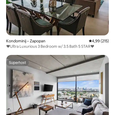
Kondominij – Zapopan
Prosječna ocjen
4,99 (215)
❤️Ultra Luxurious 3 Bedroom w/ 3.5 Bath 5 STAR❤️
Superhost
Superhost