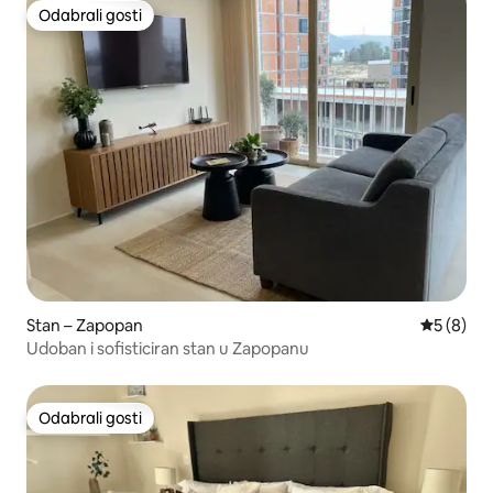
Odabrali gosti
Odabrali gosti
Stan – Zapopan
Prosječna
5 (8)
Udoban i sofisticiran stan u Zapopanu
Odabrali gosti
Odabrali gosti