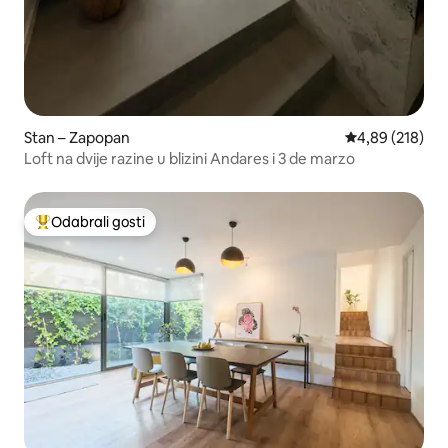
Stan – Zapopan
Prosječna ocjen
4,89 (218)
Loft na dvije razine u blizini Andares i 3 de marzo
Odabrali gosti
Među najviše rangiranima s oznakom „Odabrali gosti”