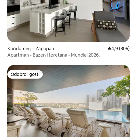
Kondominij – Zapopan
Prosječna ocje
4,9 (305)
Apartman • Bazen i teretana • Mundial 2026.
Odabrali gosti
Odabrali gosti