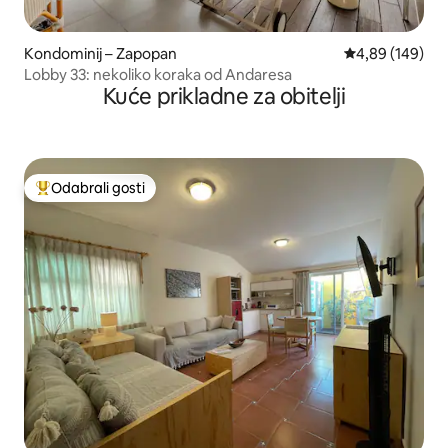
Kondominij – Zapopan
Prosječna ocjen
4,89 (149)
Lobby 33: nekoliko koraka od Andaresa
Kuće prikladne za obitelji
Odabrali gosti
Među najviše rangiranima s oznakom „Odabrali gosti”