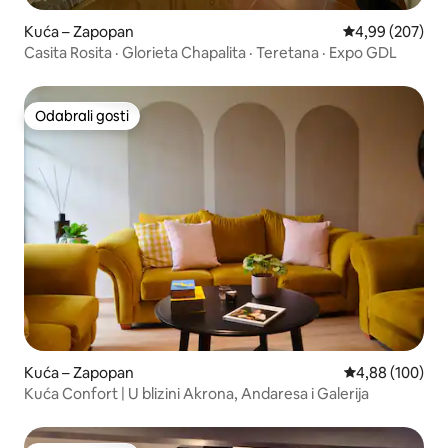
Kuća – Zapopan
Prosječna ocjen
4,99 (207)
Casita Rosita · Glorieta Chapalita · Teretana · Expo GDL
Odabrali gosti
Odabrali gosti
Kuća – Zapopan
Prosječna ocjen
4,88 (100)
Kuća Confort | U blizini Akrona, Andaresa i Galerija