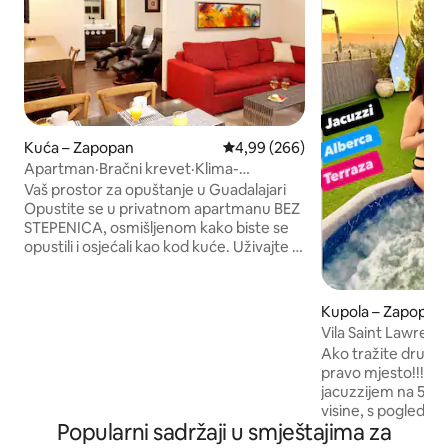
Kuća – Zapopan
Prosječna ocjena: 4,99/5, recenzi
4,99 (266)
Apartman·Bračni krevet·Klima-
uređaj·Bez stepenica·Moderno utočište.
Vaš prostor za opuštanje u Guadalajari
Opustite se u privatnom apartmanu BEZ
STEPENICA, osmišljenom kako biste se
opustili i osjećali kao kod kuće. Uživajte u
BRAČNOM KREVETU (KING-SIZE),
KLIMATIZACIJI (bez dodatne naknade) i
mirnoj atmosferi, idealnoj za opuštajući
Kupola – Zapopan
boravak. Savršeno za one koji traže
Vila Saint Lawren
privatnost, udobnost i opuštenost u
Ako tražite drugači
svakom trenutku „NIKAD INVAZIVNO,
pravo mjesto!!! GLAMPING s privatnom
ALI UVIJEK DOSTUPNO. „NAJBOLJI
jacuzzijem na 50
AIRBNB DOŽIVLJAJ IKAD” – Melissa,
visine, s pogledo
SAD „JEDNOMJESEČNI BORAVAK.
Popularni sadržaji u smještajima za
grada. (Uključen je pristup bazenu i
NAJBOLJI AIRBNB U GUADALAJARI.” –