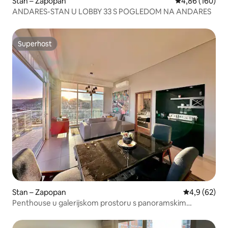
Stan – Zapopan
Prosječna ocjen
4,86 (160)
ANDARES-STAN U LOBBY 33 S POGLEDOM NA ANDARES
Superhost
Superhost
Stan – Zapopan
Prosječna ocj
4,9 (62)
Penthouse u galerijskom prostoru s panoramskim
pogledom