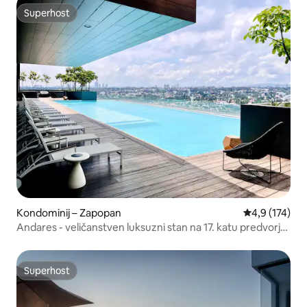
Superhost
Superhost
Kondominij – Zapopan
Prosječna ocje
4,9 (174)
Andares - veličanstven luksuzni stan na 17. katu predvorje
33
Superhost
Superhost