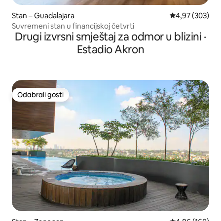
Stan – Guadalajara
Prosječna ocjen
4,97 (303)
Suvremeni stan u financijskoj četvrti
Drugi izvrsni smještaj za odmor u blizini ·
Estadio Akron
Odabrali gosti
Odabrali gosti