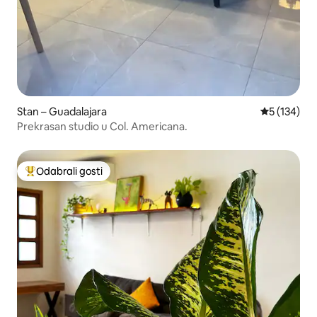
Stan – Guadalajara
Prosječna oc
5 (134)
Prekrasan studio u Col. Americana.
Odabrali gosti
Među najviše rangiranima s oznakom „Odabrali gosti”