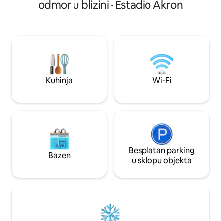
roštilju za zajednicu.) *Preporučeno
odmor u blizini · Estadio Akron
Douglas, SAD Dezinficirano u skladu s
maks. 3* Dolazak u
protokolima čišćenja kako biste bili
sljedeći dan u 11:00. Oxxo, restoran
bezbrižni
praonica rublja 1
Santander, auditor
bejzbol stadion 8 
Zapopan Centro, E
🚫 Djeca, posjetitel
tvrtke za uređenje
Kuhinja
Wi-Fi
Besplatan parking
Bazen
u sklopu objekta