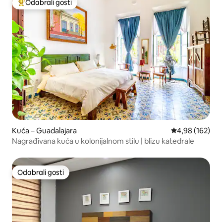
Odabrali gosti
Među najviše rangiranima s oznakom „Odabrali gosti”
Kuća – Guadalajara
Prosječna ocjen
4,98 (162)
Nagrađivana kuća u kolonijalnom stilu | blizu katedrale
Odabrali gosti
Odabrali gosti