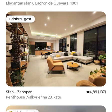
Elegantan stan u Ladron de Guevara! 1001
Odabrali gosti
Odabrali gosti
Stan – Zapopan
Prosječna ocjen
4,89 (137)
Penthouse „Valkyrie” na 23. katu