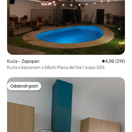
Kuća – Zapopan
Prosječna ocjen
4,96 (219)
Kuća s bazenom u blizini Plaza del Sol / expo GDL
Odabrali gosti
Odabrali gosti