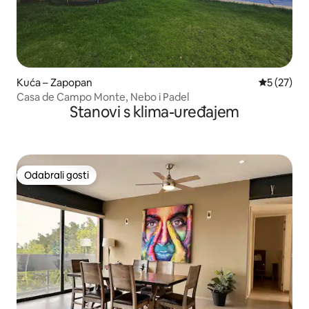
Kuća – Zapopan
Prosječna 
5 (27)
Casa de Campo Monte, Nebo i Padel
Stanovi s klima-uređajem
Odabrali gosti
Odabrali gosti