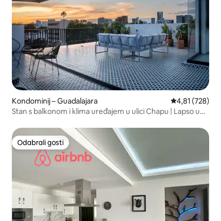
Kondominij – Guadalajara
Prosječna ocjen
4,81 (728)
Stan s balkonom i klima uređajem u ulici Chapu | Lapso u
Alarcónu
Odabrali gosti
Odabrali gosti