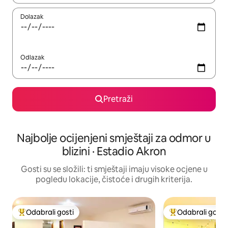
Dolazak
Odlazak
Pretraži
Najbolje ocijenjeni smještaji za odmor u
blizini · Estadio Akron
Gosti su se složili: ti smještaji imaju visoke ocjene u
pogledu lokacije, čistoće i drugih kriterija.
Odabrali gosti
Odabrali gosti
Među najviše rangiranima s oznakom „Odabrali gosti”
Među najviše ran