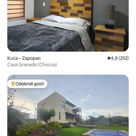
Kuća – Zapopan
Prosječna ocje
4,9 (253)
Casa Granada (Chozza)
Odabrali gosti
Među najviše rangiranima s oznakom „Odabrali gosti”