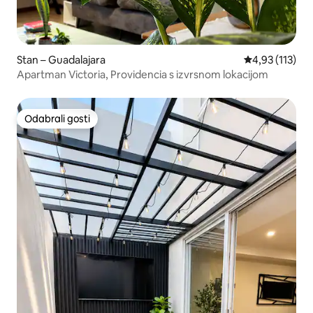
Stan – Guadalajara
Prosječna ocje
4,93 (113)
Apartman Victoria, Providencia s izvrsnom lokacijom
Odabrali gosti
Odabrali gosti