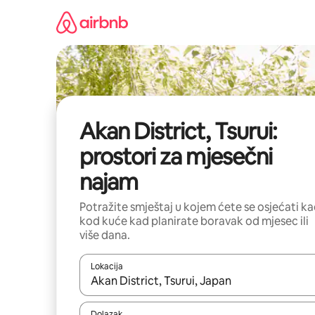
Prijeđi
na
sadržaj
Akan District, Tsurui:
prostori za mjesečni
najam
Potražite smještaj u kojem ćete se osjećati k
kod kuće kad planirate boravak od mjesec ili
više dana.
Lokacija
Kada budu dostupni rezultati, moći ćete ih pregle
Dolazak