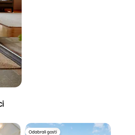
ci
Odabrali gosti
Odabrali gosti