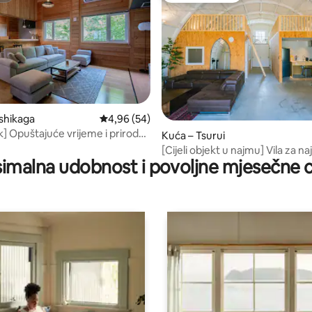
shikaga
Prosječna ocjena: 4,96/5, recenzija: 54
4,96 (54)
k] Opuštajuće vrijeme i prirodni
, recenzija: 114
Kuća – Tsurui
izvor u šumi
[Cijeli objekt u najmu] Vila za n
imalna udobnost i povoljne mjesečne c
saunom za do 10 ljudi | Smješta
prirodom s rijekom koja teče is