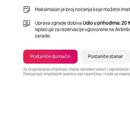
Maksimalan je broj noćenja koje možete imat
Uprava zgrade dobiva
Udio u prihodima: 20 
isplaćuje za rezervacije ugovorene na Airbnbu,
zarade.
Postanite domaćin
Postanite stanar
Za iznajmljivanje smještaja vrijede određeni zakoni i ograničenj
Dostupnost smještajnih jedinica nije zajamčena i može se mijenja
Vaša potencijalna zarada iznosi $651 mjesečno