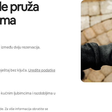
de pruža
ima
 između dviju rezervacija.
eštaj bez ključa.
Uredite podatke
 o kućnim ljubimcima i razdobljima u
e. Za više informacija obratite se