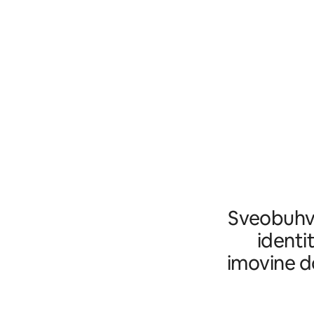
Sveobuhva
identi
imovine d