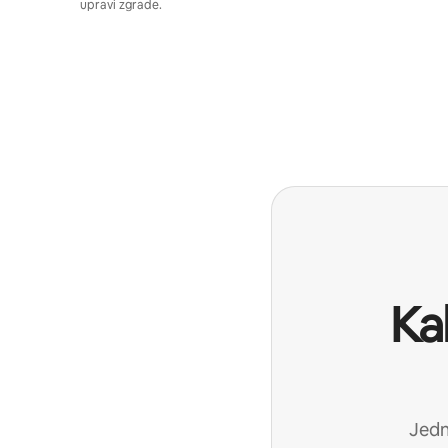
upravi zgrade.
Ka
Jedn