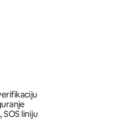
rifikaciju
guranje
SOS liniju