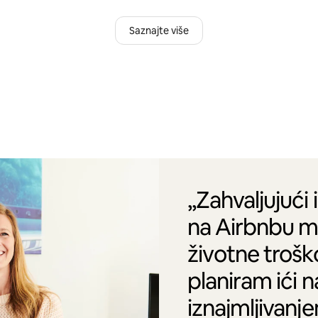
Saznajte više
„Zahvaljujući 
na Airbnbu m
životne trošk
planiram ići 
iznajmljivanj