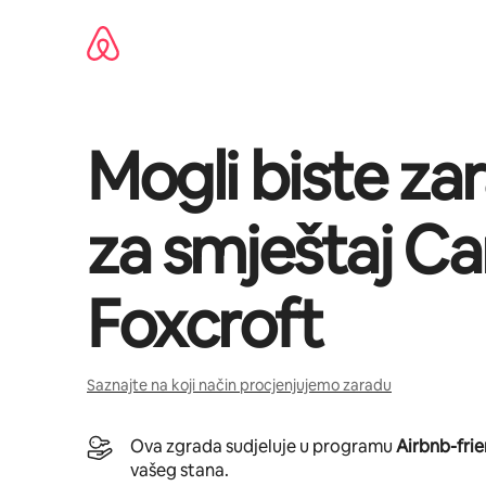
Prijeđi
na
sadržaj
Mogli biste zar
za smještaj
Ca
Foxcroft
Saznajte na koji način procjenjujemo zaradu
Ova zgrada sudjeluje u programu
Airbnb-frie
vašeg stana.