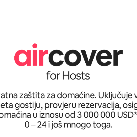
tna zaštita za domaćine. Uključuje ve
teta gostiju, provjeru rezervacija, osi
omaćina u iznosu od 3 000 000 USD*, 
0 – 24 i još mnogo toga.