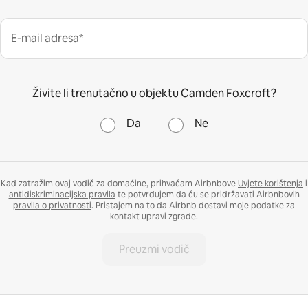
E-mail adresa*
Živite li trenutačno u objektu Camden Foxcroft?
Da
Ne
Kad zatražim ovaj vodič za domaćine, prihvaćam Airbnbove
Uvjete korištenja
i
antidiskriminacijska pravila
te potvrđujem da ću se pridržavati Airbnbovih
pravila o privatnosti
. Pristajem na to da Airbnb dostavi moje podatke za
kontakt upravi zgrade.
Preuzmi vodič