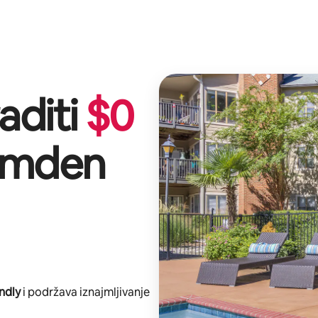
aditi
$
0
mden
ndly
i podržava iznajmljivanje