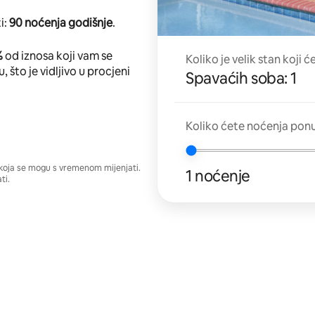
i:
90 noćenja godišnje
.
%
od iznosa koji vam se
Koliko je velik stan koji ć
 što je vidljivo u procjeni
Spavaćih soba: 1
Koliko ćete noćenja ponu
a koja se mogu s vremenom mijenjati.
1 noćenje
ti.