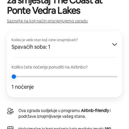
za smještaj
The Coast at
Ponte Vedra Lakes
Saznajte na koji način procjenjujemo zaradu
Koliko je velik stan koji ćete iznajmljivati?
Spavaćih soba: 1
Koliko ćete noćenja ponuditi na Airbnbu?
1 noćenje
Ova zgrada sudjeluje u programu
Airbnb-friendly
i
podržava iznajmljivanje vašeg stana.
Maksimalan je broj noćenja koje možete imati:
180