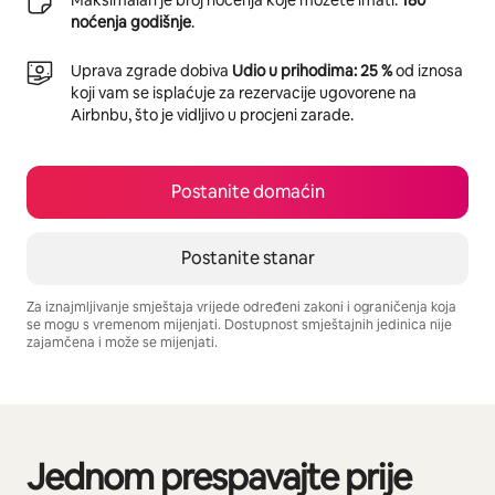
noćenja godišnje
.
Uprava zgrade dobiva
Udio u prihodima: 25 %
od iznosa
koji vam se isplaćuje za rezervacije ugovorene na
Airbnbu, što je vidljivo u procjeni zarade.
Postanite domaćin
Postanite stanar
Za iznajmljivanje smještaja vrijede određeni zakoni i ograničenja koja
se mogu s vremenom mijenjati. Dostupnost smještajnih jedinica nije
zajamčena i može se mijenjati.
Vaša potencijalna zarada iznosi $771 mjesečno
Jednom prespavajte prije
Prikazano stavki: 0 od 0