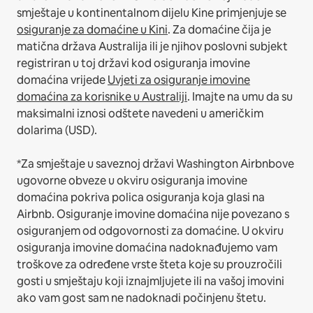
smještaje u kontinentalnom dijelu Kine primjenjuje se
osiguranje za domaćine u Kini
.
Za domaćine čija je
matična država Australija ili je njihov poslovni subjekt
registriran u toj državi kod osiguranja imovine
domaćina vrijede
Uvjeti za osiguranje imovine
domaćina za korisnike u Australiji
. Imajte na umu da su
maksimalni iznosi odštete navedeni u američkim
dolarima (USD).
*Za smještaje u saveznoj državi Washington Airbnbove
ugovorne obveze u okviru osiguranja imovine
domaćina pokriva polica osiguranja koja glasi na
Airbnb. Osiguranje imovine domaćina nije povezano s
osiguranjem od odgovornosti za domaćine. U okviru
osiguranja imovine domaćina nadoknađujemo vam
troškove za određene vrste šteta koje su prouzročili
gosti u smještaju koji iznajmljujete ili na vašoj imovini
ako vam gost sam ne nadoknadi počinjenu štetu.