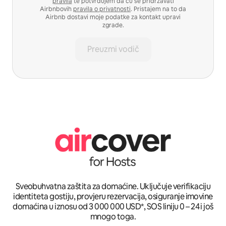
pravila
te potvrđujem da ću se pridržavati
Airbnbovih
pravila o privatnosti
. Pristajem na to da
Airbnb dostavi moje podatke za kontakt upravi
zgrade.
Preuzmi vodič
Sveobuhvatna zaštita za domaćine. Uključuje verifikaciju
identiteta gostiju, provjeru rezervacija, osiguranje imovine
domaćina u iznosu od 3 000 000 USD*, SOS liniju 0 – 24 i još
mnogo toga.