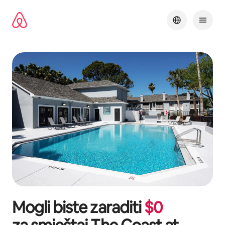
Prijeđi
na
sadržaj
Mogli biste zaraditi
$
0